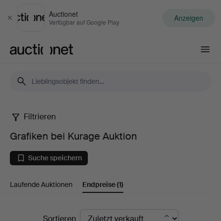
Auctionet
Anzeigen
Schließen
Verfügbar auf Google Play
Auctionet.com
Filtrieren
Grafiken
Grafiken bei Kurage Auktion
bei
Suche speichern
Kurage
Laufende Auktionen
Endpreise
(1)
Auktion
Endpreise
Sortieren