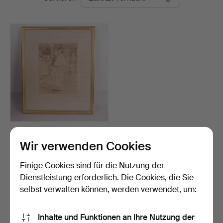
RADIERUNG, Carl Larsson
„Lisbeth und das K…
Wir verwenden Cookies
Beendet 16. Jan 2026
7 Gebote
Einige Cookies sind für die Nutzung der
317 USD
Dienstleistung erforderlich. Die Cookies, die Sie
selbst verwalten können, werden verwendet, um:
Suche speichern
Inhalte und Funktionen an Ihre Nutzung der