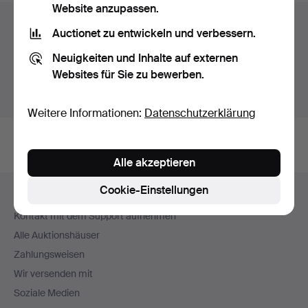
Website anzupassen.
Auktionsarchiv
Auctionet zu entwickeln und verbessern.
Sie suchen in unserem Archiv der beendeten
Neuigkeiten und Inhalte auf externen
Auktionen.
Websites für Sie zu bewerben.
Stattdessen laufende Auktionen anzeigen.
Weitere Informationen:
Datenschutzerklärung
Alle akzeptieren
Fußzeilen-
Cookie-Einstellungen
Hilfe und Kontakt
Navigation
Kontakt mit dem Support aufnehmen
Alle Auktionshäuser
Zahlungsweisen
Wir versenden mit
Soziale Medien