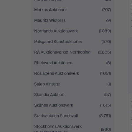
Markus Auktioner
(707)
Mauritz Widforss
(9)
Norrlands Auktionsverk
(1.089)
Palsgaard Kunstauktioner
(570)
RA Auktionsverket Norrköping
(3.605)
Rheinveld Auktionen
(6)
Roslagens Auktionsverk
(1.051)
Sajab Vintage
(1)
Skandia Auktion
(57)
Skånes Auktionsverk
(1.615)
Stadsauktion Sundsvall
(8.751)
Stockholms Auktionsverk
(980)