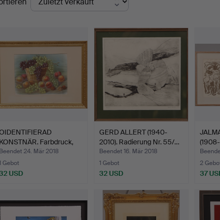
ortieren
OIDENTIFIERAD
GERD ALLERT (1940-
JALM
KONSTNÄR. Farbdruck,
2010). Radierung Nr. 55/…
(1908-
signier…
…
Beendet 24. Mär 2018
Beendet 16. Mär 2018
Beendet
1 Gebot
1 Gebot
2 Gebo
32 USD
32 USD
37 US