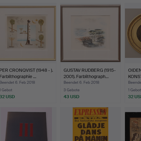
PER CRONQVIST (1948 - ).
GUSTAV RUDBERG (1915-
OIDEN
Farblithographie …
2001). Farblithograph…
KONST
teilwe
Beendet 6. Feb 2018
Beendet 6. Feb 2018
Beende
1 Gebot
3 Gebote
1 Gebot
32 USD
43 USD
32 US