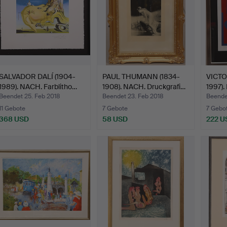
SALVADOR DALÍ (1904-
PAUL THUMANN (1834-
VICTO
1989). NACH. Farblitho…
1908). NACH. Druckgrafi…
1997).
Beendet 25. Feb 2018
Beendet 23. Feb 2018
Beende
11 Gebote
7 Gebote
7 Gebo
368 USD
58 USD
222 U