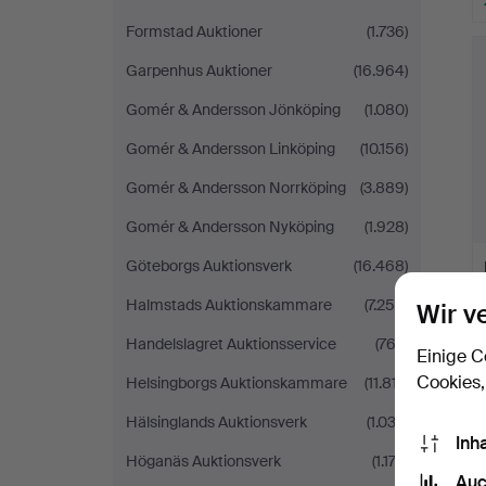
Formstad Auktioner
(1.736)
Garpenhus Auktioner
(16.964)
Gomér & Andersson Jönköping
(1.080)
Gomér & Andersson Linköping
(10.156)
Gomér & Andersson Norrköping
(3.889)
Gomér & Andersson Nyköping
(1.928)
Göteborgs Auktionsverk
(16.468)
Halmstads Auktionskammare
(7.255)
Wir v
Handelslagret Auktionsservice
(762)
Einige C
Cookies,
Helsingborgs Auktionskammare
(11.817)
Hälsinglands Auktionsverk
(1.032)
Inh
Höganäs Auktionsverk
(1.174)
Auc