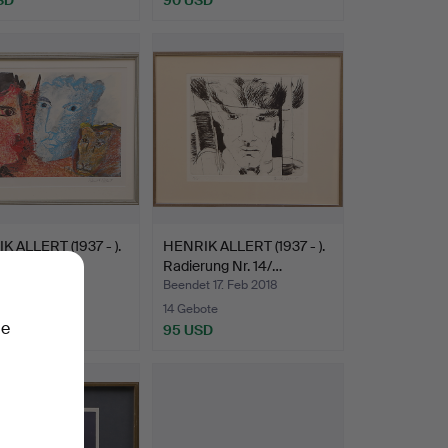
 ALLERT (1937 - ).
HENRIK ALLERT (1937 - ).
thographie …
Radierung Nr. 14/…
 17. Feb 2018
Beendet 17. Feb 2018
te
14 Gebote
ie
SD
95 USD