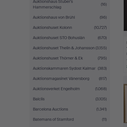
Auktionshaus Stuber's
(16)
Hammerschlag
Auktionshaus von Brühl
(96)
Auktionshuset Kolonn
(10.727)
Auktionshuset STO Bohuslän
(670)
Auktionshuset Thelin & Johansson
(3.155)
Auktionshuset Thörner & Ek
(795)
Auktionskammaren Sydost Kalmar
(383)
Auktionsmagasinet Vänersborg
(817)
Auktionsverket Engelholm
(1.068)
Balclis
(3.105)
Barcelona Auctions
(1.341)
Batemans of Stamford
(11)