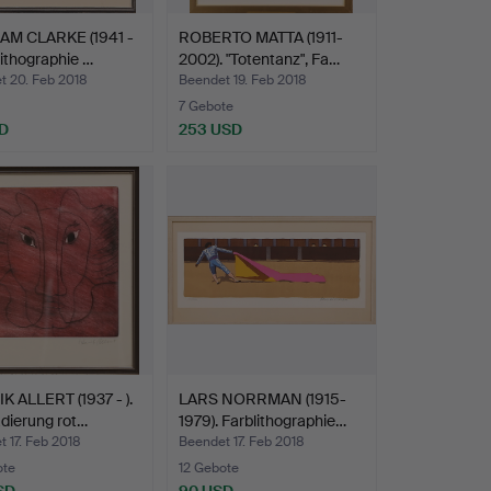
M CLARKE (1941 -
ROBERTO MATTA (1911-
blithographie …
2002). "Totentanz", Fa…
t 20. Feb 2018
Beendet 19. Feb 2018
7 Gebote
D
253 USD
 ALLERT (1937 - ).
LARS NORRMAN (1915-
dierung rot…
1979). Farblithographie…
 17. Feb 2018
Beendet 17. Feb 2018
ote
12 Gebote
SD
90 USD