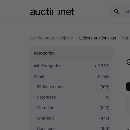
Auctionet.com
Alle beendeten Objekte
/
Leiflers Auktionshus
/
Kun
Grafiken
Kategorien
G
bei
Alle Kategorien
(10.553)
Kunst
(1.792)
Leiflers
Bildhauerkunst
(168)
Auktionshus
Fotografie
(4)
Gemälde
(943)
Grafiken
(475)
E
Sonstiges
(159)