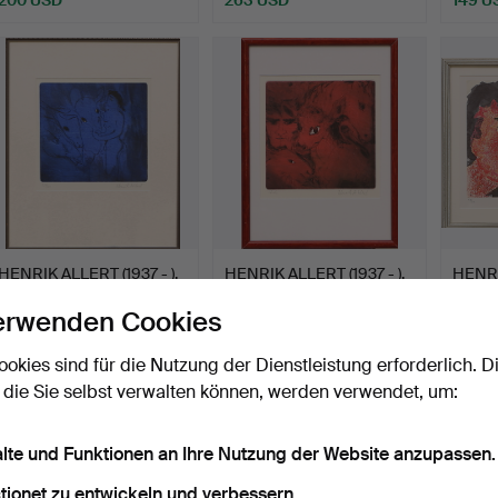
HENRIK ALLERT (1937 - ).
HENRIK ALLERT (1937 - ).
HENRIK
Farbradierung bla…
Farbradierung rot…
Farbli
erwenden Cookies
Beendet 17. Feb 2018
Beendet 17. Feb 2018
Beendet
26 Gebote
27 Gebote
4 Gebo
ookies sind für die Nutzung der Dienstleistung erforderlich. D
381 USD
305 USD
116 U
 die Sie selbst verwalten können, werden verwendet, um:
alte und Funktionen an Ihre Nutzung der Website anzupassen.
tionet zu entwickeln und verbessern.