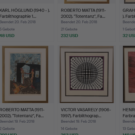
KARL HÖGLUND (1940 - ).
ROBERTO MATTA (1911-
GRAHA
Farblithographie 1…
2002). "Totentanz", Fa…
). Far
Beendet 20. Feb 2018
Beendet 20. Feb 2018
Beende
5 Gebote
21 Gebote
1 Gebot
48 USD
232 USD
32 US
ROBERTO MATTA (1911-
VICTOR VASARELY (1906-
HENRIK
2002). "Totentanz", Fa…
1997). Farblithograp…
Farbra
Beendet 19. Feb 2018
Beendet 19. Feb 2018
Beendet
2 Gebote
14 Gebote
13 Geb
200 USD
263 USD
149 U