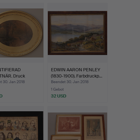
TIFIERAD
EDWIN AARON PENLEY
NÄR. Druck
(1830-1900). Farbdruckp…
ise la…
t 30. Jan 2018
Beendet 30. Jan 2018
1 Gebot
D
32 USD