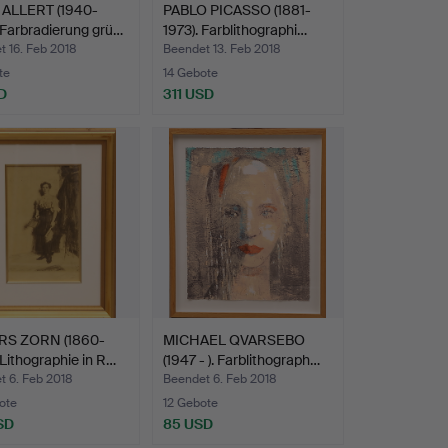
ALLERT (1940-
PABLO PICASSO (1881-
 Farbradierung grü…
1973). Farblithographi…
 16. Feb 2018
Beendet 13. Feb 2018
te
14 Gebote
D
311 USD
S ZORN (1860-
MICHAEL QVARSEBO
 Lithographie in R…
(1947 - ). Farblithograph…
t 6. Feb 2018
Beendet 6. Feb 2018
ote
12 Gebote
SD
85 USD