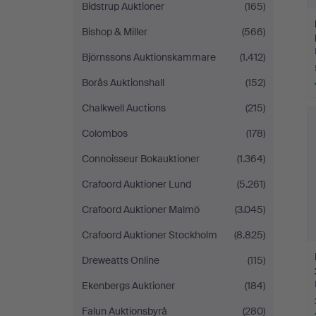
Bidstrup Auktioner
(165)
Bishop & Miller
(566)
Björnssons Auktionskammare
(1.412)
Borås Auktionshall
(152)
Chalkwell Auctions
(215)
Colombos
(178)
Connoisseur Bokauktioner
(1.364)
Crafoord Auktioner Lund
(5.261)
Crafoord Auktioner Malmö
(3.045)
Crafoord Auktioner Stockholm
(8.825)
Dreweatts Online
(115)
Ekenbergs Auktioner
(184)
Falun Auktionsbyrå
(280)