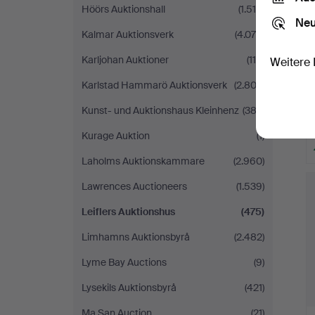
Höörs Auktionshall
(1.518)
Neu
Kalmar Auktionsverk
(4.070)
Karljohan Auktioner
(116)
Weitere 
Karlstad Hammarö Auktionsverk
(2.803)
Kunst- und Auktionshaus Kleinhenz
(382)
Kurage Auktion
(1)
Laholms Auktionskammare
(2.960)
Lawrences Auctioneers
(1.539)
Leiflers Auktionshus
(475)
Limhamns Auktionsbyrå
(2.482)
Lyme Bay Auctions
(9)
Lysekils Auktionsbyrå
(421)
Ma San Auction
(21)