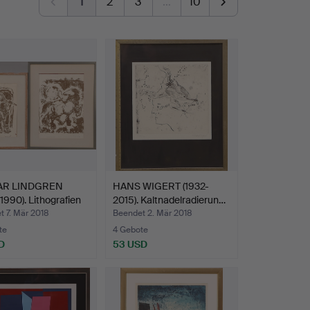
1
2
3
…
10
AR LINDGREN
HANS WIGERT (1932-
1990). Lithografien
2015). Kaltnadelradierun…
 7. Mär 2018
Beendet 2. Mär 2018
te
4 Gebote
D
53 USD