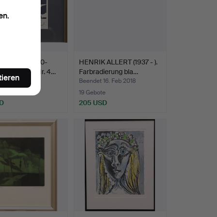
en.
ALLERT (1940-
HENRIK ALLERT (1937 - ).
 Holzschnitt Nr. 4…
Farbradierung bla…
tieren
 16. Feb 2018
Beendet 16. Feb 2018
19 Gebote
D
205 USD