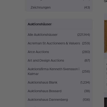
S
Zeichnungen
(43)
Auktionshäuser
Alle Auktionshäuser
(221.144)
Acreman St Auctioneers & Valuers
(259)
Arce Auctions
(280)
Art and Design Auctions
(87)
Auktionsfirma Kenneth Svensson i
(256)
Kalmar
Auktionshaus Blank
(1.234)
Auktionshaus Bossard
(38)
Auktionshaus Dannenberg
(106)