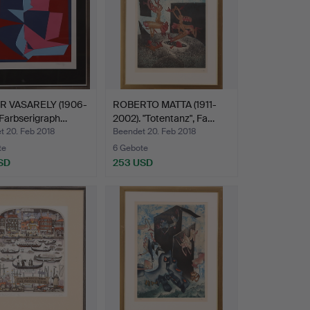
R VASARELY (1906-
ROBERTO MATTA (1911-
 Farbserigraph…
2002). "Totentanz", Fa…
t 20. Feb 2018
Beendet 20. Feb 2018
te
6 Gebote
SD
253 USD