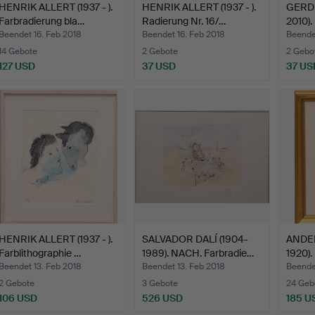
HENRIK ALLERT (1937 - ).
HENRIK ALLERT (1937 - ).
GERD 
Farbradierung bla…
Radierung Nr. 16/…
2010).
Beendet 16. Feb 2018
Beendet 16. Feb 2018
Beendet
14 Gebote
2 Gebote
2 Gebo
127 USD
37 USD
37 US
HENRIK ALLERT (1937 - ).
SALVADOR DALÍ (1904-
ANDER
Farblithographie …
1989). NACH. Farbradie…
1920).
Beendet 13. Feb 2018
Beendet 13. Feb 2018
Beende
2 Gebote
3 Gebote
24 Geb
106 USD
526 USD
185 U