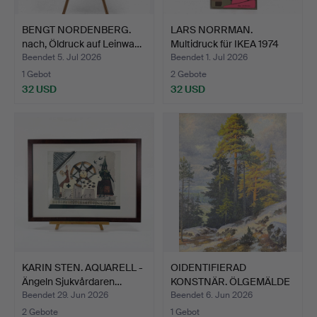
BENGT NORDENBERG.
LARS NORRMAN.
nach, Öldruck auf Leinwa…
Multidruck für IKEA 1974
Mat…
Beendet 5. Jul 2026
Beendet 1. Jul 2026
1 Gebot
2 Gebote
32 USD
32 USD
KARIN STEN. AQUARELL -
OIDENTIFIERAD
Ängeln Sjukvårdaren…
KONSTNÄR. ÖLGEMÄLDE
- Waldmo…
Beendet 29. Jun 2026
Beendet 6. Jun 2026
2 Gebote
1 Gebot