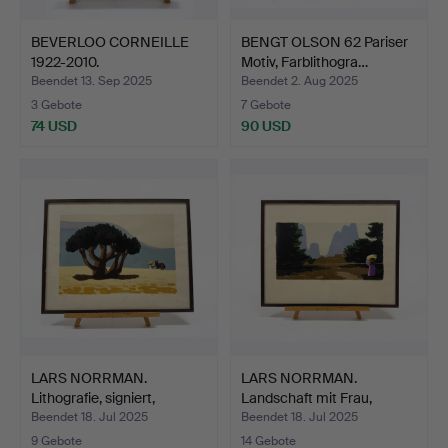
BEVERLOO CORNEILLE
BENGT OLSON 62 Pariser
1922-2010.
Motiv, Farblithogra…
Zusammensetz…
Beendet 13. Sep 2025
Beendet 2. Aug 2025
3 Gebote
7 Gebote
74 USD
90 USD
LARS NORRMAN.
LARS NORRMAN.
Lithografie, signiert,
Landschaft mit Frau,
numme…
Farblit…
Beendet 18. Jul 2025
Beendet 18. Jul 2025
9 Gebote
14 Gebote