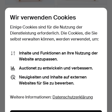
NILS DARDEL.
OLLE NYMAN. Lithografie,
REPRODUKTIONSDRUCK
abstrakte Komposi…
Wir verwenden Cookies
E, nach Nil…
Beendet 26. Mär 2026
Beendet 17. Mär 2026
2 Gebote
4 Gebote
Einige Cookies sind für die Nutzung der
32 USD
53 USD
Dienstleistung erforderlich. Die Cookies, die Sie
selbst verwalten können, werden verwendet, um:
Inhalte und Funktionen an Ihre Nutzung der
Website anzupassen.
Auctionet zu entwickeln und verbessern.
Neuigkeiten und Inhalte auf externen
Websites für Sie zu bewerben.
ALMA HANSSON.
LARS NORRMAN.
Weitere Informationen:
Datenschutzerklärung
Farbdruck -Rådhustorget
Lithografie, signiert,
Land…
numme…
Beendet 15. Mär 2026
Beendet 15. Mär 2026
3 Gebote
7 Gebote