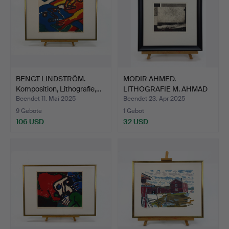
BENGT LINDSTRÖM.
MODIR AHMED.
Komposition, Lithografie,…
LITHOGRAFIE M. AHMAD
3/25.
Beendet 11. Mai 2025
Beendet 23. Apr 2025
9 Gebote
1 Gebot
106 USD
32 USD