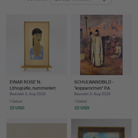
EINAR ROSE´N.
SCHULWANDBILD -
Lithografie, nummeriert
"kopparormen" P.A
37/2…
Norsteds…
Beendet 3. Aug 2026
Beendet 3. Aug 2026
1 Gebot
1 Gebot
22 USD
32 USD