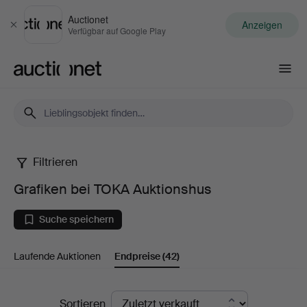
Auctionet
Anzeigen
Schließen
Verfügbar auf Google Play
Auctionet.com
Filtrieren
Grafiken
Grafiken bei TOKA Auktionshus
bei
Suche speichern
TOKA
Laufende Auktionen
Endpreise
(42)
Auktionshus
Endpreise
Sortieren