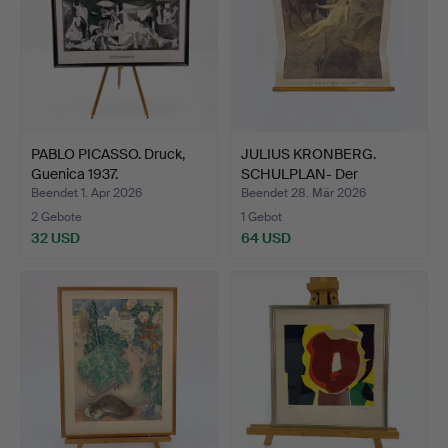
PABLO PICASSO. Druck,
JULIUS KRONBERG.
Guenica 1937.
SCHULPLAN- Der
barmherzig…
Beendet 1. Apr 2026
Beendet 28. Mär 2026
2 Gebote
1 Gebot
32 USD
64 USD