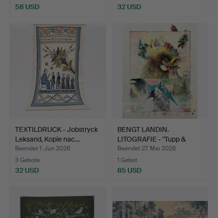
58 USD
32 USD
TEXTILDRUCK - Jobstryck
BENGT LANDIN.
Leksand, Kopie nac…
LITOGRAFIE - "Tupp &
korp", …
Beendet 1. Jun 2026
Beendet 27. Mai 2026
3 Gebote
1 Gebot
32 USD
85 USD