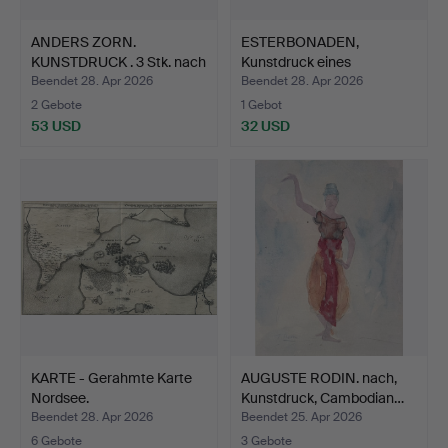
ANDERS ZORN.
ESTERBONADEN,
KUNSTDRUCK . 3 Stk. nach
Kunstdruck eines
Radi…
Wandgemälde…
Beendet 28. Apr 2026
Beendet 28. Apr 2026
2 Gebote
1 Gebot
53 USD
32 USD
KARTE - Gerahmte Karte
AUGUSTE RODIN. nach,
Nordsee.
Kunstdruck, Cambodian…
Beendet 28. Apr 2026
Beendet 25. Apr 2026
6 Gebote
3 Gebote