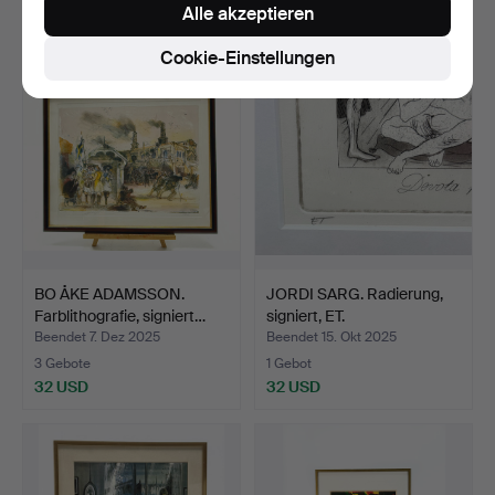
Alle akzeptieren
32 USD
95 USD
Cookie-Einstellungen
BO ÅKE ADAMSSON.
JORDI SARG. Radierung,
Farblithografie, signiert…
signiert, ET.
Beendet 7. Dez 2025
Beendet 15. Okt 2025
3 Gebote
1 Gebot
32 USD
32 USD