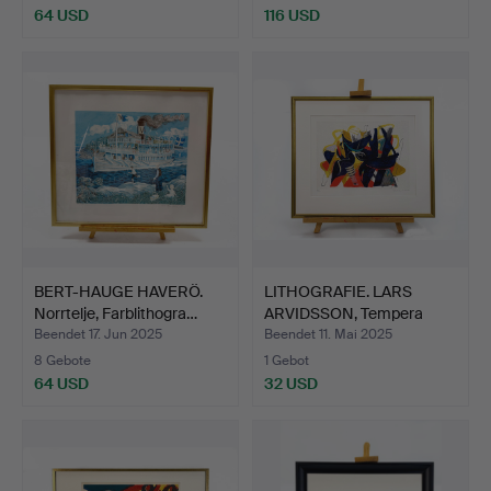
64 USD
116 USD
BERT-HAUGE HAVERÖ.
LITHOGRAFIE. LARS
Norrtelje, Farblithogra…
ARVIDSSON, Tempera
„IMPR…
Beendet 17. Jun 2025
Beendet 11. Mai 2025
8 Gebote
1 Gebot
64 USD
32 USD