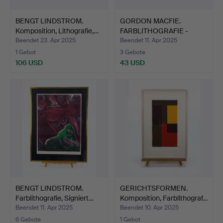
BENGT LINDSTROM.
GORDON MACFIE.
Komposition, Lithografie,…
FARBLITHOGRAFIE -
nummerier…
Beendet 23. Apr 2025
Beendet 11. Apr 2025
1 Gebot
3 Gebote
106 USD
43 USD
BENGT LINDSTROM.
GERICHTSFORMEN.
Farblithografie, Signiert…
Komposition, Farblithograf…
Beendet 11. Apr 2025
Beendet 10. Apr 2025
6 Gebote
1 Gebot