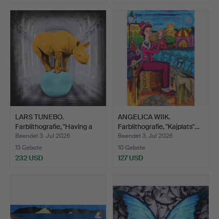
LARS TUNEBO.
ANGELICA WIIK.
Farblithografie, "Having a
Farblithografie, "Kajplats"…
ba…
Beendet 3. Jul 2026
Beendet 3. Jul 2026
13 Gebote
10 Gebote
232 USD
127 USD