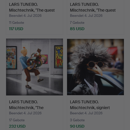
LARS TUNEBO.
LARS TUNEBO.
Mischtechnik, "The quest
Mischtechnik, "The quest
for …
for …
Beendet 4. Jul 2026
Beendet 4. Jul 2026
11 Gebote
7 Gebote
117 USD
85 USD
LARS TUNEBO.
LARS TUNEBO.
Mischtechnik, "The
Mischtechnik, signiert
American E…
3/199.
Beendet 4. Jul 2026
Beendet 4. Jul 2026
17 Gebote
3 Gebote
232 USD
90 USD