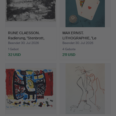
RUNE CLAESSON.
MAX ERNST.
Radierung, "Stenbrott,
LITHOGRAPHIE, "Le
Ölan…
Surreallisme"…
Beendet 30. Jul 2026
Beendet 30. Jul 2026
1 Gebot
4 Gebote
32 USD
211 USD