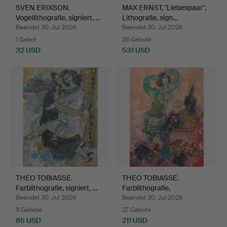
SVEN ERIXSON.
MAX ERNST, "Liebespaar",
Vogellithografie, signiert, …
Lithografie, sign…
Beendet 30. Jul 2026
Beendet 30. Jul 2026
1 Gebot
26 Gebote
32 USD
531 USD
THEO TOBIASSE.
THEO TOBIASSE.
Farblithografie, signiert, …
Farblithografie,
Figurensze…
Beendet 30. Jul 2026
Beendet 30. Jul 2026
11 Gebote
27 Gebote
85 USD
211 USD