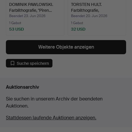
DOMINIK PAWLOWSKI.
TORSTEN HULT.
Farblithografie, "Piren…
Farblithografie,
"Kattsläkte…
Beendet 23. Jun 2026
Beendet 20. Jun 2026
1 Gebot
1 Gebot
53 USD
32 USD
Weitere Objekte anzeigen
Suche speichern
Auktionsarchiv
Sie suchen in unserem Archiv der beendeten
Auktionen.
Stattdessen laufende Auktionen anzeigen.