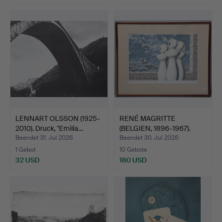
LENNART OLSSON (1925-
RENÉ MAGRITTE
2010). Druck, "Emilia…
(BELGIEN, 1896-1967).
NACH. …
Beendet 31. Jul 2026
Beendet 30. Jul 2026
1 Gebot
10 Gebote
32 USD
180 USD