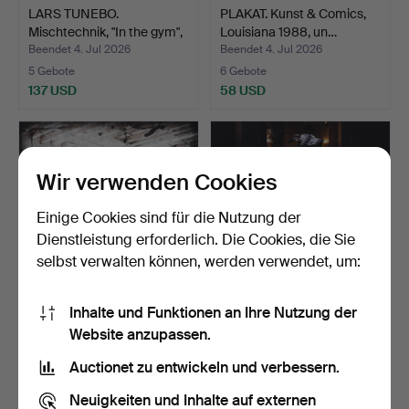
LARS TUNEBO.
PLAKAT. Kunst & Comics,
Mischtechnik, "In the gym",
Louisiana 1988, un…
s…
Beendet 4. Jul 2026
Beendet 4. Jul 2026
5 Gebote
6 Gebote
137 USD
58 USD
Wir verwenden Cookies
Einige Cookies sind für die Nutzung der
Dienstleistung erforderlich. Die Cookies, die Sie
selbst verwalten können, werden verwendet, um:
Inhalte und Funktionen an Ihre Nutzung der
LARS TUNEBO.
LARS TUNEBO.
Website anzupassen.
Mischtechnik, The Artist,
Mischtechnik, signiert
sig…
9/199.
Beendet 4. Jul 2026
Beendet 4. Jul 2026
Auctionet zu entwickeln und verbessern.
7 Gebote
33 Gebote
85 USD
484 USD
Neuigkeiten und Inhalte auf externen