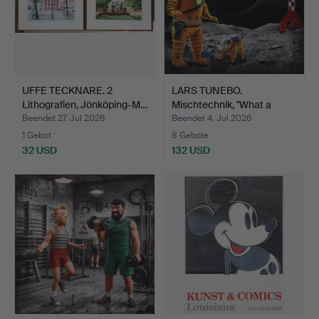
UFFE TECKNARE. 2
LARS TUNEBO.
Lithografien, Jönköping-M…
Mischtechnik, "What a
view", …
Beendet 27. Jul 2026
Beendet 4. Jul 2026
1 Gebot
8 Gebote
32 USD
132 USD