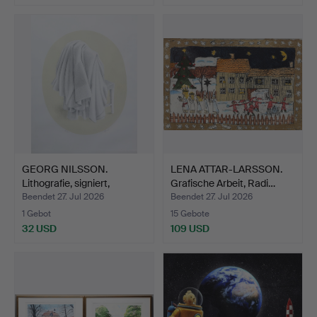
GEORG NILSSON.
LENA ATTAR-LARSSON.
Lithografie, signiert,
Grafische Arbeit, Radi…
numm…
Beendet 27. Jul 2026
Beendet 27. Jul 2026
1 Gebot
15 Gebote
32 USD
109 USD