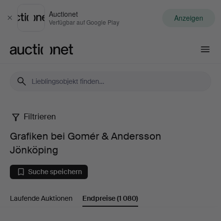
Auctionet
Anzeigen
Schließen
Verfügbar auf Google Play
Auctionet.com
Filtrieren
Grafiken
Grafiken bei Gomér & Andersson
bei
Jönköping
Gomér
Suche speichern
&
Laufende Auktionen
Endpreise
(1 080)
Andersson