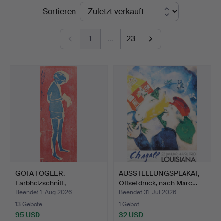
Endpreise
Sortieren
Jönköping
1
…
23
GÖTA FOGLER.
AUSSTELLUNGSPLAKAT,
Farbholzschnitt,
Offsetdruck, nach Marc…
Kinderporträ…
Beendet 1. Aug 2026
Beendet 31. Jul 2026
13 Gebote
1 Gebot
95 USD
32 USD