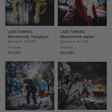
LARS TUNEBO.
LARS TUNEBO.
Mischtechnik, "Hanging in
Mischtechnik, signiert
Ven…
5/199.
Beendet 4. Jul 2026
Beendet 4. Jul 2026
17 Gebote
4 Gebote
127 USD
100 USD