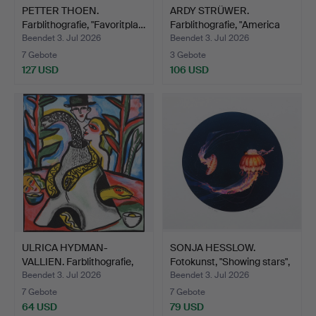
PETTER THOEN.
ARDY STRÜWER.
Farblithografie, "Favoritpla…
Farblithografie, "America
Lo…
Beendet 3. Jul 2026
Beendet 3. Jul 2026
7 Gebote
3 Gebote
127 USD
106 USD
ULRICA HYDMAN-
SONJA HESSLOW.
VALLIEN. Farblithografie,
Fotokunst, "Showing stars",
"O…
…
Beendet 3. Jul 2026
Beendet 3. Jul 2026
7 Gebote
7 Gebote
64 USD
79 USD