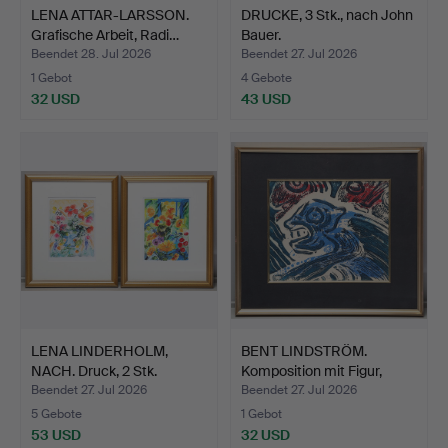
LENA ATTAR-LARSSON.
DRUCKE, 3 Stk., nach John
Grafische Arbeit, Radi…
Bauer.
Beendet 28. Jul 2026
Beendet 27. Jul 2026
1 Gebot
4 Gebote
32 USD
43 USD
LENA LINDERHOLM,
BENT LINDSTRÖM.
NACH. Druck, 2 Stk.
Komposition mit Figur,
Gra…
Beendet 27. Jul 2026
Beendet 27. Jul 2026
5 Gebote
1 Gebot
53 USD
32 USD