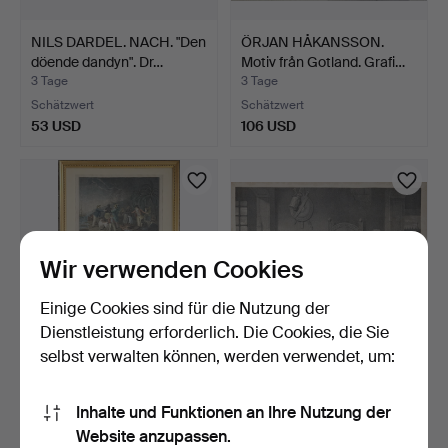
NILS DARDEL. NACH. "Den
ÖRJAN HÅKANSSON.
döende dandyn". Dr…
Motiv från Gotland. Grafi…
3 Tage
3 Tage
Schätzwert
Schätzwert
53 USD
106 USD
Wir verwenden Cookies
Einige Cookies sind für die Nutzung der
Dienstleistung erforderlich. Die Cookies, die Sie
selbst verwalten können, werden verwendet, um:
GEORGE MORLAND.
ROBERT SMIRKE. NACH.
NACH. Stiche, 2 Stk., 19. …
"Shakspeare". Radieru…
Inhalte und Funktionen an Ihre Nutzung der
3 Tage
3 Tage
Website anzupassen.
Schätzwert
Schätzwert