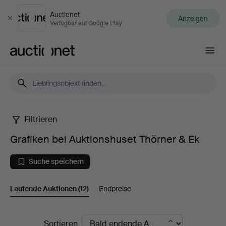
Auctionet
Anzeigen
Schließen
Verfügbar auf Google Play
Auctionet.com
Filtrieren
Grafiken
Grafiken bei Auktionshuset Thörner & Ek
bei
Suche speichern
Auktionshuset
Laufende Auktionen
(12)
Endpreise
Thörner
&
Laufende
Sortieren