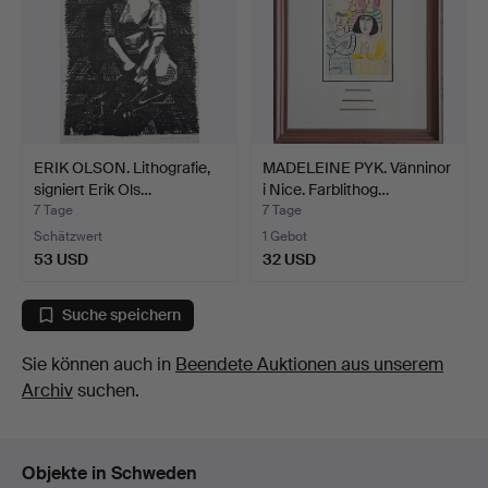
ERIK OLSON. Lithografie,
MADELEINE PYK. Vänninor
signiert Erik Ols…
i Nice. Farblithog…
7 Tage
7 Tage
Schätzwert
1 Gebot
53 USD
32 USD
Suche speichern
Sie können auch in
Beendete Auktionen aus unserem
Archiv
suchen.
Objekte in Schweden