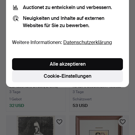
53 USD
53 USD
Auctionet zu entwickeln und verbessern.
Neuigkeiten und Inhalte auf externen
Websites für Sie zu bewerben.
Weitere Informationen:
Datenschutzerklärung
Alle akzeptieren
Cookie-Einstellungen
PRINS EUGEN.
JOHAN FREDRIK MARTIN.
Landschaft. Druck, 2 Stk.,
NACH. Stockholm-Moti…
in…
3 Tage
3 Tage
1 Gebot
Schätzwert
32 USD
53 USD