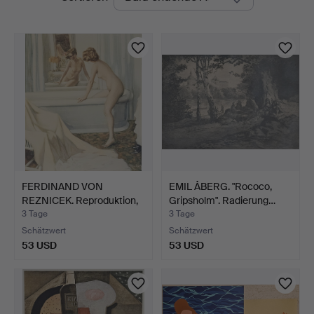
Auktionen
Ek
FERDINAND VON
EMIL ÅBERG. "Rococo,
REZNICEK. Reproduktion,
Gripsholm". Radierung…
im D…
3 Tage
3 Tage
Schätzwert
Schätzwert
53 USD
53 USD