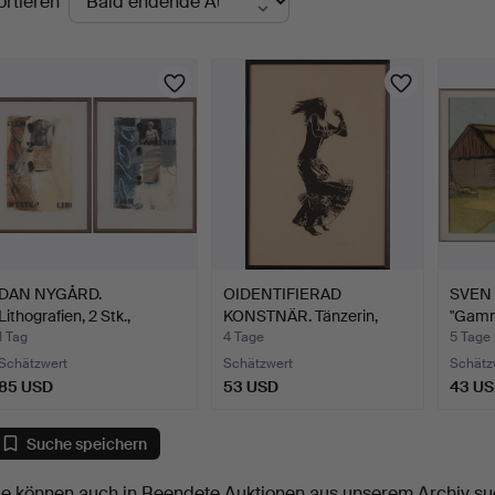
ortieren
uktionen
DAN NYGÅRD.
OIDENTIFIERAD
SVEN
Lithografien, 2 Stk.,
KONSTNÄR. Tänzerin,
"Gamm
signiert…
Silhouet…
Öland"
1 Tag
4 Tage
5 Tage
Schätzwert
Schätzwert
Schätz
85 USD
53 USD
43 U
Suche speichern
ie können auch in
Beendete Auktionen aus unserem Archiv
su