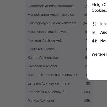
Einige C
Halmstads Auktionskammare
(74)
Cookies,
Handelslagret Auktionsservice
(25)
Helsingborgs Auktionskammare
(144)
Inh
Hälsinglands Auktionsverk
(15)
Auc
Höganäs Auktionsverk
(17)
Neu
Höörs Auktionshall
(9)
Weitere 
Kalmar Auktionsverk
(14)
Karljohan Auktioner
(31)
Karlstad Hammarö Auktionsverk
(8)
Laholms Auktionskammare
(11)
Limhamns Auktionsbyrå
(43)
Markus Auktioner
(35)