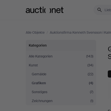
Auctionet.com
Alle Objekte
/
Auktionsfirma Kenneth Svensson i Kal
Grafiken
Kategorien
G
bei
Alle Kategorien
(143)
Kunst
(34)
Auktionsfirma
Gemälde
(22)
Kenneth
Grafiken
(4)
Svensson
Sonstiges
(7)
Zeichnungen
(1)
i
L