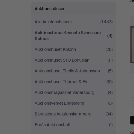
S
A
Kalmar
Auktionshäuser
Alle Auktionshäuser
(1.443)
Auktionsfirma Kenneth Svensson i
(4)
Kalmar
Auktionshuset Kolonn
(28)
Auktionshuset STO Bohuslän
(11)
Auktionshuset Thelin & Johansson
(5)
Auktionshuset Thörner & Ek
(10)
Auktionsmagasinet Vänersborg
(4)
Auktionsverket Engelholm
(3)
Björnssons Auktionskammare
(34)
Borås Auktionshall
(1)
S