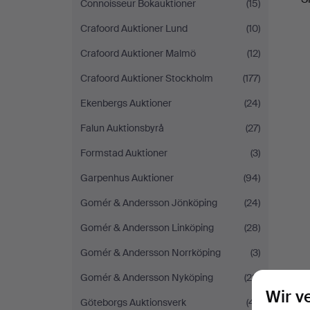
Connoisseur Bokauktioner
(15)
Crafoord Auktioner Lund
(10)
Crafoord Auktioner Malmö
(12)
Crafoord Auktioner Stockholm
(177)
Ekenbergs Auktioner
(24)
Falun Auktionsbyrå
(27)
Formstad Auktioner
(3)
Garpenhus Auktioner
(94)
Gomér & Andersson Jönköping
(24)
Gomér & Andersson Linköping
(28)
Gomér & Andersson Norrköping
(3)
Gomér & Andersson Nyköping
(28)
Wir v
Göteborgs Auktionsverk
(41)