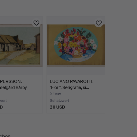
 PERSSON.
LUCIANO PAVAROTTI.
elgård Bårby
"Fiori", Serigrafie, si…
, Li…
5 Tage
wert
Schätzwert
SD
211 USD
chen.