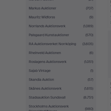
Markus Auktioner
(707)
Mauritz Widforss
(9)
Norrlands Auktionsverk
(1.089)
Palsgaard Kunstauktioner
(570)
RA Auktionsverket Norrköping
(3.605)
Rheinveld Auktionen
(6)
Roslagens Auktionsverk
(1.051)
Sajab Vintage
(1)
Skandia Auktion
(57)
Skånes Auktionsverk
(1.615)
Stadsauktion Sundsvall
(8.751)
Stockholms Auktionsverk
(980)