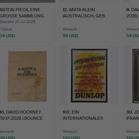
ANTON PIECK, EINE
12
.
ANITA KLEIN
8
.
DAV
GROSSE SAMMLUNG
(AUSTRALISCH, GEB.
2026)
VON DRUC…
1960). 'SWI…
BRAD
Beendet 27. Jul 2026
1 Gebot
Verkauft
Verkauf
34 USD
95 USD
54 U
10
.
DAVID HOCKNEY
102
.
EIN
30
.
J
(1937-2026 ) BOUNCE
INTERNATIONALES
(FRAN
FOR BRAD…
SECHSTÄGIGES
1963)
TESTPLAKA…
Verkauft
Verkauft
Verkauf
68 USD
135 USD
135 U