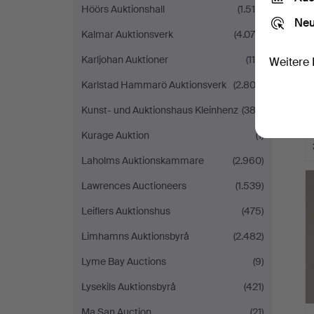
Höörs Auktionshall
(1.518)
Neu
Kalmar Auktionsverk
(4.070)
Karljohan Auktioner
(116)
Weitere 
Karlstad Hammarö Auktionsverk
(2.803)
Kunst- und Auktionshaus Kleinhenz
(382)
Kurage Auktion
(1)
Laholms Auktionskammare
(2.960)
Lawrences Auctioneers
(1.539)
Leiflers Auktionshus
(475)
Limhamns Auktionsbyrå
(2.482)
Lyme Bay Auctions
(9)
Lysekils Auktionsbyrå
(421)
Ma San Auction
(21)