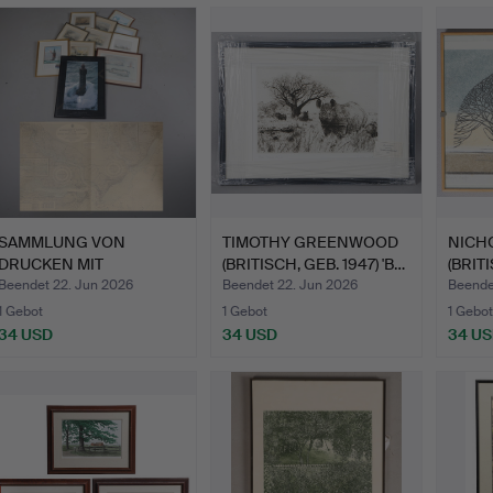
Ausgewä
Objekt
SAMMLUNG VON
TIMOTHY GREENWOOD
NICH
DRUCKEN MIT
(BRITISCH, GEB. 1947) 'B…
(BRITI
MARITIMEM UND AND…
"WI…
Beendet 22. Jun 2026
Beendet 22. Jun 2026
Beende
1 Gebot
1 Gebot
1 Gebot
34 USD
34 USD
34 U