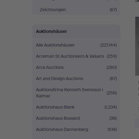
S
Zeichnungen
(67)
Auktionshäuser
Alle Auktionshäuser
(221.144)
Acreman St Auctioneers & Valuers
(259)
Arce Auctions
(280)
Art and Design Auctions
(87)
Auktionsfirma Kenneth Svensson i
(256)
Kalmar
Auktionshaus Blank
(1.234)
Auktionshaus Bossard
(38)
Auktionshaus Dannenberg
(106)