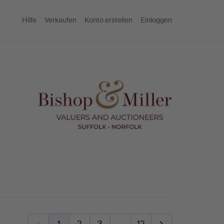
Hilfe
Verkaufen
Konto erstellen
Einloggen
1
2
3
…
12