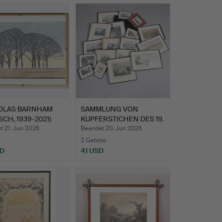
hltes
OLAS BARNHAM
SAMMLUNG VON
SCH, 1939-2021)
KUPFERSTICHEN DES 19.
JAHRHUN…
t 21. Jun 2026
Beendet 20. Jun 2026
2 Gebote
SD
41 USD