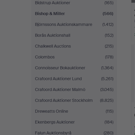
Bidstrup Auktioner
(165)
Bishop & Miller
(566)
Björnssons Auktionskammare
(1.412)
Borås Auktionshall
(152)
Chalkwell Auctions
(215)
Colombos
(178)
Connoisseur Bokauktioner
(1.364)
Crafoord Auktioner Lund
(5.261)
Crafoord Auktioner Malmö
(3.045)
Crafoord Auktioner Stockholm
(8.825)
Dreweatts Online
(115)
Ekenbergs Auktioner
(184)
Falun Auktionsbyrå
(280)