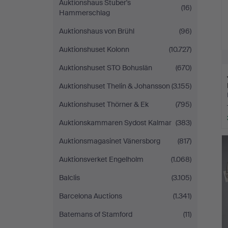
Auktionshaus Stuber's
(16)
Hammerschlag
Auktionshaus von Brühl
(96)
Auktionshuset Kolonn
(10.727)
Auktionshuset STO Bohuslän
(670)
Auktionshuset Thelin & Johansson
(3.155)
Auktionshuset Thörner & Ek
(795)
Auktionskammaren Sydost Kalmar
(383)
Auktionsmagasinet Vänersborg
(817)
Auktionsverket Engelholm
(1.068)
Balclis
(3.105)
Barcelona Auctions
(1.341)
Batemans of Stamford
(11)