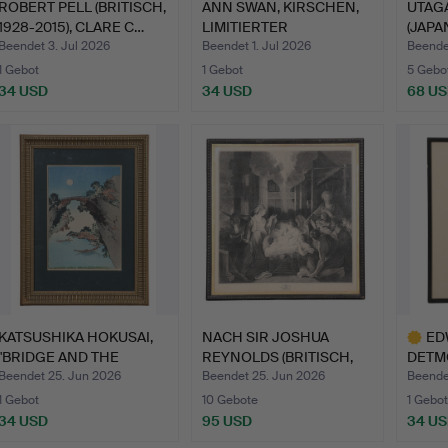
ROBERT PELL (BRITISCH,
ANN SWAN, KIRSCHEN,
UTAG
1928-2015), CLARE C…
LIMITIERTER
(JAPAN
KUNSTDRUCK.
H…
Beendet 3. Jul 2026
Beendet 1. Jul 2026
Beende
1 Gebot
1 Gebot
5 Gebo
34 USD
34 USD
68 U
KATSUSHIKA HOKUSAI,
NACH SIR JOSHUA
ED
"BRIDGE AND THE
REYNOLDS (BRITISCH,
DETMO
MOON".
1723-1…
1883-
Beendet 25. Jun 2026
Beendet 25. Jun 2026
Beende
1 Gebot
10 Gebote
1 Gebot
34 USD
95 USD
34 U