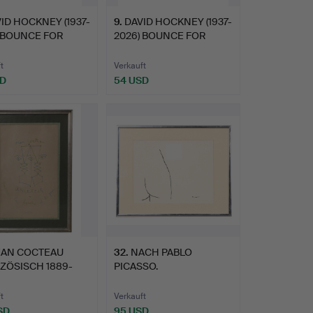
ID HOCKNEY (1937-
9
.
DAVID HOCKNEY (1937-
 BOUNCE FOR
2026) BOUNCE FOR
F…
BRADF…
t
Verkauft
SD
54 USD
EAN COCTEAU
32
.
NACH PABLO
ZÖSISCH 1889-
PICASSO.
 ASSIE…
LITHOGRAFISCHER
DRUCK.
t
Verkauft
SD
95 USD