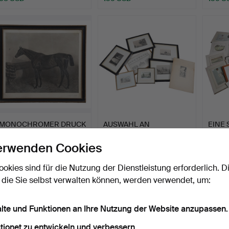
MONOCHROMER DRUCK
AUSWAHL AN
EINE
EINES RENNPFERDES.
RADIERUNGEN &
CRIC
KUPFERSTICHEN (AN…
DRUC
Beendet 15. Jul 2026
Beendet 14. Jul 2026
Beendet
erwenden Cookies
1 Gebot
2 Gebote
2 Gebo
34 USD
41 USD
41 US
ookies sind für die Nutzung der Dienstleistung erforderlich. D
 die Sie selbst verwalten können, werden verwendet, um:
alte und Funktionen an Ihre Nutzung der Website anzupassen.
tionet zu entwickeln und verbessern.