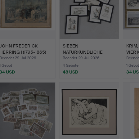
JOHN FREDERICK
SIEBEN
KRIM,
HERRING I (1795-1865)
NATURKUNDLICHE
VIER 
FORES…
DRUCKE (7).
AUS…
Beendet 29. Jul 2026
Beendet 29. Jul 2026
Beende
1 Gebot
4 Gebote
1 Gebot
34 USD
48 USD
34 U