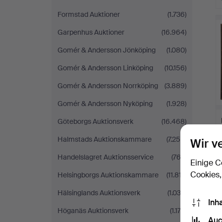
Formstad Auktioner
(1.736)
Garpenhus Auktioner
(16.964)
Gomér & Andersson Jönköping
(1.080)
Gomér & Andersson Linköping
(10.156)
Gomér & Andersson Norrköping
(3.889)
Gomér & Andersson Nyköping
(1.928)
Göteborgs Auktionsverk
(16.468)
Halmstads Auktionskammare
(7.255)
Wir v
Handelslagret Auktionsservice
(762)
Einige C
Cookies,
Helsingborgs Auktionskammare
(11.817)
Hälsinglands Auktionsverk
(1.032)
Inh
Höganäs Auktionsverk
(1.174)
Auc