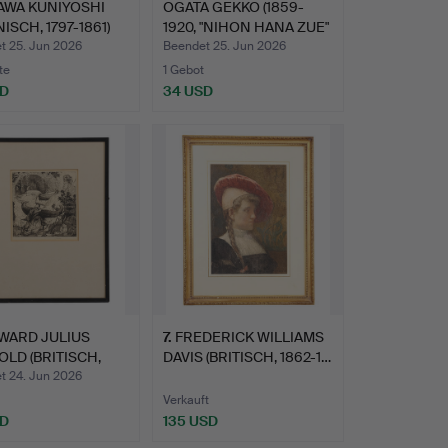
AWA KUNIYOSHI
OGATA GEKKO (1859-
ISCH, 1797-1861)
1920, "NIHON HANA ZUE"
(…
t 25. Jun 2026
Beendet 25. Jun 2026
te
1 Gebot
SD
34 USD
WARD JULIUS
7
.
FREDERICK WILLIAMS
LD (BRITISCH,
DAVIS (BRITISCH, 1862-1…
1957…
t 24. Jun 2026
Verkauft
SD
135 USD