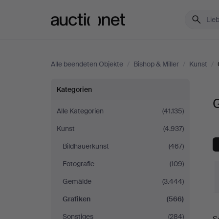
Auctionet.com
Alle beendeten Objekte
/
Bishop & Miller
/
Kunst
/
Grafiken
Kategorien
G
bei
Alle Kategorien
(41.135)
Kunst
(4.937)
Bishop
Bildhauerkunst
(467)
&
Fotografie
(109)
Miller
Gemälde
(3.444)
Grafiken
(566)
E
Sonstiges
(284)