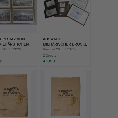
 EIN SATZ VON
AUSWAHL
MILITÄRSTICHEN
MILITÄRISCHER DRUCKE
(6).
t 28. Jul 2026
Beendet 28. Jul 2026
2 Gebote
SD
41 USD