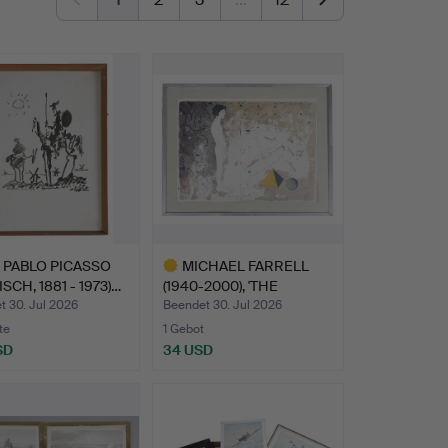
 PABLO PICASSO
MICHAEL FARRELL
SCH, 1881 - 1973)…
(1940-2000), 'THE
FUTURE S…
t 30. Jul 2026
Beendet 30. Jul 2026
te
1 Gebot
SD
34 USD
Ausgewähltes
Objekt