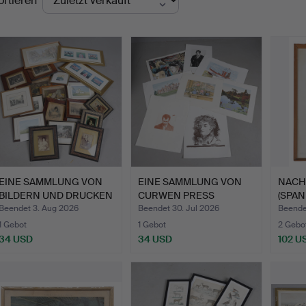
ortieren
EINE SAMMLUNG VON
EINE SAMMLUNG VON
NACH
BILDERN UND DRUCKEN
CURWEN PRESS
(SPANI
(ANZ…
LITHOGRAFIE…
Beendet 3. Aug 2026
Beendet 30. Jul 2026
Beende
1 Gebot
1 Gebot
2 Gebo
34 USD
34 USD
102 U