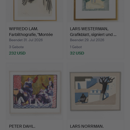
WIFREDO LAM.
LARS WESTERMAN,
Farblithografie, "Montée
Grafikblatt, signiert und …
des …
Beendet 31. Jul 2026
Beendet 29. Jul 2026
3 Gebote
1 Gebot
232 USD
32 USD
PETER DAHL.
LARS NORRMAN.