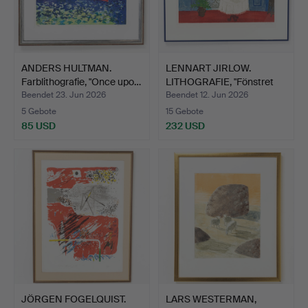
ANDERS HULTMAN.
LENNART JIRLOW.
Farblithografie, "Once upo…
LITHOGRAFIE, "Fönstret
med…
Beendet 23. Jun 2026
Beendet 12. Jun 2026
5 Gebote
15 Gebote
85 USD
232 USD
JÖRGEN FOGELQUIST.
LARS WESTERMAN,