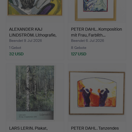
ALEXANDER KAJ
PETER DAHL. Komposition
LINDSTRÖM. Lithografie,
mit Frau, Farblith…
Komp…
Beendet 9. Jul 2026
Beendet 6. Jul 2026
1 Gebot
8 Gebote
32 USD
127 USD
LARS LERIN. Plakat,
PETER DAHL. Tanzendes