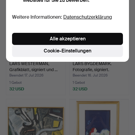
Websites für Sie zu bewerben.
Weitere Informationen:
Datenschutzerklärung
Alle akzeptieren
Cookie-Einstellungen
LARS WESTERMAN,
LARS BYGDEMARK.
Grafikblatt, signiert und …
Fotografie, signiert.
Beendet 17. Jul 2026
Beendet 16. Jul 2026
1 Gebot
1 Gebot
32 USD
32 USD