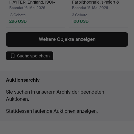
HAYTER (England, 1901-
Farblithografie, signiert &
1988…
n…
Beendet 16. Mai 2026
Beendet 15. Mai 2026
13 Gebote
3 Gebote
296 USD
100 USD
Weitere Objekte anzeigen
Suche speichern
Auktionsarchiv
Sie suchen in unserem Archiv der beendeten
Auktionen.
Stattdessen laufende Auktionen anzeigen.