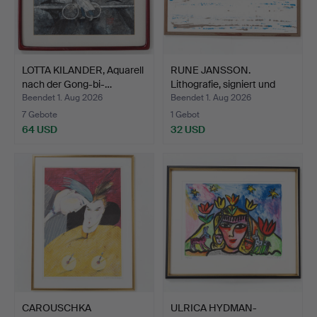
LOTTA KILANDER, Aquarell
RUNE JANSSON.
nach der Gong-bi-…
Lithografie, signiert und
nu…
Beendet 1. Aug 2026
Beendet 1. Aug 2026
7 Gebote
1 Gebot
64 USD
32 USD
CAROUSCHKA
ULRICA HYDMAN-