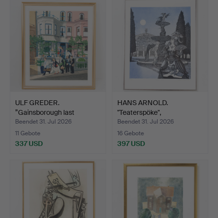
ULF GREDER.
HANS ARNOLD.
”Gainsborough last
"Teaterspöke",
quartet”, F…
Farblithografi…
Beendet 31. Jul 2026
Beendet 31. Jul 2026
11 Gebote
16 Gebote
337 USD
397 USD