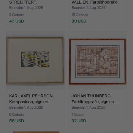
STREIJFFERT,
VALLIEN. Farblithografie,
Farblithografie, s…
si…
Beendet 1. Aug 2026
Beendet 1. Aug 2026
3 Gebote
15 Gebote
43 USD
90 USD
KARL AXEL PEHRSON.
JOHAN THUNBERG.
Komposition, signiert.
Farblithografie, signiert …
Beendet 1. Aug 2026
Beendet 1. Aug 2026
6 Gebote
1 Gebot
58 USD
32 USD