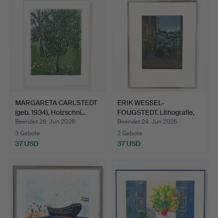
MARGARETA CARLSTEDT
ERIK WESSEL-
(geb. 1934), Holzschni…
FOUGSTEDT. Lithografie,
signie…
Beendet 26. Jun 2026
Beendet 24. Jun 2026
3 Gebote
2 Gebote
37 USD
37 USD