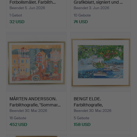
Fotbollsmålet. Farblith…
Grafikblatt, signiert und …
Beendet 5. Jun 2026
Beendet 3. Jun 2026
1 Gebot
10 Gebote
32 USD
74 USD
MÅRTEN ANDERSSON.
BENGT ELDE.
Farblithografie, "Sommar…
Farblithografie,
Stockholmsmot…
Beendet 30. Mai 2026
Beendet 30. Mai 2026
16 Gebote
5 Gebote
452 USD
158 USD