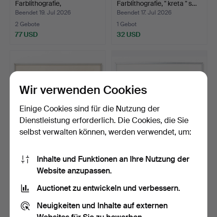
Farblithografie,
Farblithografie, " kreta " s…
"Fyllefesten"…
Beendet 19. Jul 2026
Beendet 17. Jul 2026
2 Gebote
1 Gebot
77 USD
32 USD
Wir verwenden Cookies
Einige Cookies sind für die Nutzung der
Dienstleistung erforderlich. Die Cookies, die Sie
selbst verwalten können, werden verwendet, um:
LARS NORRMAN.
LASSE ÅBERG. Michelin,
Inhalte und Funktionen an Ihre Nutzung der
Farblithografie, signiert.
Lithografie, signie…
Website anzupassen.
Beendet 17. Jul 2026
Beendet 17. Jul 2026
2 Gebote
14 Gebote
Auctionet zu entwickeln und verbessern.
37 USD
106 USD
Neuigkeiten und Inhalte auf externen