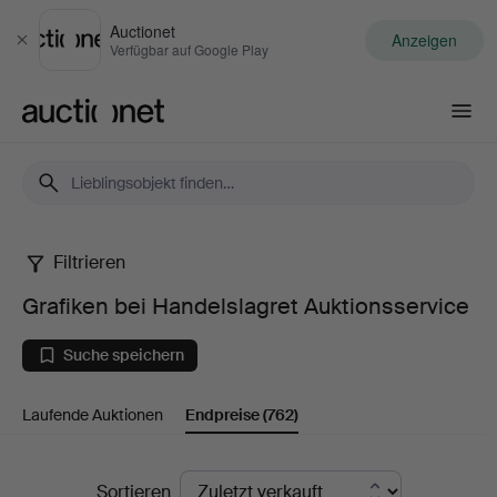
Auctionet
Anzeigen
Schließen
Verfügbar auf Google Play
Auctionet.com
Filtrieren
Grafiken
Grafiken bei Handelslagret Auktionsservice
bei
Suche speichern
Handelslagret
Laufende Auktionen
Endpreise
(762)
Auktionsservice
Endpreise
Sortieren