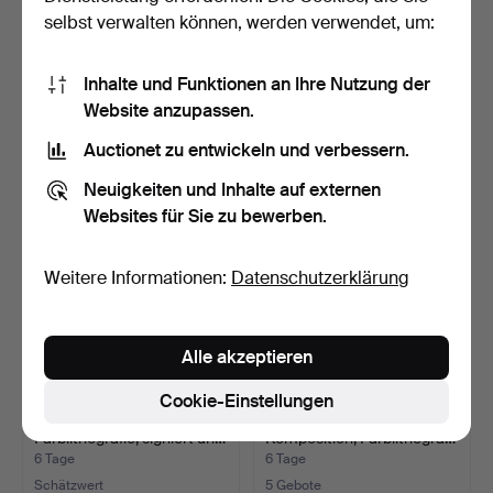
selbst verwalten können, werden verwendet, um:
SALVADOR DALÍ.
EVA ZETTERVALL.
Farbillustration aus „Dalí …
Figurenkomposition,
Inhalte und Funktionen an Ihre Nutzung der
Farbli…
6 Tage
6 Tage
Website anzupassen.
Schätzwert
Schätzwert
316 USD
64 USD
Auctionet zu entwickeln und verbessern.
Neuigkeiten und Inhalte auf externen
Websites für Sie zu bewerben.
Weitere Informationen:
Datenschutzerklärung
Alle akzeptieren
Cookie-Einstellungen
BENGT LANDIN.
BENGT LINDSTRÖM.
Farblithografie, signiert un…
Komposition, Farblithogra…
6 Tage
6 Tage
Schätzwert
5 Gebote