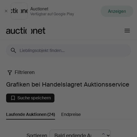
Auctionet
Anzeigen
Schließen
Verfügbar auf Google Play
Auctionet.com
Filtrieren
Grafiken
Grafiken bei Handelslagret Auktionsservice
bei
Suche speichern
Handelslagret
Laufende Auktionen
(24)
Endpreise
Auktionsservice
Laufende
Sortieren