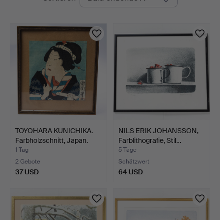
Auktionen
TOYOHARA KUNICHIKA.
NILS ERIK JOHANSSON,
Farbholzschnitt, Japan.
Farblithografie, Stil…
1 Tag
5 Tage
2 Gebote
Schätzwert
37 USD
64 USD