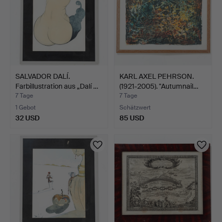
SALVADOR DALÍ.
KARL AXEL PEHRSON.
Farbillustration aus „Dalí …
(1921-2005). "Autumnail…
7 Tage
7 Tage
1 Gebot
Schätzwert
32 USD
85 USD