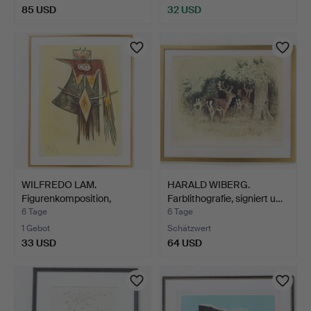
85 USD
32 USD
WILFREDO LAM.
HARALD WIBERG.
Figurenkomposition,
Farblithografie, signiert u…
Farblith…
6 Tage
6 Tage
1 Gebot
Schätzwert
33 USD
64 USD