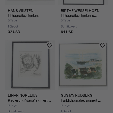
HANS VIKSTEN.
BIRTHE WESSELHÖFT,
Lithografie, signiert,
Lithografie, signiert u…
numme…
5 Tage
5 Tage
1 Gebot
Schätzwert
32 USD
64 USD
EINAR NORELIUS.
GUSTAV RUDBERG.
Radierung "saga" signiert …
Farblithografie, signiert …
6 Tage
6 Tage
Schätzwert
1 Gebot