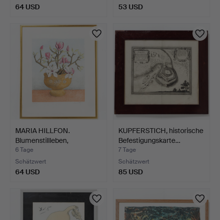
64 USD
53 USD
MARIA HILLFON.
KUPFERSTICH, historische
Blumenstillleben,
Befestigungskarte…
Farblitho…
6 Tage
7 Tage
Schätzwert
Schätzwert
64 USD
85 USD