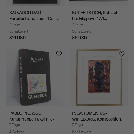
SALVADOR DALÍ.
KUPFERSTICH, Schlacht
Farbillustration aus ”Dalí …
bei Filippovo, 17./1…
7 Tage
7 Tage
Schätzwert
Schätzwert
316 USD
85 USD
PABLO PICASSO.
INGA TOMENIUS-
Kunstmappe Faksimile-
WIHLBORG. Komposition,
Ausgab…
Farbr…
7 Tage
7 Tage
4 Gebote
Schätzwert