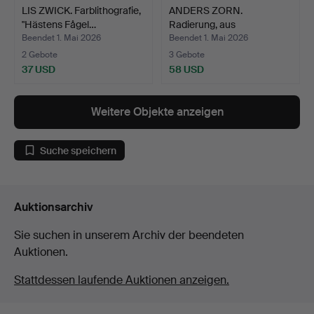
LIS ZWICK. Farblithografie,
ANDERS ZORN.
"Hästens Fågel…
Radierung, aus
geschreddertem…
Beendet 1. Mai 2026
Beendet 1. Mai 2026
2 Gebote
3 Gebote
37 USD
58 USD
Weitere Objekte anzeigen
Suche speichern
Auktionsarchiv
Sie suchen in unserem Archiv der beendeten
Auktionen.
Stattdessen laufende Auktionen anzeigen.