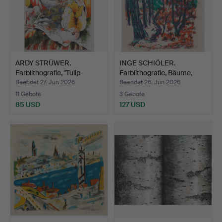
ARDY STRÜWER.
INGE SCHIÖLER.
Farblithografie, "Tulip
Farblithografie, Bäume,
Quee…
num…
Beendet 27. Jun 2026
Beendet 26. Jun 2026
11 Gebote
3 Gebote
85 USD
127 USD