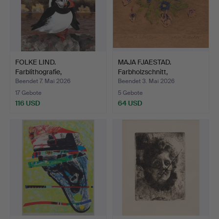
FOLKE LIND.
MAJA FJAESTAD.
Farblithografie,
Farbholzschnitt,
"Lunnefåglar"…
Handdruck,…
Beendet 7. Mai 2026
Beendet 3. Mai 2026
17 Gebote
5 Gebote
116 USD
64 USD