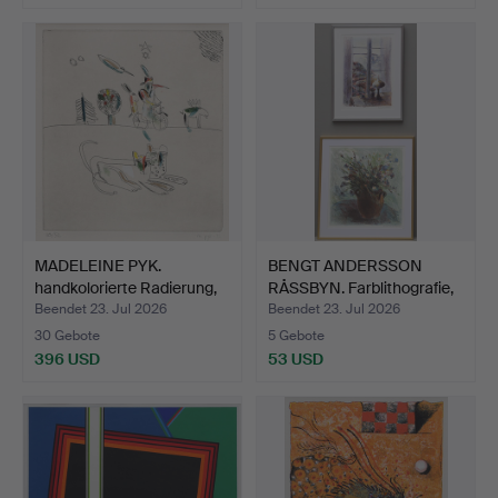
MADELEINE PYK.
BENGT ANDERSSON
handkolorierte Radierung,
RÅSSBYN. Farblithografie,
K…
…
Beendet 23. Jul 2026
Beendet 23. Jul 2026
30 Gebote
5 Gebote
396 USD
53 USD