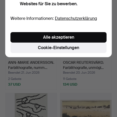
Websites für Sie zu bewerben.
Weitere Informationen:
Datenschutzerklärung
Alle akzeptieren
Cookie-Einstellungen
ANN-MARIE ANDERSSON.
OSCAR REUTERSVÄRD.
Farblithografie, numm…
Farblithografie, unmögl…
Beendet 21. Jun 2026
Beendet 20. Jun 2026
2 Gebote
11 Gebote
37 USD
134 USD