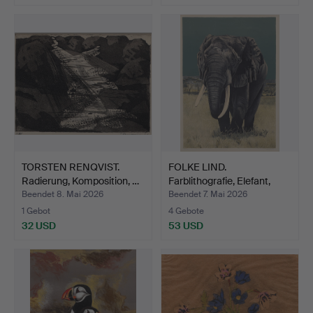
TORSTEN RENQVIST.
FOLKE LIND.
Radierung, Komposition, …
Farblithografie, Elefant,
numm…
Beendet 8. Mai 2026
Beendet 7. Mai 2026
1 Gebot
4 Gebote
32 USD
53 USD