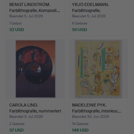
BENGT LINDSTRÖM.
YRJÖ EDELMANN.
Farblithografie, Komposit…
Farblithografie,
eingepackt…
Beendet 5. Jul 2026
Beendet 5. Jul 2026
1 Gebot
6 Gebote
32 USD
90 USD
CAROLA LIND.
MADELEINE PYK.
Farblithografie, nummeriert
Farblithografie, Interieur,…
1…
Beendet 3. Jul 2026
Beendet 30. Jun 2026
2 Gebote
14 Gebote
37 USD
148 USD