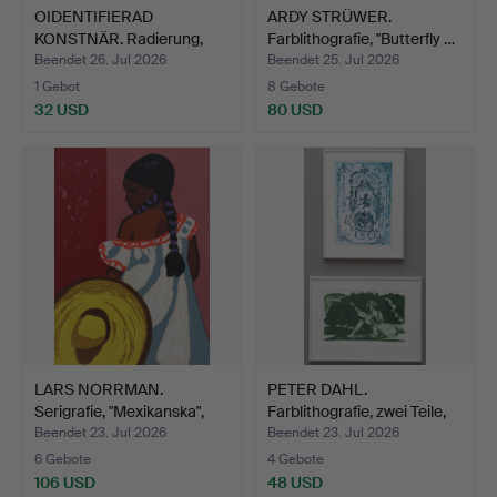
OIDENTIFIERAD
ARDY STRÜWER.
KONSTNÄR. Radierung,
Farblithografie, "Butterfly …
Innenho…
Beendet 26. Jul 2026
Beendet 25. Jul 2026
1 Gebot
8 Gebote
32 USD
80 USD
LARS NORRMAN.
PETER DAHL.
Serigrafie, "Mexikanska",
Farblithografie, zwei Teile,
nu…
s…
Beendet 23. Jul 2026
Beendet 23. Jul 2026
6 Gebote
4 Gebote
106 USD
48 USD