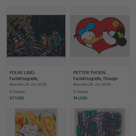
FOLKE LIND.
PETTER THOEN.
Farblithografie,
Farblithografie, Though
"Symposium - …
love…
Beendet 29. Jun 2026
Beendet 28. Jun 2026
6 Gebote
5 Gebote
57 USD
74 USD