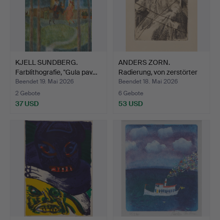
KJELL SUNDBERG.
ANDERS ZORN.
Farblithografie, "Gula pav…
Radierung, von zerstörter
Pla…
Beendet 19. Mai 2026
Beendet 18. Mai 2026
2 Gebote
6 Gebote
37 USD
53 USD