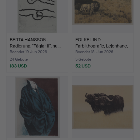
BERTA HANSSON.
FOLKE LIND.
Radierung, "Fåglar II", nu…
Farblithografie, Lejonhane,
24…
Beendet 19. Jun 2026
Beendet 18. Jun 2026
24 Gebote
5 Gebote
183 USD
52 USD