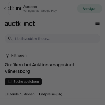
Auctionet
Anzeigen
Schließen
Verfügbar auf Google Play
Auctionet.com
Filtrieren
Grafiken
Grafiken bei Auktionsmagasinet
bei
Vänersborg
Auktionsmagasinet
Suche speichern
Vänersborg
Laufende Auktionen
Endpreise
(817)