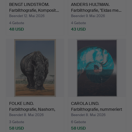
BENGT LINDSTRÖM.
ANDERS HULTMAN.
Farblithografie, Komposit…
Farblithografie, "Eldas me…
Beendet 12. Mai 2026
Beendet 9. Mai 2026
4 Gebote
4 Gebote
48 USD
43 USD
FOLKE LIND.
CAROLA LIND.
Farblithografie, Nashorn,
Farblithografie, nummeriert
numm…
1…
Beendet 8. Mai 2026
Beendet 8. Mai 2026
3 Gebote
6 Gebote
58 USD
58 USD