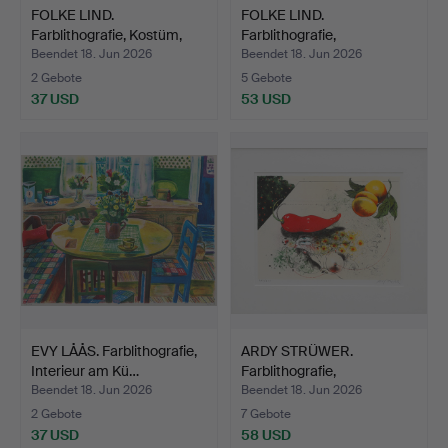
FOLKE LIND.
FOLKE LIND.
Farblithografie, Kostüm,
Farblithografie,
HC, s…
"Kafferbuffel…
Beendet 18. Jun 2026
Beendet 18. Jun 2026
2 Gebote
5 Gebote
37 USD
53 USD
EVY LÅÅS. Farblithografie,
ARDY STRÜWER.
Interieur am Kü…
Farblithografie,
Komposition…
Beendet 18. Jun 2026
Beendet 18. Jun 2026
2 Gebote
7 Gebote
37 USD
58 USD