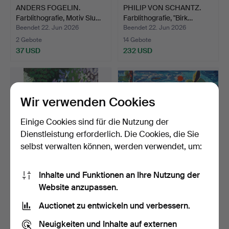
ANDERS FOGELIN.
PHILIP VON SCHANTZ.
Farblithografie, Motiv Slu…
Farblithografie, "Birk…
Beendet 22. Jun 2026
Beendet 22. Jun 2026
2 Gebote
14 Gebote
37 USD
232 USD
Wir verwenden Cookies
Einige Cookies sind für die Nutzung der
Dienstleistung erforderlich. Die Cookies, die Sie
selbst verwalten können, werden verwendet, um:
Inhalte und Funktionen an Ihre Nutzung der
MONA HUSS WALIN.
ANDERS FOGELIN.
Website anzupassen.
Farblithografie, "Mandelb…
Farblithografie, "Söderhav…
Beendet 22. Jun 2026
Beendet 22. Jun 2026
Auctionet zu entwickeln und verbessern.
6 Gebote
3 Gebote
95 USD
64 USD
Neuigkeiten und Inhalte auf externen