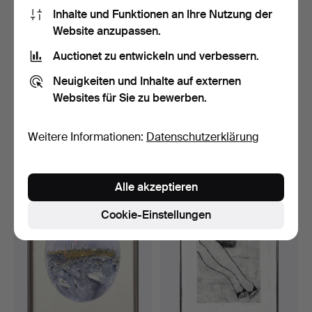
Inhalte und Funktionen an Ihre Nutzung der
Website anzupassen.
Auctionet zu entwickeln und verbessern.
Neuigkeiten und Inhalte auf externen
Websites für Sie zu bewerben.
ROLF "ROFFA" ERIKSSON
LOUIS BASTIN.
(1920 - 1976), Farbl…
Farblithografie, Spielende
K…
6 Tage
7 Tage
Weitere Informationen:
Datenschutzerklärung
Schätzwert
Schätzwert
53 USD
43 USD
Alle akzeptieren
Cookie-Einstellungen