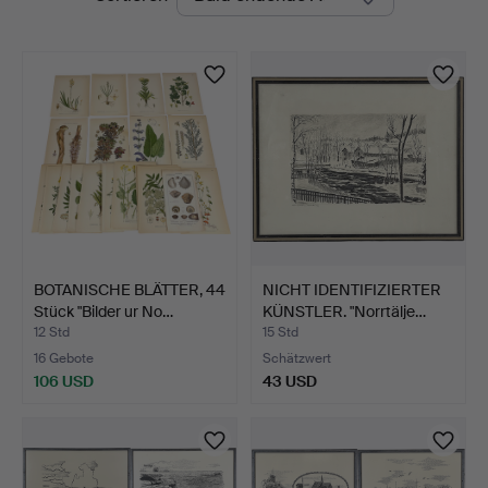
Auktionen
BOTANISCHE BLÄTTER, 44
NICHT IDENTIFIZIERTER
Stück "Bilder ur No…
KÜNSTLER. "Norrtälje…
12 Std
15 Std
16 Gebote
Schätzwert
106 USD
43 USD