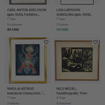
CARL ANTON AXELSSON
LISA LARSSON-
(geb. 1933), Farblitho…
SUNDLING (geb. 1956),
Kaltnad…
7 Tage
7 Tage
Schätzwert
2 Gebote
85 USD
53 USD
NIKOLAI ASTRUP,
NILS WEDEL.
kolorierter Holzschnitt, "…
Farblithografie, "Fem
motiv", …
7 Tage
8 Tage
3 Gebote
Schätzwert