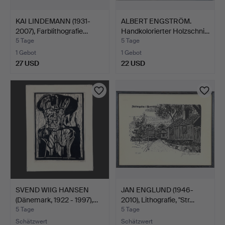
KAI LINDEMANN (1931-
ALBERT ENGSTRÖM.
2007), Farblithografie…
Handkolorierter Holzschni…
5 Tage
5 Tage
1 Gebot
1 Gebot
27 USD
22 USD
SVEND WIIG HANSEN
JAN ENGLUND (1946-
(Dänemark, 1922 - 1997),…
2010), Lithografie, "Str…
5 Tage
5 Tage
Schätzwert
Schätzwert