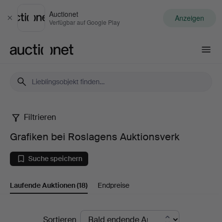
Auctionet
Anzeigen
Schließen
Verfügbar auf Google Play
Auctionet.com
Filtrieren
Grafiken
Grafiken bei Roslagens Auktionsverk
bei
Suche speichern
Roslagens
Laufende Auktionen
(18)
Endpreise
Auktionsverk
Laufende
Sortieren