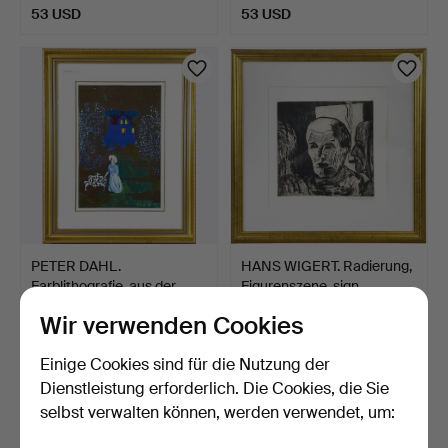
53 USD
53 USD
PETER DAHL.
HANS WIGERT. Radierung,
Farblithografie, aus der
Figurenszene, sign…
Suite…
5 Tage
6 Tage
Wir verwenden Cookies
7 Gebote
Schätzwert
53 USD
85 USD
Einige Cookies sind für die Nutzung der
Dienstleistung erforderlich. Die Cookies, die Sie
selbst verwalten können, werden verwendet, um: