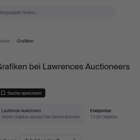
Kunst
/
Grafiken
rafiken bei Lawrences Auctioneers
Suche speichern
Laufende Auktionen
Endpreise
Siehe Objekte worauf Sie bieten können
1 539 Objekte
ndpreise