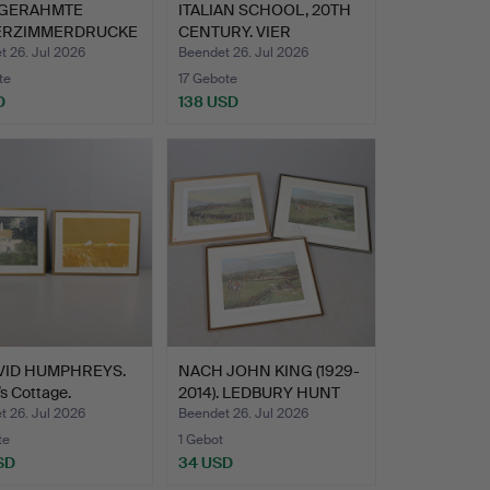
 GERAHMTE
ITALIAN SCHOOL, 20TH
ERZIMMERDRUCKE
CENTURY. VIER
 MARG…
GERAHMT…
t 26. Jul 2026
Beendet 26. Jul 2026
te
17 Gebote
D
138 USD
VID HUMPHREYS.
NACH JOHN KING (1929-
s Cottage.
2014). LEDBURY HUNT
U…
t 26. Jul 2026
Beendet 26. Jul 2026
te
1 Gebot
SD
34 USD