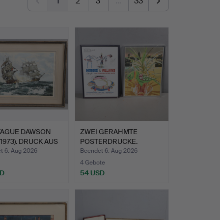
1
2
3
…
33
AGUE DAWSON
ZWEI GERAHMTE
-1973). DRUCK AUS
POSTERDRUCKE.
t 6. Aug 2026
Beendet 6. Aug 2026
4 Gebote
SD
54 USD