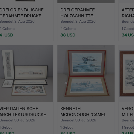
DREI ORIENTALISCHE
DREI GERAHMTE
AFTE
GERAHMTE DRUCKE.
HOLZSCHNITTE.
RICH
(1920-
Beendet 3. Aug 2026
Beendet 3. Aug 2026
Beende
2 Gebote
4 Gebote
1 Gebot
41 USD
88 USD
34 U
VIER ITALIENISCHE
KENNETH
VERG
ARCHITEKTURDRUCKE
MCDONOUGH. 'CAMEL
MIT 
(GERAH…
FLIGHT'; 'THE BA…
ZWEI
Beendet 30. Jul 2026
Beendet 30. Jul 2026
Beende
1 Gebot
1 Gebot
1 Gebot
34 USD
34 USD
34 U