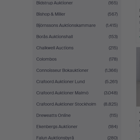
Bidstrup Auktioner
(165)
Bishop & Miller
(567)
Björnssons Auktionskammare
(1.415)
Borås Auktionshall
(153)
Chalkwell Auctions
(215)
Colombos
(178)
Connoisseur Bokauktioner
(1.366)
Crafoord Auktioner Lund
(5.261)
Crafoord Auktioner Malmö
(3.048)
Crafoord Auktioner Stockholm
(8.825)
Dreweatts Online
(115)
Ekenbergs Auktioner
(184)
Falun Auktionsbyrå
(280)