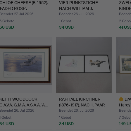
CHLOE CHEESE (B. 1952).
VIER PUNKTSTICHE
ZWEI
'FADED ROSE'.
NACH WILLIAM J.
KIND
ALLINGHAM…
NACH
Beendet 27. Jul 2026
Beendet 26. Jul 2026
Beende
6 Gebote
1 Gebot
2 Gebo
68 USD
34 USD
41 US
KEITH WOODCOCK
RAPHAEL KIRCHNER
DA
G.A.V.A. G.M.A. A.S.A.A. 'A…
(1876-1917). NACH. PAAR
Hardy’
Ü…
Beendet 26. Jul 2026
Beendet 26. Jul 2026
Beende
1 Gebot
1 Gebot
7 Gebo
34 USD
34 USD
149 U