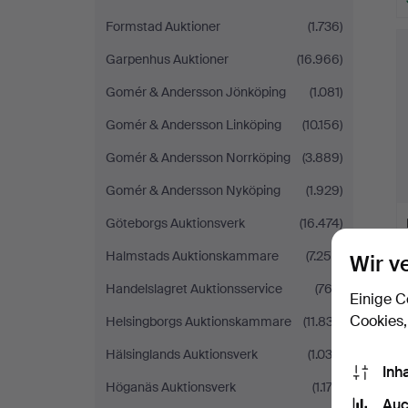
Formstad Auktioner
(1.736)
Garpenhus Auktioner
(16.966)
Gomér & Andersson Jönköping
(1.081)
Gomér & Andersson Linköping
(10.156)
Gomér & Andersson Norrköping
(3.889)
Gomér & Andersson Nyköping
(1.929)
Göteborgs Auktionsverk
(16.474)
Halmstads Auktionskammare
(7.259)
Wir v
Handelslagret Auktionsservice
(762)
Einige C
Cookies,
Helsingborgs Auktionskammare
(11.837)
Hälsinglands Auktionsverk
(1.032)
Inh
Höganäs Auktionsverk
(1.174)
Auc