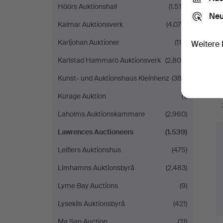
Höörs Auktionshall
(1.518)
Neu
Kalmar Auktionsverk
(4.070)
Karljohan Auktioner
(116)
Weitere 
Karlstad Hammarö Auktionsverk
(2.805)
Kunst- und Auktionshaus Kleinhenz
(382)
Kurage Auktion
(1)
Laholms Auktionskammare
(2.960)
Lawrences Auctioneers
(1.539)
Leiflers Auktionshus
(475)
Limhamns Auktionsbyrå
(2.483)
Lyme Bay Auctions
(9)
Lysekils Auktionsbyrå
(421)
Ma San Auction
(21)