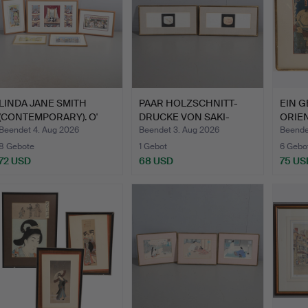
LINDA JANE SMITH
PAAR HOLZSCHNITT-
EIN 
(CONTEMPORARY). O'
DRUCKE VON SAKI-
ORIE
SOLE M…
SCHALEN, …
HOLZ
Beendet 4. Aug 2026
Beendet 3. Aug 2026
Beende
8 Gebote
1 Gebot
6 Gebo
72 USD
68 USD
75 US