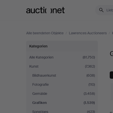
Auctionet.com
Alle beendeten Objekte
/
Lawrences Auctioneers
/
Grafiken
Kategorien
G
bei
Alle Kategorien
(81.750)
Kunst
(7.362)
Lawrences
Bildhauerkunst
(608)
Auctioneers
Fotografie
(110)
Gemälde
(3.458)
Grafiken
(1.539)
E
Sonstiges
(423)