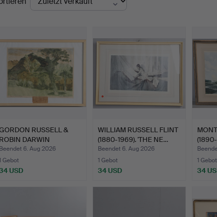
ortieren
GORDON RUSSELL &
WILLIAM RUSSELL FLINT
MONT
ROBIN DARWIN
(1880-1969). 'THE NE…
(1890
INTEREST: AN…
DER…
Beendet 6. Aug 2026
Beendet 6. Aug 2026
Beende
1 Gebot
1 Gebot
1 Gebot
34 USD
34 USD
34 U