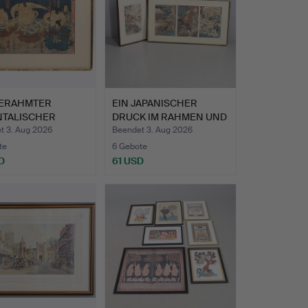
GERAHMTER
EIN JAPANISCHER
NTALISCHER
DRUCK IM RAHMEN UND
SCHNITT.
EIN WE…
t 3. Aug 2026
Beendet 3. Aug 2026
te
6 Gebote
D
61 USD