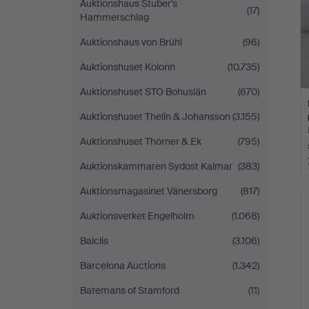
Auktionshaus Stuber's
(17)
Hammerschlag
Auktionshaus von Brühl
(96)
Auktionshuset Kolonn
(10.735)
Auktionshuset STO Bohuslän
(670)
Auktionshuset Thelin & Johansson
(3.155)
Auktionshuset Thörner & Ek
(795)
Auktionskammaren Sydost Kalmar
(383)
Auktionsmagasinet Vänersborg
(817)
Auktionsverket Engelholm
(1.068)
Balclis
(3.106)
Barcelona Auctions
(1.342)
Batemans of Stamford
(11)