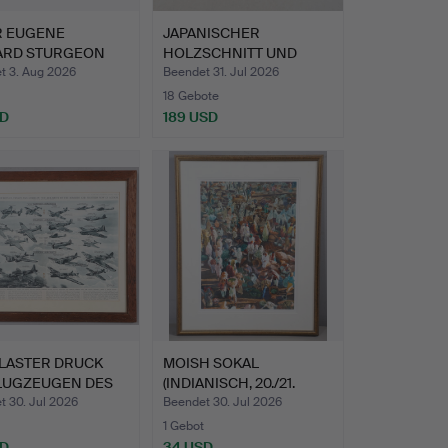
R EUGENE
JAPANISCHER
ARD STURGEON
HOLZSCHNITT UND
1999).…
SECHS INDISCHE…
t 3. Aug 2026
Beendet 31. Jul 2026
18 Gebote
SD
189 USD
LASTER DRUCK
MOISH SOKAL
FLUGZEUGEN DES
(INDIANISCH, 20./21.
TE…
JAHRHUNDE…
t 30. Jul 2026
Beendet 30. Jul 2026
1 Gebot
SD
34 USD