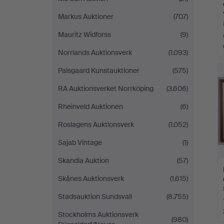
Markus Auktioner
(707)
Mauritz Widforss
(9)
Norrlands Auktionsverk
(1.093)
Palsgaard Kunstauktioner
(575)
RA Auktionsverket Norrköping
(3.606)
Rheinveld Auktionen
(6)
Roslagens Auktionsverk
(1.052)
Sajab Vintage
(1)
Skandia Auktion
(57)
Skånes Auktionsverk
(1.615)
Stadsauktion Sundsvall
(8.755)
Stockholms Auktionsverk
(980)