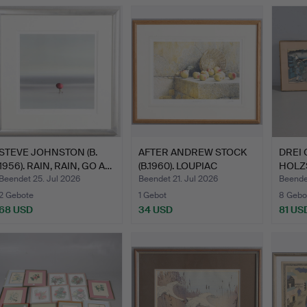
Ausgewä
Objekt
STEVE JOHNSTON (B.
AFTER ANDREW STOCK
DREI
1956). RAIN, RAIN, GO A…
(B.1960). LOUPIAC
HOLZ
WINDF…
Beendet 25. Jul 2026
Beendet 21. Jul 2026
Beendet
2 Gebote
1 Gebot
8 Gebo
68 USD
34 USD
81 US