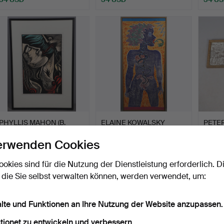
PHYLLIS MAHON (B.
ELAINE KOWALSKY
PETER
1953). 'ANCIENT
(1948-2005).
2010)
erwenden Cookies
ATTRACTI…
'SCREAMING AB…
GORG
Beendet 29. Jul 2026
Beendet 29. Jul 2026
Beendet
2 Gebote
2 Gebote
1 Gebot
ookies sind für die Nutzung der Dienstleistung erforderlich. D
41 USD
54 USD
34 U
 die Sie selbst verwalten können, werden verwendet, um:
alte und Funktionen an Ihre Nutzung der Website anzupassen.
tionet zu entwickeln und verbessern.