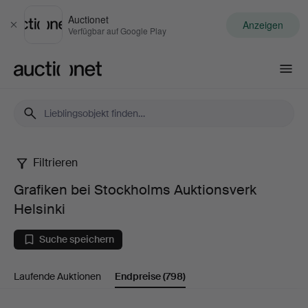
Auctionet
Anzeigen
Schließen
Verfügbar auf Google Play
Auctionet.com
Filtrieren
Grafiken
Grafiken bei Stockholms Auktionsverk
bei
Helsinki
Stockholms
Suche speichern
Auktionsverk
Laufende Auktionen
Endpreise
(798)
Helsinki