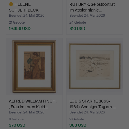
HELENE
RUT BRYK. Selbstporträt
SCHJERFBECK.
im Atelier, signie…
„Seidenschuh“(1938), s…
Beendet 24. Mai 2026
Beendet 24. Mai 2026
21 Gebote
24 Gebote
19.656 USD
810 USD
Ausgewähltes
Objekt
ALFRED WILLIAM FINCH.
LOUIS SPARRE (1863-
„Frau im roten Kleid…
1964). Sonniger Tag am …
Beendet 24. Mai 2026
Beendet 24. Mai 2026
9 Gebote
9 Gebote
370 USD
383 USD