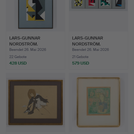
LARS-GUNNAR
LARS-GUNNAR
NORDSTRÖM.
NORDSTRÖM.
Komposition, signie…
Retrospektive Suite…
Beendet 26. Mai 2026
Beendet 26. Mai 2026
22 Gebote
21 Gebote
428 USD
579 USD