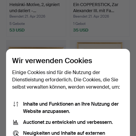
Helsinki-Motive, 2, signiert
Ein COPPERSTICK, Zar
und datiert -…
Alexander III. mit Fa…
Beendet 21. Apr 2026
Beendet 21. Apr 2026
5 Gebote
1 Gebot
53 USD
35 USD
Wir verwenden Cookies
Einige Cookies sind für die Nutzung der
Dienstleistung erforderlich. Die Cookies, die Sie
selbst verwalten können, werden verwendet, um:
Inhalte und Funktionen an Ihre Nutzung der
VOITTO VIKAINEN. Södra
VOITTO VIKAINEN.
Website anzupassen.
kajen, Helsinki, si…
Kathedrale von Helsinki, …
Beendet 21. Apr 2026
Beendet 21. Apr 2026
Auctionet zu entwickeln und verbessern.
20 Gebote
16 Gebote
301 USD
140 USD
Neuigkeiten und Inhalte auf externen