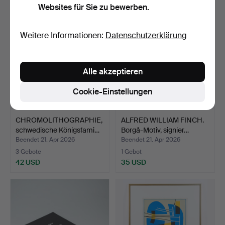
Websites für Sie zu bewerben.
Weitere Informationen:
Datenschutzerklärung
Alle akzeptieren
Cookie-Einstellungen
CHROMOLITHOGRAPHIE,
ALFRED WILLIAM FINCH.
schwedische Königsfami…
Borgå-Motiv, signier…
Beendet 21. Apr 2026
Beendet 21. Apr 2026
3 Gebote
1 Gebot
42 USD
35 USD