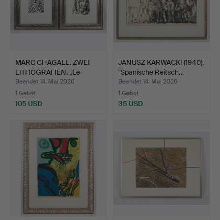
MARC CHAGALL. ZWEI
JANUSZ KARWACKI (1940).
LITHOGRAFIEN, „Le
"Spanische Reitsch…
Coupl…
Beendet 14. Mai 2026
Beendet 14. Mai 2026
1 Gebot
1 Gebot
105 USD
35 USD