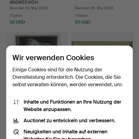
ANDRÉEVICH
TERECHKOVITCH
Beendet 29. Mai 2026
Beendet 28. Mai 2026
(RYSSL…
1 Gebot
1 Gebot
32 USD
32 USD
Wir verwenden Cookies
Einige Cookies sind für die Nutzung der
Dienstleistung erforderlich. Die Cookies, die Sie
selbst verwalten können, werden verwendet, um:
ANDY WARHOL. NACH.
OKÄND KONSTNÄR. Stich,
Inhalte und Funktionen an Ihre Nutzung der
Ausstellungsplakat, "An…
Darstellung von Pom…
Website anzupassen.
Beendet 27. Mai 2026
Beendet 27. Mai 2026
1 Gebot
2 Gebote
Auctionet zu entwickeln und verbessern.
32 USD
82 USD
Neuigkeiten und Inhalte auf externen