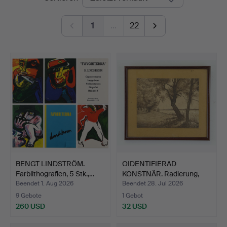
1
…
22
BENGT LINDSTRÖM.
OIDENTIFIERAD
Farblithografien, 5 Stk.,…
KONSTNÄR. Radierung,
Landsch…
Beendet 1. Aug 2026
Beendet 28. Jul 2026
9 Gebote
1 Gebot
260 USD
32 USD