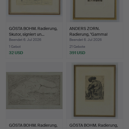
GÖSTA BOHM. Radierung,
ANDERS ZORN.
Skutor, signiert un…
Radierung, "Gammal
knekt", si…
Beendet 6. Jul 2026
Beendet 6. Jul 2026
1 Gebot
21 Gebote
32 USD
391 USD
GÖSTA BOHM. Radierung,
GÖSTA BOHM. Radierung,