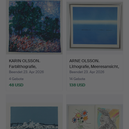
KARIN OLSSON.
ARNE OLSSON.
Farblithografie,
Lithografie, Meeresansicht,
Sommerlands…
n…
Beendet 23. Apr 2026
Beendet 23. Apr 2026
4 Gebote
14 Gebote
48 USD
138 USD