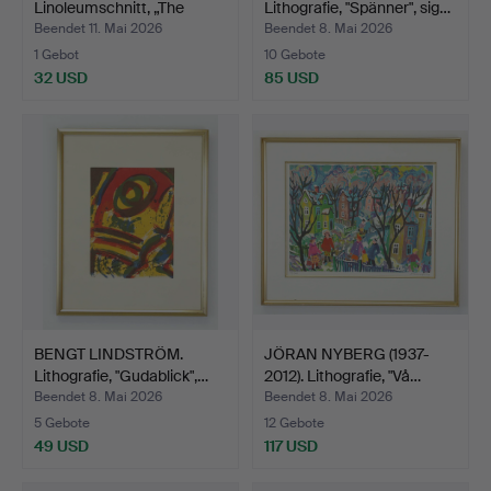
Linoleumschnitt, „The
Lithografie, "Spänner", sig…
Mudderve…
Beendet 11. Mai 2026
Beendet 8. Mai 2026
1 Gebot
10 Gebote
32 USD
85 USD
BENGT LINDSTRÖM.
JÖRAN NYBERG (1937-
Lithografie, "Gudablick",…
2012). Lithografie, "Vå…
Beendet 8. Mai 2026
Beendet 8. Mai 2026
5 Gebote
12 Gebote
49 USD
117 USD