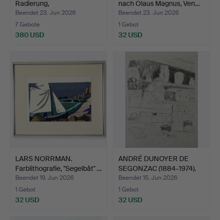
Radierung,
nach Olaus Magnus, Ven…
"Cigarettrökerska …
Beendet 23. Jun 2026
Beendet 23. Jun 2026
7 Gebote
1 Gebot
380 USD
32 USD
LARS NORRMAN.
ANDRÉ DUNOYER DE
Farblithografie, "Segelbåt" …
SEGONZAC (1884-1974).
Rad…
Beendet 19. Jun 2026
Beendet 15. Jun 2026
1 Gebot
1 Gebot
32 USD
32 USD