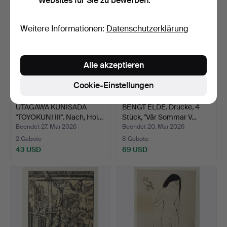
Websites für Sie zu bewerben.
Weitere Informationen:
Datenschutzerklärung
Alle akzeptieren
Cookie-Einstellungen
UTAGAWA KUNISADA
BENGT ELDE. Drucke, 4
"TOYOKUNI III". Nach, Hol…
Stück, "Vår Sommar V…
Beendet 27. Mai 2026
Beendet 20. Mai 2026
2 Gebote
8 Gebote
43 USD
69 USD