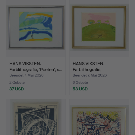
HANS VIKSTEN.
HANS VIKSTEN.
Farblithografie, "Poeten", s…
Farblithografie,
"Högsommar"…
Beendet 7. Mai 2026
Beendet 7. Mai 2026
2 Gebote
6 Gebote
37 USD
53 USD