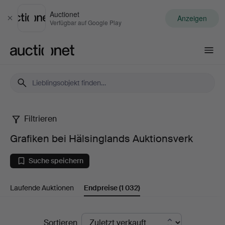
Auctionet
Anzeigen
Schließen
Verfügbar auf Google Play
Auctionet.com
Filtrieren
Grafiken
Grafiken bei Hälsinglands Auktionsverk
bei
Suche speichern
Hälsinglands
Laufende Auktionen
Endpreise
(1 032)
Auktionsverk
Endpreise
Sortieren