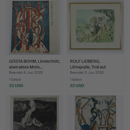
GÖSTA BOHM. Linolschnitt,
ROLF LIDBERG.
abstraktes Motiv…
Lithografie, Troll auf
Wande…
Beendet 4. Jun 2026
Beendet 3. Jun 2026
1 Gebot
1 Gebot
32 USD
32 USD