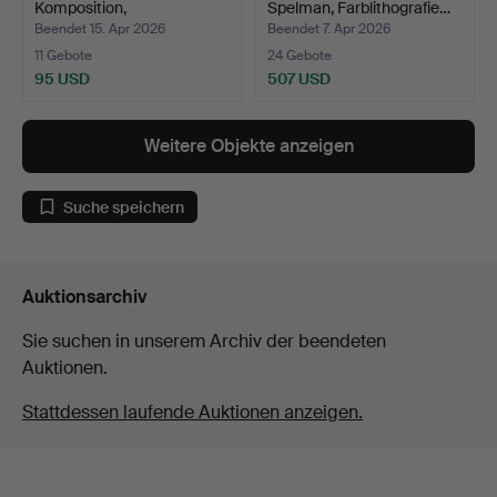
Komposition,
Spelman, Farblithografie…
Farblithografie…
Beendet 15. Apr 2026
Beendet 7. Apr 2026
11 Gebote
24 Gebote
95 USD
507 USD
Weitere Objekte anzeigen
Suche speichern
Auktionsarchiv
Sie suchen in unserem Archiv der beendeten
Auktionen.
Stattdessen laufende Auktionen anzeigen.