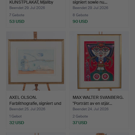
KUNSTPLAKAT, Mjällby
signiert sowie nu…
konstgård…
Beendet 29. Jul 2026
Beendet 29. Jul 2026
7 Gebote
8 Gebote
53 USD
90 USD
AXEL OLSON.
MAX WALTER SVANBERG.
Farblithografie, signiert und
"Porträtt av en stjär…
…
Beendet 25. Jul 2026
Beendet 24. Jul 2026
1 Gebot
2 Gebote
32 USD
37 USD