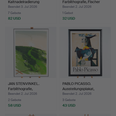
Kaltnadelradierung
Farblithografie, Fischer
"stenö"…
mit…
Beendet 3. Jul 2026
Beendet 2. Jul 2026
7 Gebote
1 Gebot
82 USD
32 USD
JAN STENVINKEL.
PABLO PICASSO.
Farblithografie,
Ausstellungsplakat,
“Backahäs…
Moderna…
Beendet 2. Jul 2026
Beendet 2. Jul 2026
2 Gebote
3 Gebote
58 USD
43 USD