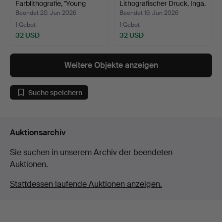
Farblithografie, "Young
Lithografischer Druck, Inga.
Blows"…
Beendet 20. Jun 2026
Beendet 19. Jun 2026
1 Gebot
1 Gebot
32 USD
32 USD
Weitere Objekte anzeigen
Suche speichern
Auktionsarchiv
Sie suchen in unserem Archiv der beendeten
Auktionen.
Stattdessen laufende Auktionen anzeigen.