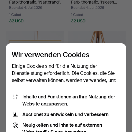
Farblithografie, "Nattbrand".
Farblithografie, "Islossn…
Beendet 4. Jul 2026
Beendet 4. Jul 2026
1 Gebot
1 Gebot
32 USD
32 USD
Wir verwenden Cookies
Einige Cookies sind für die Nutzung der
Dienstleistung erforderlich. Die Cookies, die Sie
selbst verwalten können, werden verwendet, um:
BEVERLOO CORNEILLE.
OIDENTIFIERAD
Inhalte und Funktionen an Ihre Nutzung der
Farblithografie "under…
KONSTNÄR.
Website anzupassen.
Farbholzschnitt au…
Beendet 3. Jul 2026
Beendet 3. Jul 2026
22 Gebote
1 Gebot
Auctionet zu entwickeln und verbessern.
197 USD
32 USD
Neuigkeiten und Inhalte auf externen