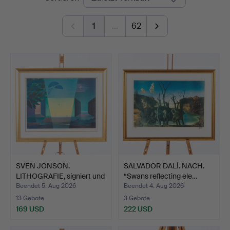
1
…
62
SVEN JONSON.
SALVADOR DALÍ. NACH.
LITHOGRAFIE, signiert und
“Swans reflecting ele…
num…
Beendet 5. Aug 2026
Beendet 4. Aug 2026
13 Gebote
3 Gebote
169 USD
222 USD