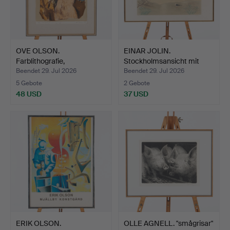
OVE OLSON.
EINAR JOLIN.
Farblithografie,
Stockholmsansicht mit
Frauenstudie, …
Blick a…
Beendet 29. Jul 2026
Beendet 29. Jul 2026
5 Gebote
2 Gebote
48 USD
37 USD
ERIK OLSON.
OLLE AGNELL. "smågrisar"