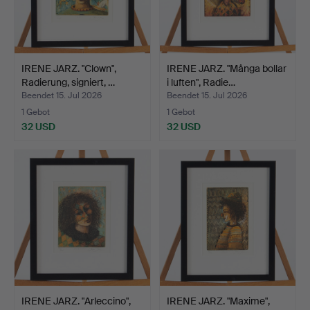
IRENE JARZ. "Clown",
IRENE JARZ. "Många bollar
Radierung, signiert, …
i luften", Radie…
Beendet 15. Jul 2026
Beendet 15. Jul 2026
1 Gebot
1 Gebot
32 USD
32 USD
IRENE JARZ. "Arleccino",
IRENE JARZ. "Maxime",