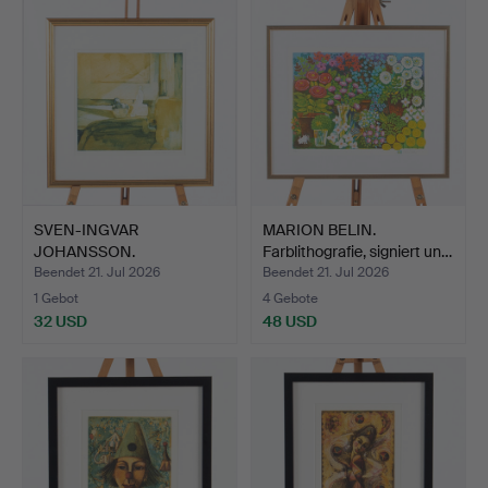
SVEN-INGVAR
MARION BELIN.
JOHANSSON.
Farblithografie, signiert un…
"Morgonljus", Monot…
Beendet 21. Jul 2026
Beendet 21. Jul 2026
1 Gebot
4 Gebote
32 USD
48 USD