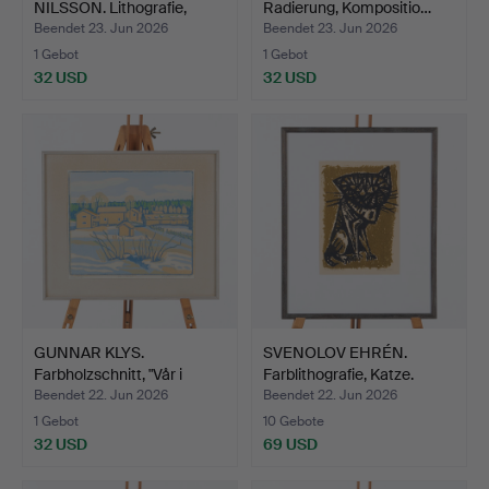
NILSSON. Lithografie,
Radierung, Kompositio…
"Resa …
Beendet 23. Jun 2026
Beendet 23. Jun 2026
1 Gebot
1 Gebot
32 USD
32 USD
GUNNAR KLYS.
SVENOLOV EHRÉN.
Farbholzschnitt, "Vår i
Farblithografie, Katze.
Marnä…
Beendet 22. Jun 2026
Beendet 22. Jun 2026
1 Gebot
10 Gebote
32 USD
69 USD