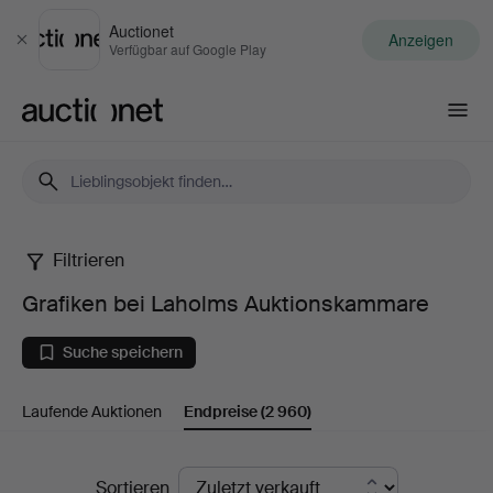
Auctionet
Anzeigen
Schließen
Verfügbar auf Google Play
Auctionet.com
Filtrieren
Grafiken
Grafiken bei Laholms Auktionskammare
bei
Suche speichern
Laholms
Laufende Auktionen
Endpreise
(2 960)
Auktionskammare
Endpreise
Sortieren