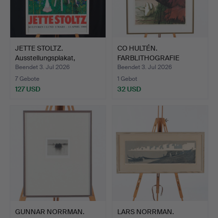
JETTE STOLTZ.
CO HULTÉN.
Ausstellungsplakat,
FARBLITHOGRAFIE
Kulturen…
"Urbilder" Nr. …
Beendet 3. Jul 2026
Beendet 3. Jul 2026
7 Gebote
1 Gebot
127 USD
32 USD
GUNNAR NORRMAN.
LARS NORRMAN.