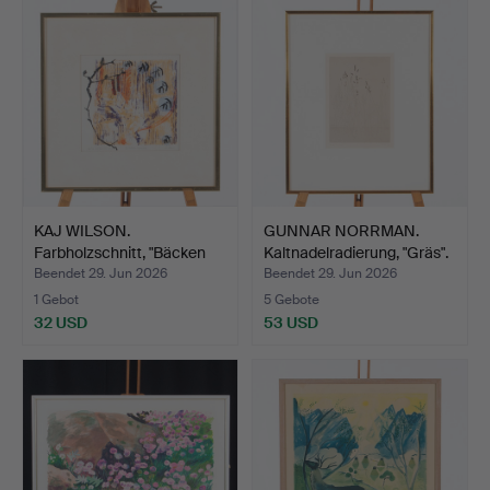
KAJ WILSON.
GUNNAR NORRMAN.
Farbholzschnitt, "Bäcken
Kaltnadelradierung, "Gräs".
hemma…
Beendet 29. Jun 2026
Beendet 29. Jun 2026
1 Gebot
5 Gebote
32 USD
53 USD