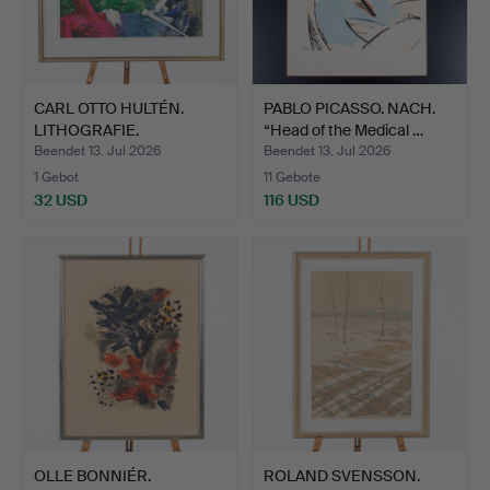
CARL OTTO HULTÉN.
PABLO PICASSO. NACH.
LITHOGRAFIE.
“Head of the Medical …
"OFFERSKOGE…
Beendet 13. Jul 2026
Beendet 13. Jul 2026
1 Gebot
11 Gebote
32 USD
116 USD
OLLE BONNIÉR.
ROLAND SVENSSON.