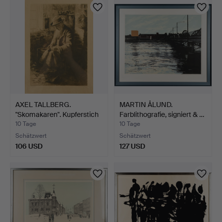
AXEL TALLBERG.
MARTIN ÅLUND.
"Skomakaren". Kupferstich
Farblithografie, signiert & …
a…
10 Tage
10 Tage
Schätzwert
Schätzwert
106 USD
127 USD