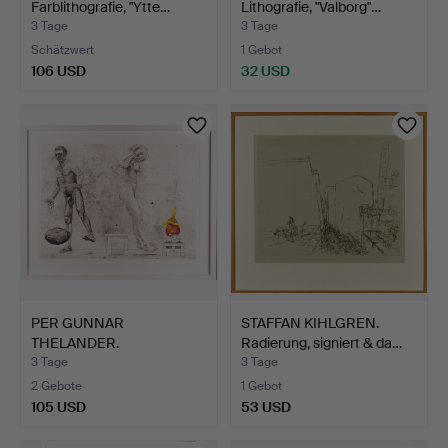
Farblithografie, "Ytte…
Lithografie, "Valborg"…
3 Tage
3 Tage
Schätzwert
1 Gebot
106 USD
32 USD
PER GUNNAR
STAFFAN KIHLGREN.
THELANDER.
Radierung, signiert & da…
Farbradierung, Kompo…
3 Tage
3 Tage
2 Gebote
1 Gebot
105 USD
53 USD