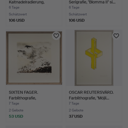
Kaltnadelradierung,
Serigrafie, "Blomma II" si…
"Interiö…
6 Tage
6 Tage
Schätzwert
Schätzwert
106 USD
106 USD
SIXTEN FAGER.
OSCAR REUTERSVÄRD.
Farblithografie,
Farblithografie, "Möjli…
Landschafts…
7 Tage
7 Tage
2 Gebote
2 Gebote
53 USD
37 USD