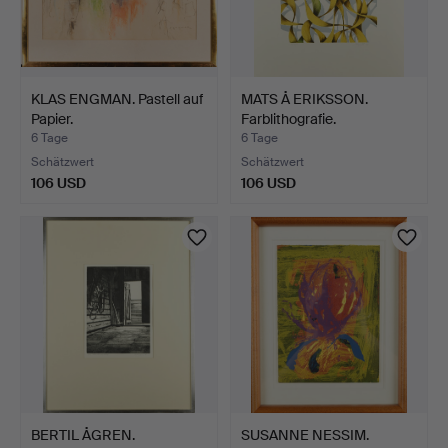
KLAS ENGMAN. Pastell auf
MATS Å ERIKSSON.
Papier.
Farblithografie.
6 Tage
6 Tage
Schätzwert
Schätzwert
106 USD
106 USD
BERTIL ÅGREN.
SUSANNE NESSIM.