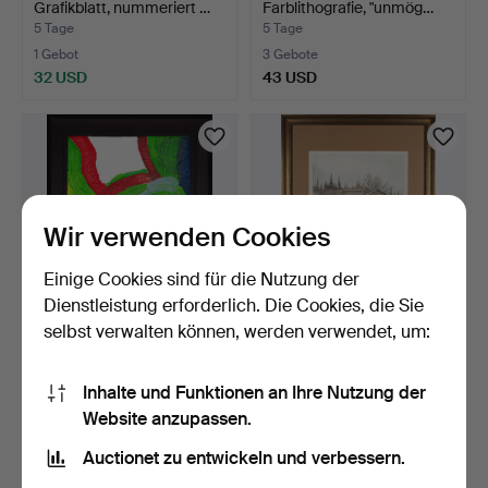
Grafikblatt, nummeriert …
Farblithografie, "unmög…
5 Tage
5 Tage
1 Gebot
3 Gebote
32 USD
43 USD
Wir verwenden Cookies
Einige Cookies sind für die Nutzung der
Dienstleistung erforderlich. Die Cookies, die Sie
selbst verwalten können, werden verwendet, um:
BENGT LINDSTRÖM.
GÖRAN BOSTRÖM.
Aquatinta, Figurdarstellu…
Farblithografie, "Rådjur på…
Inhalte und Funktionen an Ihre Nutzung der
5 Tage
5 Tage
Website anzupassen.
4 Gebote
Schätzwert
74 USD
106 USD
Auctionet zu entwickeln und verbessern.