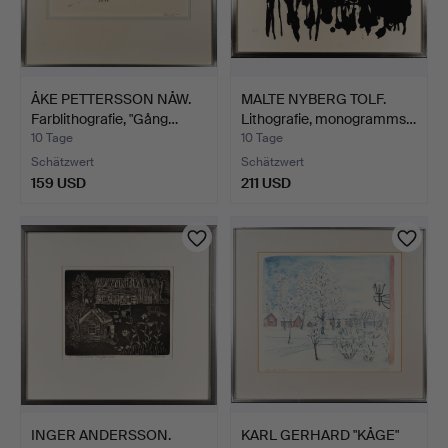
ÅKE PETTERSSON NÅW.
MALTE NYBERG TOLF.
Farblithografie, "Gång…
Lithografie, monogramms…
10 Tage
10 Tage
Schätzwert
Schätzwert
159 USD
211 USD
INGER ANDERSSON.
KARL GERHARD "KÅGE"