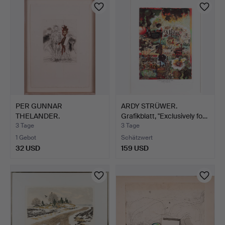
PER GUNNAR
ARDY STRÜWER.
THELANDER.
Grafikblatt, "Exclusively fo…
Farbradierung, signi…
3 Tage
3 Tage
1 Gebot
Schätzwert
32 USD
159 USD