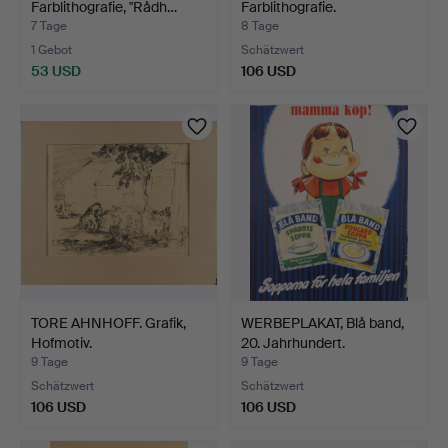
Farblithografie, "Rådh…
Farblithografie.
7 Tage
8 Tage
1 Gebot
Schätzwert
53 USD
106 USD
TORE AHNHOFF. Grafik,
WERBEPLAKAT, Blå band,
Hofmotiv.
20. Jahrhundert.
9 Tage
9 Tage
Schätzwert
Schätzwert
106 USD
106 USD