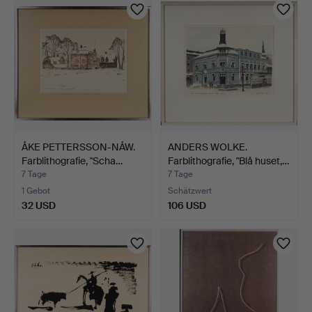
ÅKE PETTERSSON-NÅW.
ANDERS WOLKE.
Farblithografie, "Scha…
Farblithografie, "Blå huset,…
7 Tage
7 Tage
1 Gebot
Schätzwert
32 USD
106 USD