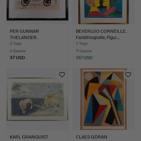
PER GUNNAR
BEVERLOO CORNEILLE.
THELANDER.
Farblithografie, Figur…
Farbradierung, signi…
3 Tage
3 Tage
2 Gebote
11 Gebote
37 USD
317 USD
KARL GRANQUIST.
CLAES GÖRAN