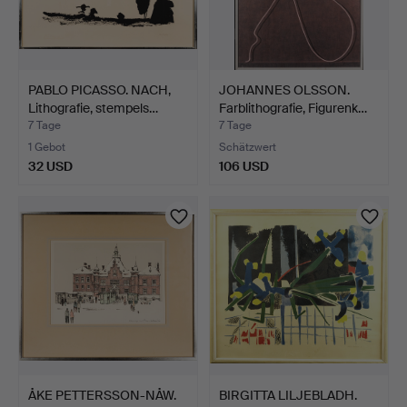
PABLO PICASSO. NACH,
JOHANNES OLSSON.
Lithografie, stempels…
Farblithografie, Figurenk…
7 Tage
7 Tage
1 Gebot
Schätzwert
32 USD
106 USD
ÅKE PETTERSSON-NÅW.
BIRGITTA LILJEBLADH.