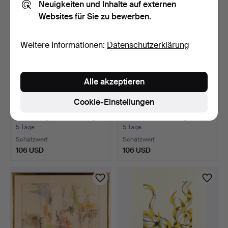
Neuigkeiten und Inhalte auf externen
Websites für Sie zu bewerben.
Weitere Informationen:
Datenschutzerklärung
Alle akzeptieren
Cookie-Einstellungen
BRITTA KVARNBRINK.
BENGT ANDERSSON
Radierung "Hon som såg …
RÅSBYN. Farblithografie,
F…
5 Tage
5 Tage
Schätzwert
Schätzwert
106 USD
106 USD