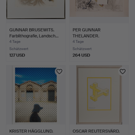
GUNNAR BRUSEWITS.
PER GUNNAR
Farblithografie, Landsch…
THELANDER.
Farbradierung, signi…
4 Tage
4 Tage
Schätzwert
Schätzwert
127 USD
264 USD
KRISTER HÄGGLUND.
OSCAR REUTERSVÄRD.