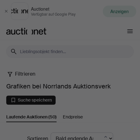
Auctionet
Anzeigen
Schließen
Verfügbar auf Google Play
Auctionet.com
Filtrieren
Grafiken
Grafiken bei Norrlands Auktionsverk
bei
Suche speichern
Norrlands
Laufende Auktionen
(50)
Endpreise
Auktionsverk
Laufende
Sortieren