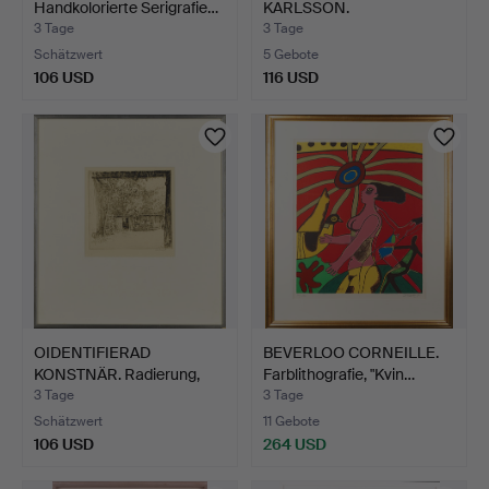
Handkolorierte Serigrafie…
KARLSSON.
Farblithografie, sig…
3 Tage
3 Tage
Schätzwert
5 Gebote
106 USD
116 USD
OIDENTIFIERAD
BEVERLOO CORNEILLE.
KONSTNÄR. Radierung,
Farblithografie, "Kvin…
Scheune…
3 Tage
3 Tage
Schätzwert
11 Gebote
106 USD
264 USD