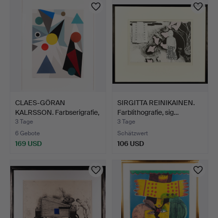
CLAES-GÖRAN
SIRGITTA REINIKAINEN.
KALRSSON. Farbserigrafie,
Farblithografie, sig…
"Hav…
3 Tage
3 Tage
6 Gebote
Schätzwert
169 USD
106 USD