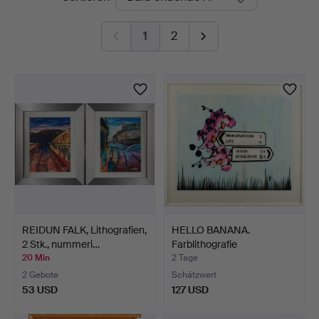
Auktionen
1
2
REIDUN FALK, Lithografien,
HELLO BANANA.
2 Stk., nummeri…
Farblithografie
"Imagination…
20 Min
2 Tage
2 Gebote
Schätzwert
53 USD
127 USD