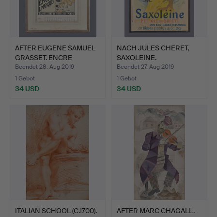
AFTER EUGENE SAMUEL
NACH JULES CHERET,
GRASSET. ENCRE
SAXOLEINE.
MARQUET.
Beendet 28. Aug 2019
Beendet 27. Aug 2019
1 Gebot
1 Gebot
34 USD
34 USD
ITALIAN SCHOOL (C.1700).
AFTER MARC CHAGALL.