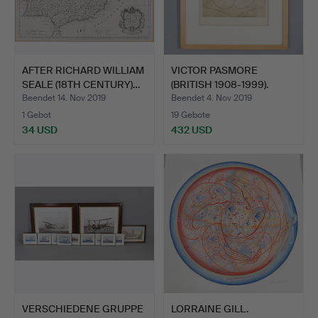
AFTER RICHARD WILLIAM
VICTOR PASMORE
SEALE (18TH CENTURY)…
(BRITISH 1908-1999).
HÖHLE …
Beendet 14. Nov 2019
Beendet 4. Nov 2019
1 Gebot
19 Gebote
34 USD
432 USD
VERSCHIEDENE GRUPPE
LORRAINE GILL.