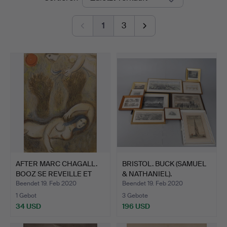
1
3
AFTER MARC CHAGALL.
BRISTOL. BUCK (SAMUEL
BOOZ SE REVEILLE ET
& NATHANIEL).
VO…
Beendet 19. Feb 2020
Beendet 19. Feb 2020
1 Gebot
3 Gebote
34 USD
196 USD