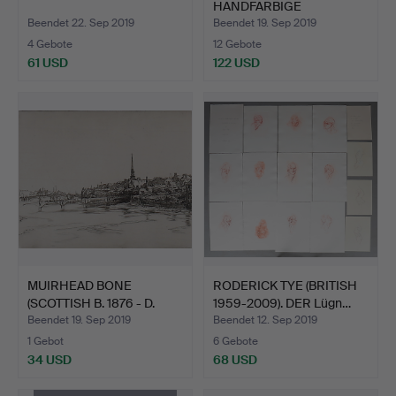
HANDFARBIGE
GRAVUREN.
Beendet 22. Sep 2019
Beendet 19. Sep 2019
4 Gebote
12 Gebote
61 USD
122 USD
MUIRHEAD BONE
RODERICK TYE (BRITISH
(SCOTTISH B. 1876 - D.
1959-2009). DER Lügn…
1953)…
Beendet 19. Sep 2019
Beendet 12. Sep 2019
1 Gebot
6 Gebote
34 USD
68 USD