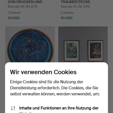
VON DRUCKEN UND
TRAUMZEITECKE.
FOTOGR…
Beendet 29. Okt 2019
Beendet 13. Okt 2019
2 Gebote
2 Gebote
41 USD
61 USD
Wir verwenden Cookies
LORRAINE GILL.
TERENCE CUNEO
Einige Cookies sind für die Nutzung der
NOCTURNO.
(BRITISH 1907-1996). DIE
Dienstleistung erforderlich. Die Cookies, die Sie
REC…
Beendet 13. Okt 2019
Beendet 13. Okt 2019
selbst verwalten können, werden verwendet, um:
2 Gebote
4 Gebote
61 USD
54 USD
Inhalte und Funktionen an Ihre Nutzung der