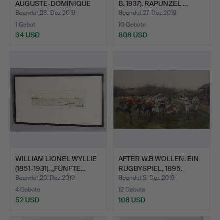
AUGUSTE-DOMINIQUE
B. 1937). RAPUNZEL …
INGRES. S…
Beendet 28. Dez 2019
Beendet 27. Dez 2019
1 Gebot
10 Gebote
34 USD
808 USD
WILLIAM LIONEL WYLLIE
AFTER W.B WOLLEN. EIN
(1851-1931). „FÜNFTE…
RUGBYSPIEL, 1895.
Beendet 20. Dez 2019
Beendet 5. Dez 2019
4 Gebote
12 Gebote
52 USD
108 USD