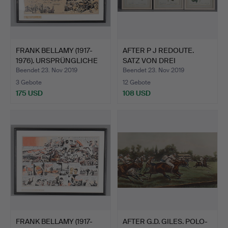
FRANK BELLAMY (1917-
AFTER P J REDOUTE.
1976). URSPRÜNGLICHE
SATZ VON DREI
C…
DEKORATIV…
Beendet 23. Nov 2019
Beendet 23. Nov 2019
3 Gebote
12 Gebote
175 USD
108 USD
FRANK BELLAMY (1917-
AFTER G.D. GILES. POLO-