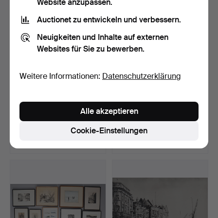
Website anzupassen.
Auctionet zu entwickeln und verbessern.
Neuigkeiten und Inhalte auf externen
Websites für Sie zu bewerben.
Weitere Informationen:
Datenschutzerklärung
EDWARD ARDIZZONE
WILLIAM LIONEL WYLLIE
Alle akzeptieren
(BRITISH 1900-1979). DER
(BRITISH 1851-1931).…
…
Beendet 7. Okt 2019
Beendet 5. Okt 2019
Cookie-Einstellungen
2 Gebote
1 Gebot
81 USD
34 USD