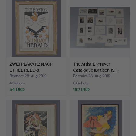
ZWEI PLAKATE; NACH
The Artist Engraver
ETHEL REED &
Catalogue (Britisch 19…
TOULOUSE-L…
Beendet 28. Aug 2019
Beendet 28. Aug 2019
4 Gebote
6 Gebote
54 USD
192 USD