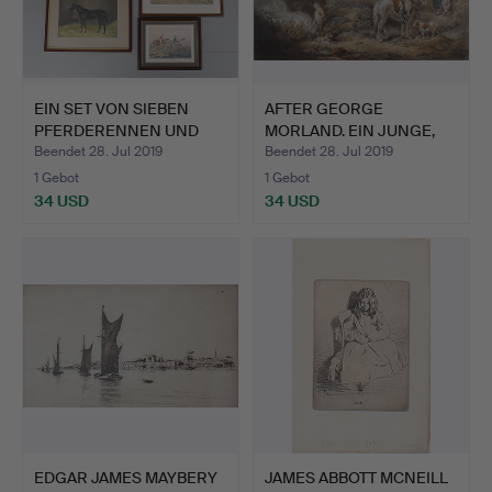
EIN SET VON SIEBEN
AFTER GEORGE
PFERDERENNEN UND
MORLAND. EIN JUNGE,
JAGDDR…
DER BEI D…
Beendet 28. Jul 2019
Beendet 28. Jul 2019
1 Gebot
1 Gebot
34 USD
34 USD
EDGAR JAMES MAYBERY
JAMES ABBOTT MCNEILL