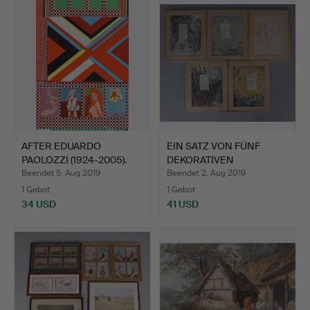
AFTER EDUARDO
EIN SATZ VON FÜNF
PAOLOZZI (1924-2005).
DEKORATIVEN
TEIL E…
GEDICHTEN.
Beendet 5. Aug 2019
Beendet 2. Aug 2019
1 Gebot
1 Gebot
34 USD
41 USD