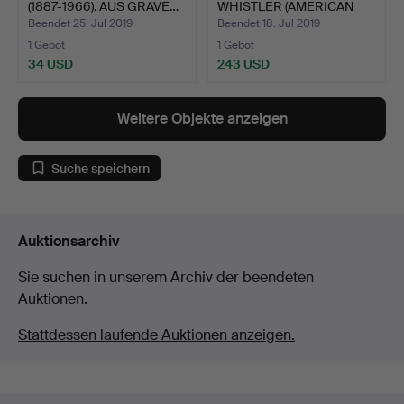
(1887-1966). AUS GRAVE…
WHISTLER (AMERICAN
18…
Beendet 25. Jul 2019
Beendet 18. Jul 2019
1 Gebot
1 Gebot
34 USD
243 USD
Weitere Objekte anzeigen
Suche speichern
Auktionsarchiv
Sie suchen in unserem Archiv der beendeten
Auktionen.
Stattdessen laufende Auktionen anzeigen.