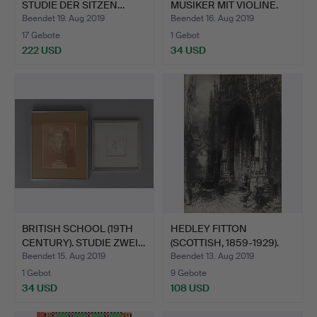
STUDIE DER SITZEN…
MUSIKER MIT VIOLINE.
Beendet 19. Aug 2019
Beendet 16. Aug 2019
17 Gebote
1 Gebot
222 USD
34 USD
BRITISH SCHOOL (19TH
HEDLEY FITTON
CENTURY). STUDIE ZWEI…
(SCOTTISH, 1859-1929).
ROUEN…
Beendet 15. Aug 2019
Beendet 13. Aug 2019
1 Gebot
9 Gebote
34 USD
108 USD