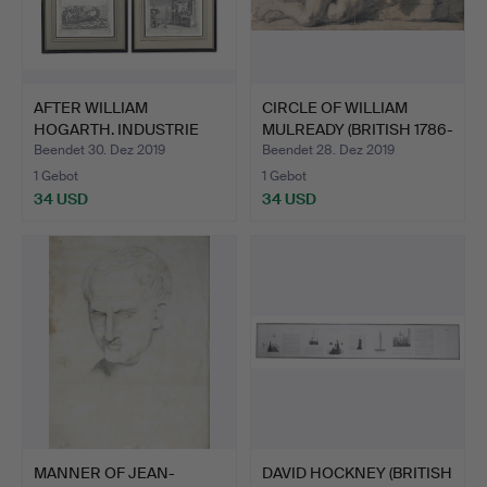
AFTER WILLIAM
CIRCLE OF WILLIAM
HOGARTH. INDUSTRIE
MULREADY (BRITISH 1786-
UND MÜTIG…
1…
Beendet 30. Dez 2019
Beendet 28. Dez 2019
1 Gebot
1 Gebot
34 USD
34 USD
MANNER OF JEAN-
DAVID HOCKNEY (BRITISH