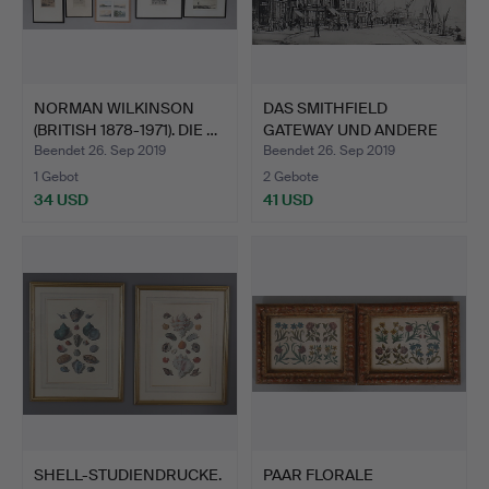
NORMAN WILKINSON
DAS SMITHFIELD
(BRITISH 1878-1971). DIE …
GATEWAY UND ANDERE
DRUCKE V…
Beendet 26. Sep 2019
Beendet 26. Sep 2019
1 Gebot
2 Gebote
34 USD
41 USD
SHELL-STUDIENDRUCKE.
PAAR FLORALE