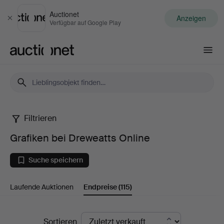
Auctionet
Anzeigen
Schließen
Verfügbar auf Google Play
Auctionet.com
Filtrieren
Grafiken
Grafiken bei Dreweatts Online
bei
Suche speichern
Dreweatts
Laufende Auktionen
Endpreise
(115)
Online
Endpreise
Sortieren