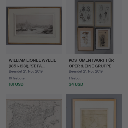
WILLIAM LIONEL WYLLIE
KOSTÜMENTWURF FÜR
(1851-1931). "ST. PA…
OPER & EINE GRUPPE
VON 9…
Beendet 21. Nov 2019
Beendet 21. Nov 2019
19 Gebote
1 Gebot
181 USD
34 USD