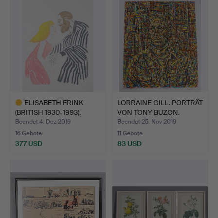
ELISABETH FRINK
LORRAINE GILL. PORTRÄT
(BRITISH 1930-1993).
VON TONY BUZON.
ANTHO…
Beendet 4. Dez 2019
Beendet 25. Nov 2019
16 Gebote
11 Gebote
377 USD
83 USD
Ausgewähltes
Objekt