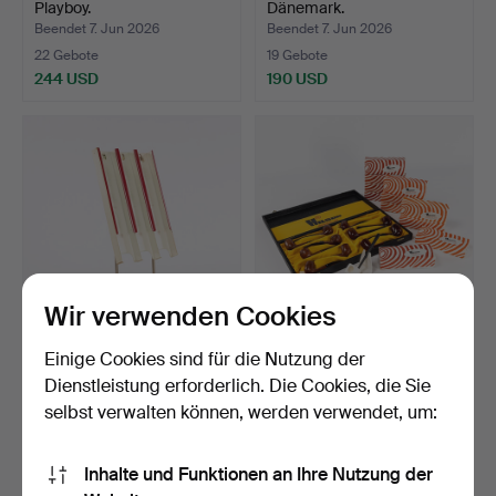
Playboy.
Dänemark.
Beendet 7. Jun 2026
Beendet 7. Jun 2026
22 Gebote
19 Gebote
244 USD
190 USD
Wir verwenden Cookies
LADENAUFSTELLER.
PFEIFEN. 11 Stk., Hilson,
Einige Cookies sind für die Nutzung der
Läkerol.
Ladendisplay.
Dienstleistung erforderlich. Die Cookies, die Sie
Beendet 7. Jun 2026
Beendet 7. Jun 2026
selbst verwalten können, werden verwendet, um:
7 Gebote
24 Gebote
74 USD
256 USD
Inhalte und Funktionen an Ihre Nutzung der