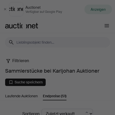
Auctionet
Anzeigen
Schließen
Verfügbar auf Google Play
Auctionet.com
Filtrieren
Sammlerstücke
Sammlerstücke bei Karljohan Auktioner
bei
Suche speichern
Karljohan
Laufende Auktionen
Endpreise
(51)
Auktioner
Endpreise
Sortieren