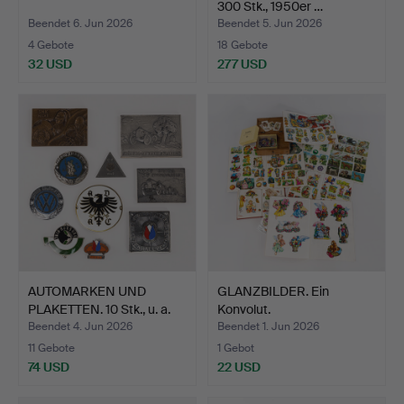
300 Stk., 1950er …
Beendet 6. Jun 2026
Beendet 5. Jun 2026
4 Gebote
18 Gebote
32 USD
277 USD
AUTOMARKEN UND
GLANZBILDER. Ein
PLAKETTEN. 10 Stk., u. a.
Konvolut.
N…
Beendet 4. Jun 2026
Beendet 1. Jun 2026
11 Gebote
1 Gebot
74 USD
22 USD