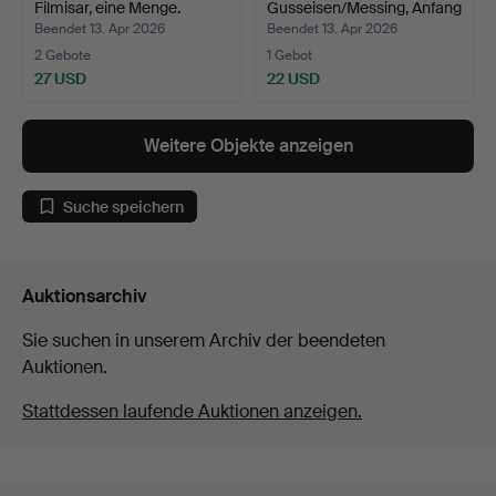
Filmisar, eine Menge.
Gusseisen/Messing, Anfang
1900…
Beendet 13. Apr 2026
Beendet 13. Apr 2026
2 Gebote
1 Gebot
27 USD
22 USD
Weitere Objekte anzeigen
Suche speichern
Auktionsarchiv
Sie suchen in unserem Archiv der beendeten
Auktionen.
Stattdessen laufende Auktionen anzeigen.