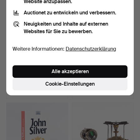
Website anzupassen.
Auctionet zu entwickeln und verbessern.
Neuigkeiten und Inhalte auf externen
Websites für Sie zu bewerben.
Weitere Informationen:
Datenschutzerklärung
PFEIFEN. 20 Stk., in
PFEIFEN. 16 Stk., G Larsen,
Alle akzeptieren
Ladendisplays.
Lillehammer.
Beendet 7. Jun 2026
Beendet 7. Jun 2026
Cookie-Einstellungen
23 Gebote
40 Gebote
214 USD
687 USD