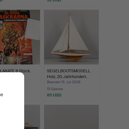
LAKATE 8 Stück.
SEGELBOOTSMODELL
Holz, 20. Jahrhundert.
 17. Jul 2026
Beendet 15. Jul 2026
te
13 Gebote
ie
SD
85 USD