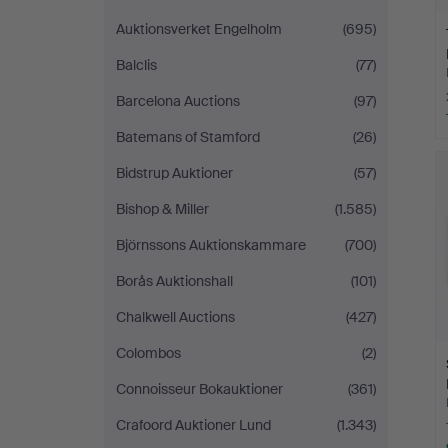
Auktionsverket Engelholm
(695)
Balclis
(77)
Barcelona Auctions
(97)
Batemans of Stamford
(26)
Bidstrup Auktioner
(57)
Bishop & Miller
(1.585)
Björnssons Auktionskammare
(700)
Borås Auktionshall
(101)
Chalkwell Auctions
(427)
Colombos
(2)
Connoisseur Bokauktioner
(361)
Crafoord Auktioner Lund
(1.343)