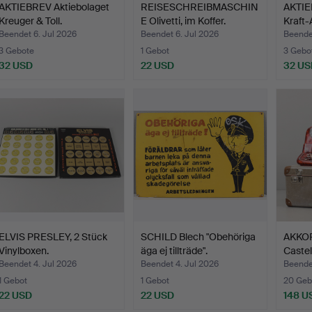
AKTIEBREV Aktiebolaget
REISESCHREIBMASCHIN
AKTIE
Kreuger & Toll.
E Olivetti, im Koffer.
Kraft-
Beendet 6. Jul 2026
Beendet 6. Jul 2026
Beendet
3 Gebote
1 Gebot
3 Gebo
32 USD
22 USD
32 US
ELVIS PRESLEY, 2 Stück
SCHILD Blech "Obehöriga
AKKOR
Vinylboxen.
äga ej tillträde".
Castel
Beendet 4. Jul 2026
Beendet 4. Jul 2026
Beendet
1 Gebot
1 Gebot
20 Geb
22 USD
22 USD
148 U