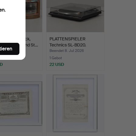
en.
RNOR 2 Stück,
PLATTENSPIELER
n, Backbord und St…
Technics SL-BD20.
tieren
t 8. Jul 2026
Beendet 8. Jul 2026
te
1 Gebot
SD
22 USD