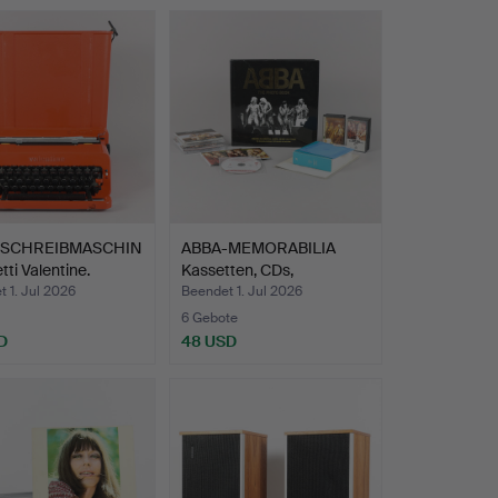
ESCHREIBMASCHIN
ABBA-MEMORABILIA
tti Valentine.
Kassetten, CDs,
Signature…
 1. Jul 2026
Beendet 1. Jul 2026
6 Gebote
D
48 USD