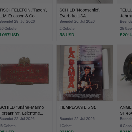
TISCHTELEFON, "Taxen",
SCHILD "Neonschild",
TELLU
L.M. Ericsson & Co,…
Everbrite USA.
Jahrhu
Beendet 28. Jul 2026
Beendet 26. Jul 2026
Beende
26 Gebote
2 Gebote
25 Geb
1.097 USD
58 USD
520 
SCHILD, "Skåne-Malmö
FILMPLAKATE 5 St.
ANGEL
Försäkring", Leichtme…
ST 46
Beendet 22. Jul 2026
Beendet 22. Jul 2026
Beendet
16 Gebote
1 Gebot
6 Gebo
95 USD
22 USD
53 U