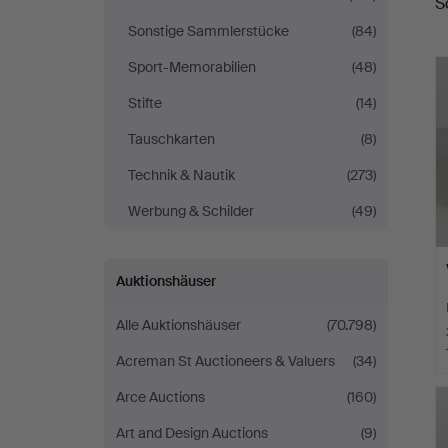
S
Sonstige Sammlerstücke
(84)
Sport-Memorabilien
(48)
Stifte
(14)
Tauschkarten
(8)
Technik & Nautik
(273)
Werbung & Schilder
(49)
Auktionshäuser
Alle Auktionshäuser
(70.798)
Acreman St Auctioneers & Valuers
(34)
Arce Auctions
(160)
Art and Design Auctions
(9)