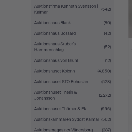
Auktionsfirma Kenneth Svensson i
(542)
Kalmar
Auktionshaus Blank
(80)
Auktionshaus Bossard
(42)
Auktionshaus Stuber's
(52)
Hammerschlag
Auktionshaus von Brühl
(12)
Auktionshuset Kolonn
(4.850)
Auktionshuset STO Bohuslän
(528)
Auktionshuset Thelin &
(2.272)
Johansson
Auktionshuset Thörner & Ek
(996)
Auktionskammaren Sydost Kalmar
(562)
Auktionsmagasinet Vänersborg
(287)