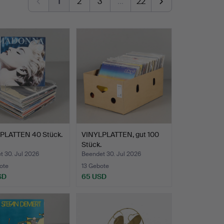
1
2
3
…
22
PLATTEN 40 Stück.
VINYLPLATTEN, gut 100
Stück.
t 30. Jul 2026
Beendet 30. Jul 2026
ote
13 Gebote
SD
65 USD