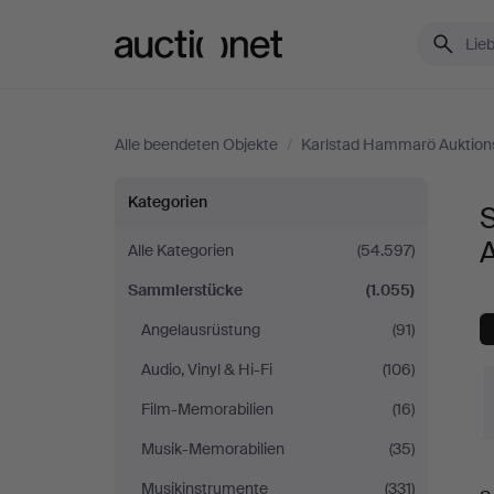
Auctionet.com
Alle beendeten Objekte
/
Karlstad Hammarö Auktion
Sammlerstücke
Kategorien
bei
Alle Kategorien
(54.597)
Sammlerstücke
(1.055)
Karlstad
Angelausrüstung
(91)
Hammarö
Audio, Vinyl & Hi-Fi
(106)
Auktionsverk
Film-Memorabilien
(16)
Musik-Memorabilien
(35)
E
Musikinstrumente
(331)