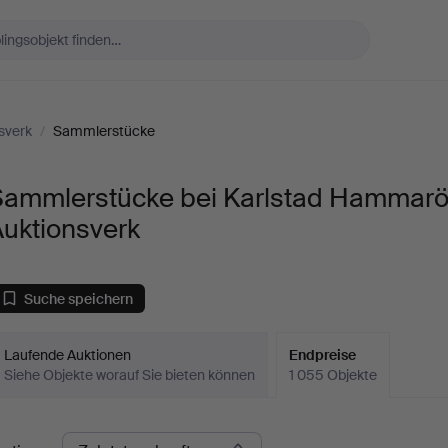
sverk
/
Sammlerstücke
Sammlerstücke bei Karlstad Hammar
Auktionsverk
Suche speichern
Laufende Auktionen
Endpreise
Siehe Objekte worauf Sie bieten können
1 055 Objekte
ndpreise