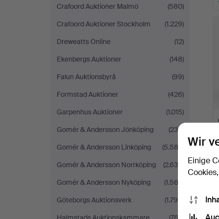
Crafoord Auktioner Malmö
(580)
Crafoord Auktioner Stockholm
(1.229)
Dreweatts Online
(12)
Ekenbergs Auktioner
(148)
Falun Auktionsbyrå
(99)
Formstad Auktioner
(426)
Garpenhus Auktioner
(1.015)
Gomér & Andersson Jönköping
(238)
Wir v
Gomér & Andersson Linköping
(5.582)
Einige C
Gomér & Andersson Norrköping
(2.634)
Cookies,
Gomér & Andersson Nyköping
(1.563)
Inh
Göteborgs Auktionsverk
(1.798)
Auc
Halmstads Auktionskammare
(762)