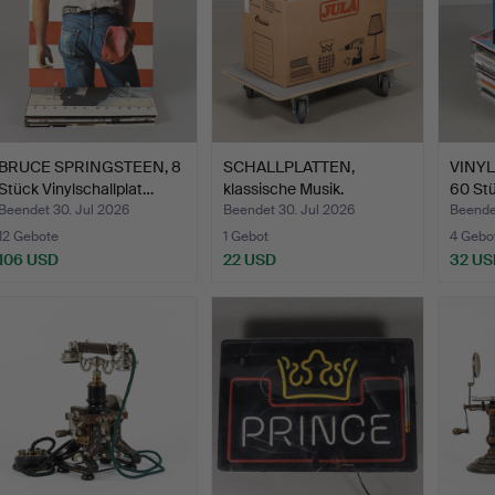
BRUCE SPRINGSTEEN, 8
SCHALLPLATTEN,
VINY
Stück Vinylschallplat…
klassische Musik.
60 Stü
Beendet 30. Jul 2026
Beendet 30. Jul 2026
Beende
12 Gebote
1 Gebot
4 Gebo
106 USD
22 USD
32 US