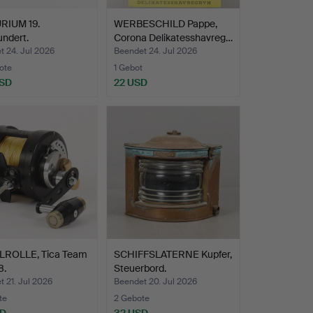
RIUM 19.
WERBESCHILD Pappe,
ndert.
Corona Delikatesshavreg…
t 24. Jul 2026
Beendet 24. Jul 2026
ote
1 Gebot
USD
22 USD
ROLLE, Tica Team
SCHIFFSLATERNE Kupfer,
8.
Steuerbord.
 21. Jul 2026
Beendet 20. Jul 2026
te
2 Gebote
SD
32 USD