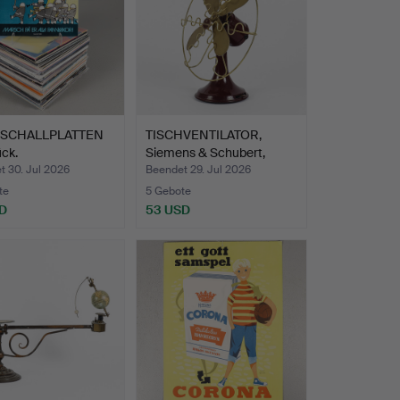
LSCHALLPLATTEN
TISCHVENTILATOR,
ck.
Siemens & Schubert,
1920e…
t 30. Jul 2026
Beendet 29. Jul 2026
te
5 Gebote
D
53 USD