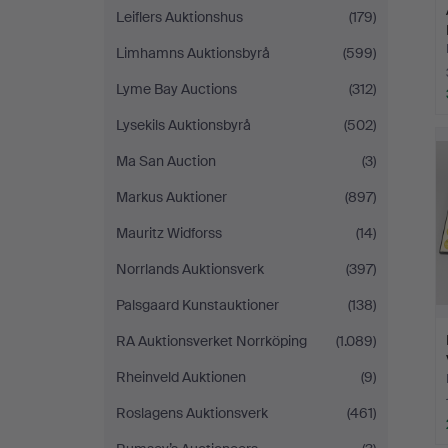
Leiflers Auktionshus
(179)
Limhamns Auktionsbyrå
(599)
Lyme Bay Auctions
(312)
Lysekils Auktionsbyrå
(502)
Ma San Auction
(3)
Markus Auktioner
(897)
Mauritz Widforss
(14)
Norrlands Auktionsverk
(397)
Palsgaard Kunstauktioner
(138)
RA Auktionsverket Norrköping
(1.089)
Rheinveld Auktionen
(9)
Roslagens Auktionsverk
(461)