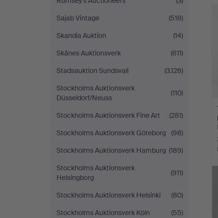
Rumsey’s Auctioneers
(3)
Sajab Vintage
(518)
Skandia Auktion
(14)
Skånes Auktionsverk
(611)
Stadsauktion Sundsvall
(3.128)
Stockholms Auktionsverk
(110)
Düsseldorf/Neuss
Stockholms Auktionsverk Fine Art
(281)
Stockholms Auktionsverk Göteborg
(98)
Stockholms Auktionsverk Hamburg
(189)
Stockholms Auktionsverk
(911)
Helsingborg
Stockholms Auktionsverk Helsinki
(80)
Stockholms Auktionsverk Köln
(55)