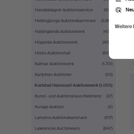
Neu
Handelslagret Auktionsservice
(901)
Helsingborgs Auktionskammare
(3.162)
Weitere 
Hälsinglands Auktionsverk
(437)
Höganäs Auktionsverk
(408)
Höörs Auktionshall
(600)
Kalmar Auktionsverk
(1.701)
Karljohan Auktioner
(50)
Karlstad Hammarö Auktionsverk
(1.055)
Kunst- und Auktionshaus Kleinhenz
(37)
Kurage Auktion
(5)
Laholms Auktionskammare
(917)
Lawrences Auctioneers
(847)