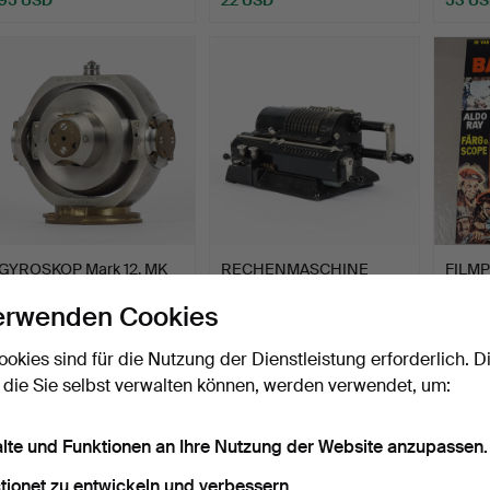
GYROSKOP Mark 12, MK
RECHENMASCHINE
FILMP
12-3 1940er Jahre, US…
Original Odhner.
erwenden Cookies
Beendet 18. Jul 2026
Beendet 17. Jul 2026
Beendet
11 Gebote
2 Gebote
3 Gebo
ookies sind für die Nutzung der Dienstleistung erforderlich. D
340 USD
27 USD
43 U
 die Sie selbst verwalten können, werden verwendet, um:
alte und Funktionen an Ihre Nutzung der Website anzupassen.
tionet zu entwickeln und verbessern.