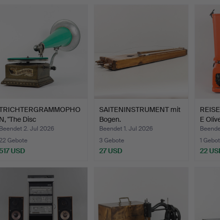
TRICHTERGRAMMOPHO
SAITENINSTRUMENT mit
REIS
N, "The Disc
Bogen.
E Olive
Graphophone"…
Beendet 2. Jul 2026
Beendet 1. Jul 2026
Beendet
22 Gebote
3 Gebote
1 Gebot
517 USD
27 USD
22 US