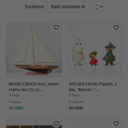
Laufende
Sortieren
Auktionen
MODELLBOOT. Holz, zweite
ATELIER FAUNI. Figuren, 3
Hälfte des 20. Ja…
Stk., "Mumin", "…
4 Tage
5 Tage
1 Gebot
2 Gebote
32 USD
117 USD