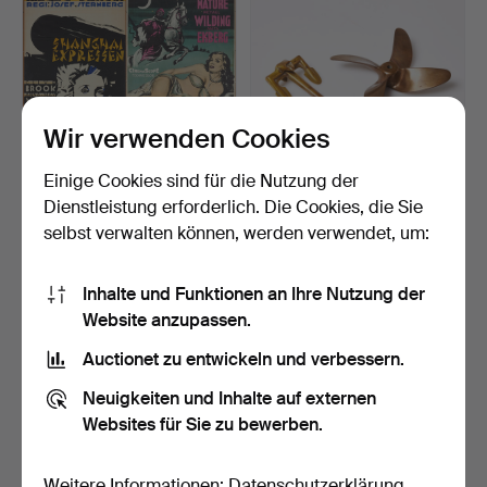
Wir verwenden Cookies
Einige Cookies sind für die Nutzung der
FILMPLAKATE, 2 Stk.,
ANKER und PROPELLER.
Dienstleistung erforderlich. Die Cookies, die Sie
"Zarak, der Rebell" u…
Miniatur aus Gussbron…
selbst verwalten können, werden verwendet, um:
5 Tage
6 Tage
1 Gebot
Schätzwert
32 USD
159 USD
Inhalte und Funktionen an Ihre Nutzung der
Website anzupassen.
Auctionet zu entwickeln und verbessern.
Neuigkeiten und Inhalte auf externen
Websites für Sie zu bewerben.
Weitere Informationen:
Datenschutzerklärung