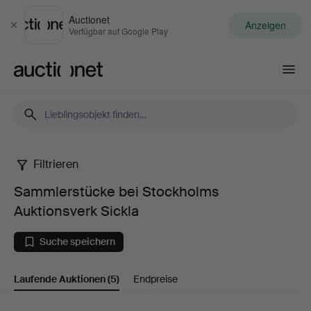
Auctionet
Anzeigen
Schließen
Verfügbar auf Google Play
Auctionet.com
Filtrieren
Sammlerstücke
Sammlerstücke bei Stockholms
bei
Auktionsverk Sickla
Stockholms
Suche speichern
Auktionsverk
Laufende Auktionen
(5)
Endpreise
Sickla