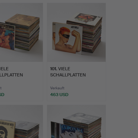
IELE
101
.
VIELE
LLPLATTEN
SCHALLPLATTEN
SCHTER KÜNSTLER
GEMISCHTER KÜNSTLER
(1…
t
Verkauft
SD
463 USD