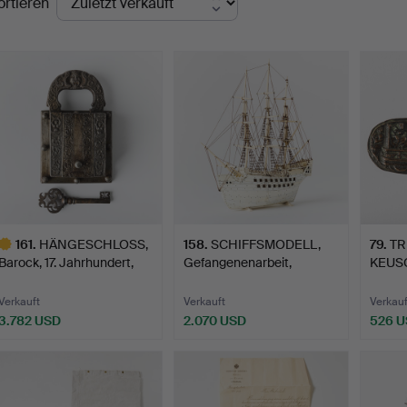
ortieren
161
.
HÄNGESCHLOSS,
158
.
SCHIFFSMODELL,
79
.
TR
Barock, 17. Jahrhundert,
Gefangenenarbeit,
KEUS
Sta…
wahrschei…
Renai
Verkauft
Verkauft
Verkauf
3.782 USD
2.070 USD
526 
usgewähltes
bjekt