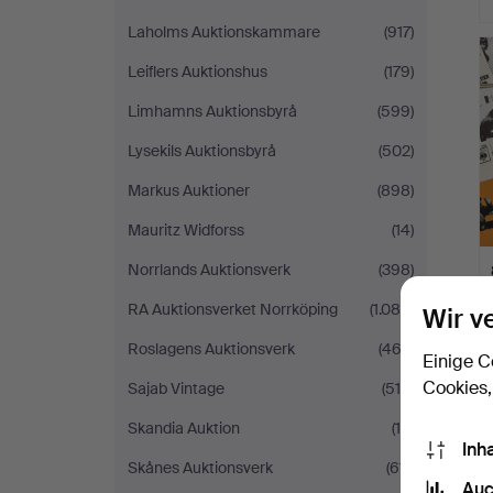
Laholms Auktionskammare
(917)
Leiflers Auktionshus
(179)
Limhamns Auktionsbyrå
(599)
Lysekils Auktionsbyrå
(502)
Markus Auktioner
(898)
Mauritz Widforss
(14)
Norrlands Auktionsverk
(398)
RA Auktionsverket Norrköping
(1.089)
Wir v
Roslagens Auktionsverk
(462)
Einige C
Cookies,
Sajab Vintage
(518)
Skandia Auktion
(15)
Inh
Skånes Auktionsverk
(611)
Auc