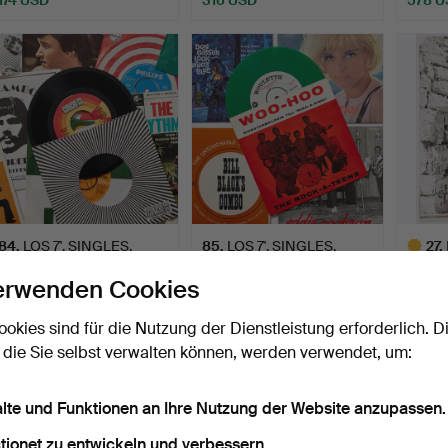
84
.
LOS 7', SINGLES,
85
.
LOS 7', SINGLES,
27
.
VERSCHIEDENE
VERSCHIEDENE
signie
erwenden Cookies
KÜNSTLER (17…
KÜNSTLER (15…
W…
Verkauft
Verkauft
Verkauf
ookies sind für die Nutzung der Dienstleistung erforderlich. D
106 USD
106 USD
106 U
 die Sie selbst verwalten können, werden verwendet, um:
Ausgewä
Objekt
alte und Funktionen an Ihre Nutzung der Website anzupassen.
tionet zu entwickeln und verbessern.