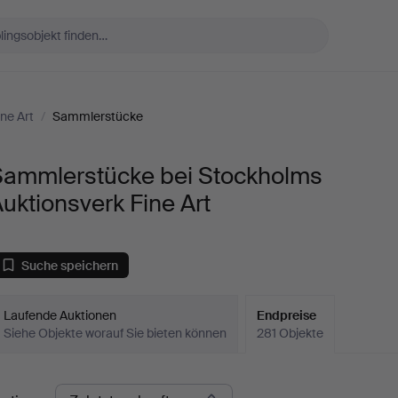
ne Art
/
Sammlerstücke
Sammlerstücke bei Stockholms
uktionsverk Fine Art
Suche speichern
Laufende Auktionen
Endpreise
Siehe Objekte worauf Sie bieten können
281 Objekte
ndpreise