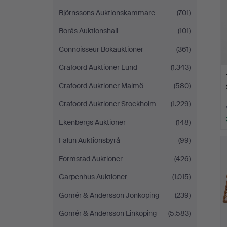
Björnssons Auktionskammare
(701)
Borås Auktionshall
(101)
Connoisseur Bokauktioner
(361)
Crafoord Auktioner Lund
(1.343)
Crafoord Auktioner Malmö
(580)
Crafoord Auktioner Stockholm
(1.229)
Ekenbergs Auktioner
(148)
Falun Auktionsbyrå
(99)
Formstad Auktioner
(426)
Garpenhus Auktioner
(1.015)
Gomér & Andersson Jönköping
(239)
Gomér & Andersson Linköping
(5.583)