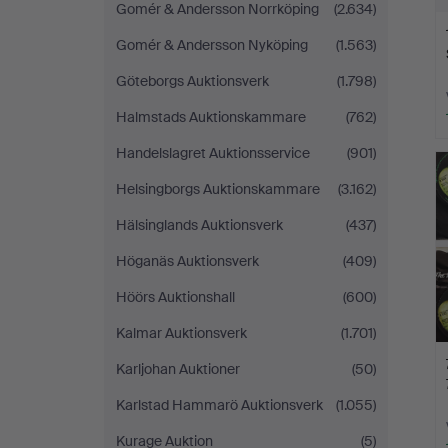
Gomér & Andersson Norrköping
(2.634)
Gomér & Andersson Nyköping
(1.563)
Göteborgs Auktionsverk
(1.798)
Halmstads Auktionskammare
(762)
Handelslagret Auktionsservice
(901)
Helsingborgs Auktionskammare
(3.162)
Hälsinglands Auktionsverk
(437)
Höganäs Auktionsverk
(409)
Höörs Auktionshall
(600)
Kalmar Auktionsverk
(1.701)
Karljohan Auktioner
(50)
Karlstad Hammarö Auktionsverk
(1.055)
Kurage Auktion
(5)