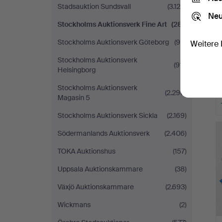
Stadsauktion Sundsvall
(3.129)
Neu
Stockholms Auktionsverk Fine Art
(281)
Stockholms Auktionsverk Göteborg
(98)
Weitere 
Stockholms Auktionsverk
(911)
Helsingborg
Stockholms Auktionsverk
(2.298)
Magasin 5
Stockholms Auktionsverk Sickla
(2.169)
Södermanlands Auktionsverk
(2.406)
TOKA Auktionshus
(157)
Uppsala Auktionskammare
(38)
Växjö Auktionskammare
(2.693)
Wickmans
(2)