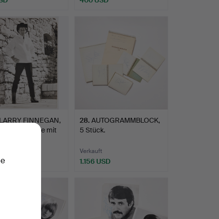
LARRY FINNEGAN,
28
.
AUTOGRAMMBLOCK,
rte Werbekarte mit
5 Stück.
t
Verkauft
ie
SD
1.156 USD
hltes