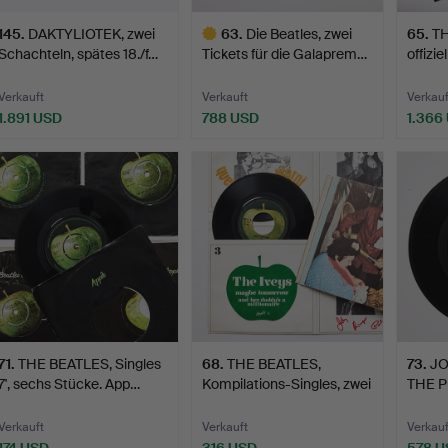
145
.
DAKTYLIOTEK, zwei
63
.
Die Beatles, zwei
65
.
TH
Schachteln, spätes 18./f…
Tickets für die Galaprem…
offizi
Verkauft
Verkauft
Verkauf
1.891 USD
788 USD
1.366
Ausgewähltes
Objekt
71
.
THE BEATLES, Singles
68
.
THE BEATLES,
73
.
JO
7', sechs Stücke. App…
Kompilations-Singles, zwei
THE P
St…
„Insta
Verkauft
Verkauft
Verkauf
174 USD
316 USD
578 U