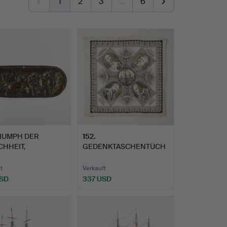
1
2
3
…
6
IUMPH DER
152
.
CHHEIT,
GEDENKTASCHENTÜCH
ssance-Gedenk…
ER FÜR DIE VEGA-
EXPEDITIO…
t
Verkauft
USD
337 USD