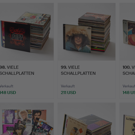
98
.
VIELE
99
.
VIELE
100
.
V
SCHALLPLATTEN
SCHALLPLATTEN
SCHA
GEMISCHTER KÜNSTLER
GEMISCHTER KÜNSTLER
GEMI
(1…
(1…
(1…
Verkauft
Verkauft
Verkauf
148 USD
211 USD
148 U