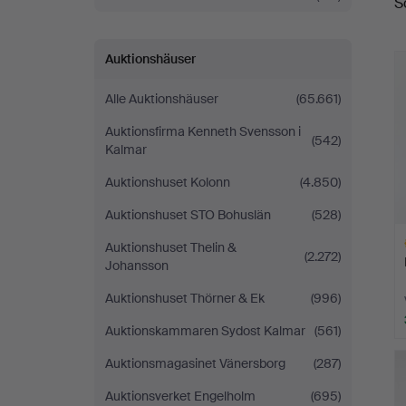
S
Auktionshäuser
Alle Auktionshäuser
(65.661)
Auktionsfirma Kenneth Svensson i
(542)
Kalmar
Auktionshuset Kolonn
(4.850)
Auktionshuset STO Bohuslän
(528)
Auktionshuset Thelin &
(2.272)
Johansson
Auktionshuset Thörner & Ek
(996)
Auktionskammaren Sydost Kalmar
(561)
A
Auktionsmagasinet Vänersborg
(287)
O
Auktionsverket Engelholm
(695)