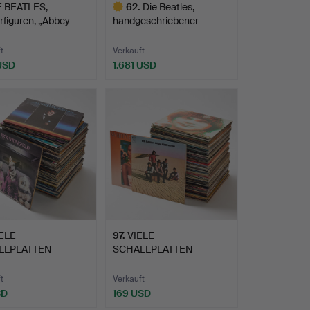
E BEATLES,
62
.
Die Beatles,
figuren, „Abbey
handgeschriebener
8t…
Zeitplan vo…
t
Verkauft
 USD
1.681 USD
Ausgewähltes
Objekt
ELE
97
.
VIELE
LLPLATTEN
SCHALLPLATTEN
SCHTER KÜNSTLER
GEMISCHTER KÜNSTLER
(1…
t
Verkauft
SD
169 USD