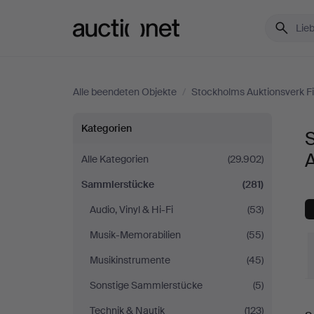
Auctionet.com
Alle beendeten Objekte
/
Stockholms Auktionsverk Fi
Sammlerstücke
Kategorien
bei
A
Alle Kategorien
(29.902)
Sammlerstücke
(281)
Stockholms
Audio, Vinyl & Hi-Fi
(53)
Auktionsverk
Musik-Memorabilien
(55)
Fine
Musikinstrumente
(45)
Sonstige Sammlerstücke
(5)
Art
E
Technik & Nautik
(123)