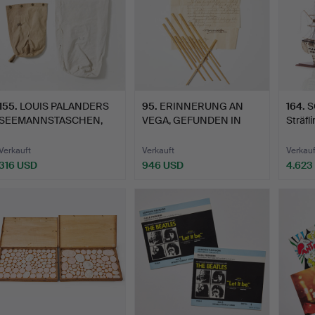
155
.
LOUIS PALANDERS
95
.
ERINNERUNG AN
164
.
S
SEEMANNSTASCHEN,
VEGA, GEFUNDEN IN
Sträfli
ZWEITEILI…
SIBIRIEN V…
wahrs
Verkauft
Verkauft
Verkauf
316 USD
946 USD
4.623