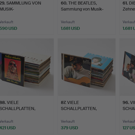
29
.
SAMMLUNG VON
60
.
THE BEATLES,
61
.
DI
MUSIK-
Sammlung von Musik-
Zehner
ERINNERUNGSSTÜCKE
Erinnerung…
Road 
N, von…
Verkauft
Verkauft
Verkauf
590 USD
1.681 USD
1.681
88
.
VIELE
87
.
VIELE
96
.
VI
SCHALLPLATTEN,
SCHALLPLATTEN,
SCHA
MÄNNLICHE KÜNSTLER
MÄNNLICHE KÜNSTLER
GEMI
(6…
(6…
(1…
Verkauft
Verkauft
Verkauf
421 USD
379 USD
127 U