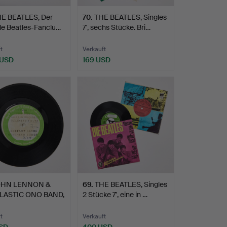
E BEATLES, Der
70
.
THE BEATLES, Singles
elle Beatles-Fanclu…
7', sechs Stücke. Bri…
t
Verkauft
 USD
169 USD
HN LENNON &
69
.
THE BEATLES, Singles
LASTIC ONO BAND,
2 Stücke 7', eine in …
…
t
Verkauft
SD
400 USD