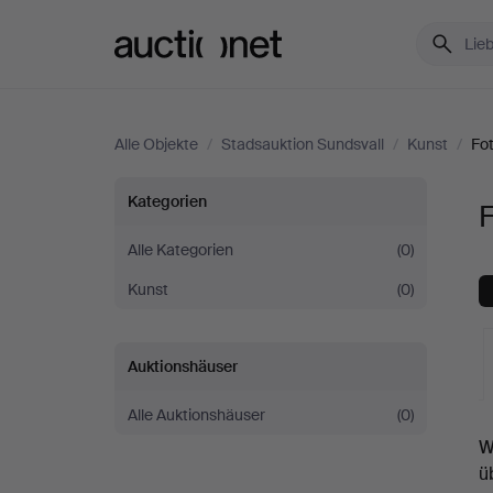
Auctionet.com
Alle Objekte
/
Stadsauktion Sundsvall
/
Kunst
/
Fot
Fotografie
Kategorien
F
bei
Alle Kategorien
(0)
Kunst
(0)
Stadsauktion
Sundsvall
Auktionshäuser
Alle Auktionshäuser
(0)
L
W
A
ü