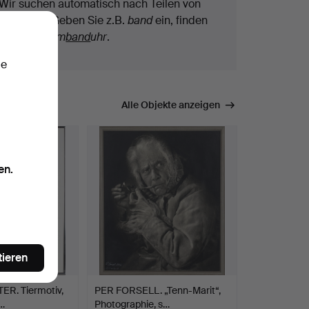
Wir suchen automatisch nach Teilen von
Begriffen. Geben Sie z.B.
band
ein, finden
wir auch
Arm
band
uhr
.
ie
mmen.
Alle Objekte anzeigen
en.
tieren
R. Tiermotiv,
PER FORSELL. „Tenn-Marit“,
g…
Photographie, s…