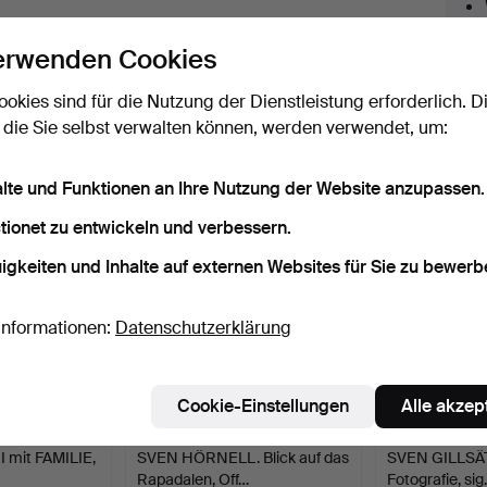
licken Sie oben auf
“Suche speichern”
, um eine
ail zu erhalten, sobald dieses Objekt
erwenden Cookies
ereingekommen ist.
ookies sind für die Nutzung der Dienstleistung erforderlich. D
 die Sie selbst verwalten können, werden verwendet, um:
 Archiv, die mit Ihrer Suche übereinsti
alte und Funktionen an Ihre Nutzung der Website anzupassen.
tionet zu entwickeln und verbessern.
igkeiten und Inhalte auf externen Websites für Sie zu bewerb
Informationen:
Datenschutzerklärung
Cookie-Einstellungen
Alle akzep
 mit FAMILIE,
SVEN HÖRNELL. Blick auf das
SVEN GILLSÄTE
Rapadalen, Off…
Fotografie, si