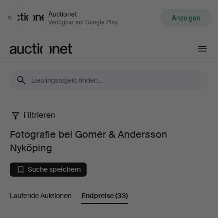
Auctionet
Anzeigen
Schließen
Verfügbar auf Google Play
Auctionet.com
Filtrieren
Fotografie
Fotografie bei Gomér & Andersson
bei
Nyköping
Gomér
Suche speichern
&
Laufende Auktionen
Endpreise
(33)
Andersson