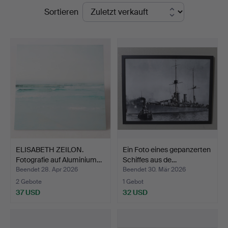
Endpreise
Sortieren
Nyköping
ELISABETH ZEILON.
Ein Foto eines gepanzerten
Fotografie auf Aluminium…
Schiffes aus de…
Beendet 28. Apr 2026
Beendet 30. Mär 2026
2 Gebote
1 Gebot
37 USD
32 USD