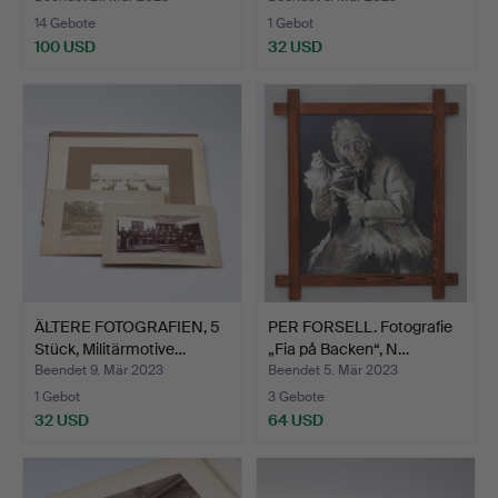
14 Gebote
1 Gebot
100 USD
32 USD
ÄLTERE FOTOGRAFIEN, 5
PER FORSELL. Fotografie
Stück, Militärmotive…
„Fia på Backen“, N…
Beendet 9. Mär 2023
Beendet 5. Mär 2023
1 Gebot
3 Gebote
32 USD
64 USD