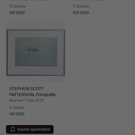
13 Gebote
17 Gebote
119 USD
421 USD
STEPHEN SCOTT
PATTERSON. Fotografie,
signi…
Beendet 7. Sep 2022
4 Gebote
48 USD
Suche speichern