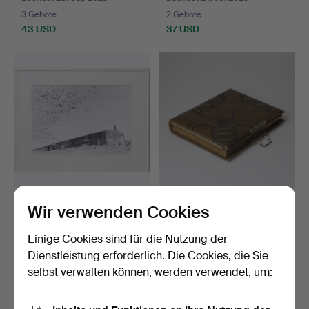
3 Gebote
2 Gebote
43 USD
37 USD
OIDENTIFIERAD
FOTOALBUM, mit u.a.
Wir verwenden Cookies
KONSTNÄR. Foto „ha de
Porträtfotos, frühes 2…
laaste…
Beendet 20. Jun 2023
Beendet 23. Mai 2023
Einige Cookies sind für die Nutzung der
1 Gebot
7 Gebote
Dienstleistung erforderlich. Die Cookies, die Sie
32 USD
65 USD
selbst verwalten können, werden verwendet, um: