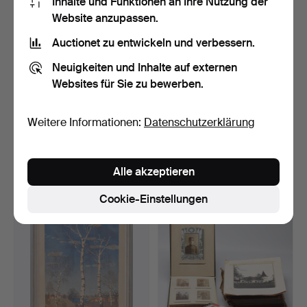
Inhalte und Funktionen an Ihre Nutzung der
Website anzupassen.
Auctionet zu entwickeln und verbessern.
Neuigkeiten und Inhalte auf externen
Websites für Sie zu bewerben.
Weitere Informationen:
Datenschutzerklärung
SEBASTIAN SVANBORG.
FOTOGRAFIEN, ca. 25,
Photographie, Öster Ma…
Papier & Spiegelglas,…
Beendet 21. Mai 2023
Beendet 30. Apr 2023
1 Gebot
3 Gebote
Alle akzeptieren
32 USD
53 USD
Cookie-Einstellungen