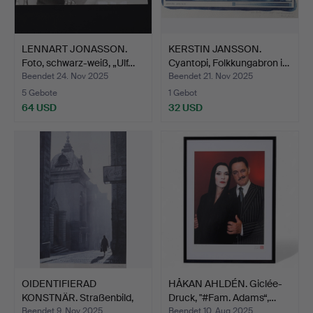
LENNART JONASSON.
KERSTIN JANSSON.
Foto, schwarz-weiß, „Ulf…
Cyantopi, Folkkungabron i…
Beendet 24. Nov 2025
Beendet 21. Nov 2025
5 Gebote
1 Gebot
64 USD
32 USD
OIDENTIFIERAD
HÅKAN AHLDÉN. Giclée-
KONSTNÄR. Straßenbild,
Druck, "#Fam. Adams“,…
Photo…
Beendet 9. Nov 2025
Beendet 10. Aug 2025