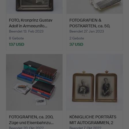
FOTO, Kronprinz Gustav
FOTOGRAFIEN &
Adolf in Armeeunifo…
POSTKARTEN, ca. 50,
erste Hä…
Beendet 13. Feb 2023
Beendet 27. Jan 2023
8 Gebote
2 Gebote
137 USD
37 USD
FOTOGRAFIEN, ca. 200,
KÖNIGLICHE PORTRÄTS
Züge und Eisenbahnzu…
MIT AUTOGRAMMEN, 2
Stü…
Beendet 20. Okt 2022
Beendet 7. Okt 2022