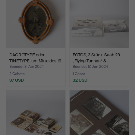
DAGROTYPE oder
FOTOS, 3 Stück, Saab 29
TINETYPE, um Mitte des 19.
„Flying Tunnan“ & …
…
Beendet 3. Apr 2024
Beendet 17. Jan 2024
2 Gebote
1 Gebot
37 USD
32 USD