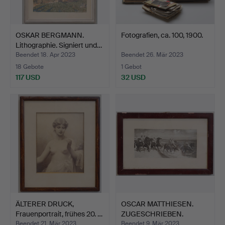
OSKAR BERGMANN.
Fotografien, ca. 100, 1900.
Lithographie. Signiert und…
Beendet 18. Apr 2023
Beendet 26. Mär 2023
18 Gebote
1 Gebot
117 USD
32 USD
ÄLTERER DRUCK,
OSCAR MATTHIESEN.
Frauenportrait, frühes 20. …
ZUGESCHRIEBEN.
"Schwedis…
Beendet 21. Mär 2023
Beendet 9. Mär 2023