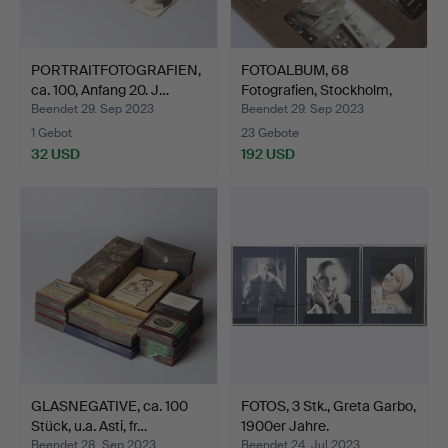
PORTRAITFOTOGRAFIEN,
FOTOALBUM, 68
ca. 100, Anfang 20. J…
Fotografien, Stockholm,
Jahr…
Beendet 29. Sep 2023
Beendet 29. Sep 2023
1 Gebot
23 Gebote
32 USD
192 USD
GLASNEGATIVE, ca. 100
FOTOS, 3 Stk., Greta Garbo,
Stück, u.a. Asti, fr…
1900er Jahre.
Beendet 28. Sep 2023
Beendet 24. Jul 2023