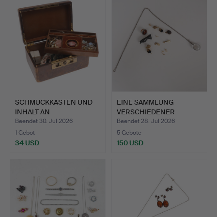
SCHMUCKKASTEN UND
EINE SAMMLUNG
INHALT AN
VERSCHIEDENER
MODESCHMUCK.
SCHMUCKSTÜCKE …
Beendet 30. Jul 2026
Beendet 28. Jul 2026
1 Gebot
5 Gebote
34 USD
150 USD