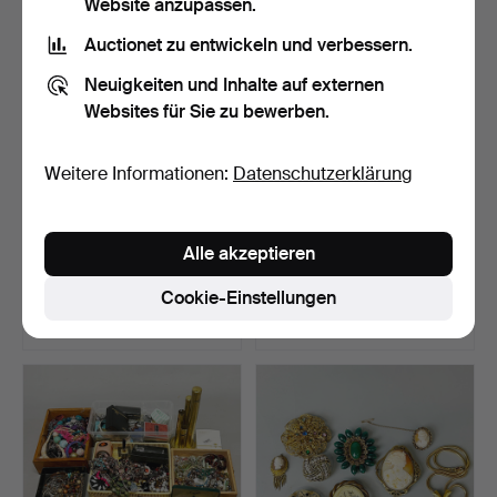
Website anzupassen.
Auctionet zu entwickeln und verbessern.
Neuigkeiten und Inhalte auf externen
Websites für Sie zu bewerben.
Weitere Informationen:
Datenschutzerklärung
443
.
MODESCHMUCK-
442
.
MODESCHMUCK.
Alle akzeptieren
KONVOLUT.
Cookie-Einstellungen
Verkauft
Verkauft
54 USD
48 USD