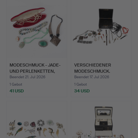
MODESCHMUCK - JADE-
VERSCHIEDENER
UND PERLENKETTEN,
MODESCHMUCK.
ZWEI…
Beendet 21. Jul 2026
Beendet 17. Jul 2026
1 Gebot
1 Gebot
41 USD
34 USD