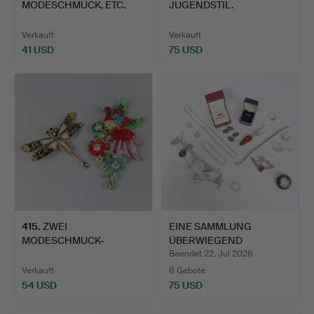
MODESCHMUCK, ETC.
JUGENDSTIL.
Verkauft
Verkauft
41 USD
75 USD
415
.
ZWEI
EINE SAMMLUNG
MODESCHMUCK-
ÜBERWIEGEND
BROSCHEN.
SILBERSCHMUCK (M…
Beendet 22. Jul 2026
Verkauft
8 Gebote
54 USD
75 USD