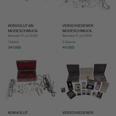
KONVOLUT AN
VERSCHIEDENER
MODESCHMUCK-
MODESCHMUCK.
BROSCHEN.
Beendet 17. Jul 2026
Beendet 17. Jul 2026
1 Gebot
3 Gebote
34 USD
41 USD
KONVOLUT
VERSCHIEDENER