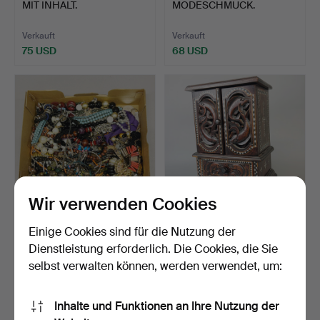
MIT INHALT.
MODESCHMUCK.
Verkauft
Verkauft
75 USD
68 USD
Wir verwenden Cookies
441
.
SCHMUCKDOSE MIT
447
.
SCHMUCKKASTEN
Einige Cookies sind für die Nutzung der
MODESCHMUCK.
MIT MODESCHMUCK.
Dienstleistung erforderlich. Die Cookies, die Sie
selbst verwalten können, werden verwendet, um:
Verkauft
Verkauft
41 USD
88 USD
Inhalte und Funktionen an Ihre Nutzung der