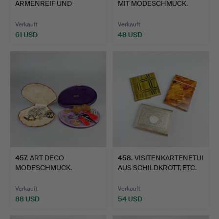
ARMENREIF UND
MIT MODESCHMUCK.
WEITERE OBJE…
Verkauft
Verkauft
61 USD
48 USD
457
.
ART DECO
458
.
VISITENKARTENETUI
MODESCHMUCK.
AUS SCHILDKROTT, ETC.
Verkauft
Verkauft
88 USD
54 USD