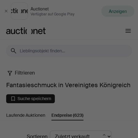
Auctionet
Anzeigen
Schließen
Verfügbar auf Google Play
Auctionet.com
Filtrieren
Fantasieschmuck
Fantasieschmuck in Vereinigtes Königreich
in
Suche speichern
Vereinigtes
Laufende Auktionen
Endpreise
(623)
Königreich
Endpreise
Sortieren