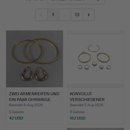
1
…
13
ZWEI ARMENREIFEN UND
KONVOLUT
EIN PAAR OHRRINGE.
VERSCHIEDENER
SCHMUCKSTÜCKE.
Beendet 9. Aug 2026
Beendet 7. Aug 2026
5 Gebote
3 Gebote
42 USD
162 USD