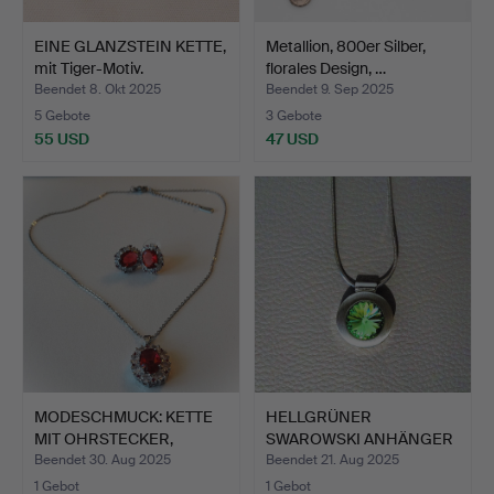
EINE GLANZSTEIN KETTE,
Metallion, 800er Silber,
mit Tiger-Motiv.
florales Design, …
Beendet 8. Okt 2025
Beendet 9. Sep 2025
5 Gebote
3 Gebote
55 USD
47 USD
MODESCHMUCK: KETTE
HELLGRÜNER
MIT OHRSTECKER,
SWAROWSKI ANHÄNGER
Glanzst…
an Halskette.
Beendet 30. Aug 2025
Beendet 21. Aug 2025
1 Gebot
1 Gebot