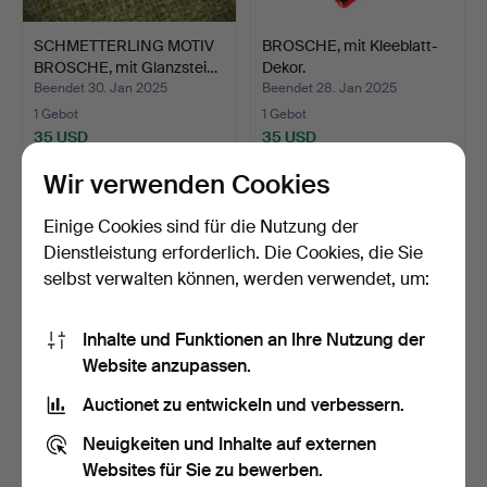
SCHMETTERLING MOTIV
BROSCHE, mit Kleeblatt-
BROSCHE, mit Glanzstei…
Dekor.
Beendet 30. Jan 2025
Beendet 28. Jan 2025
1 Gebot
1 Gebot
35 USD
35 USD
Wir verwenden Cookies
Einige Cookies sind für die Nutzung der
Dienstleistung erforderlich. Die Cookies, die Sie
selbst verwalten können, werden verwendet, um:
Inhalte und Funktionen an Ihre Nutzung der
Website anzupassen.
Auctionet zu entwickeln und verbessern.
- Vintage-"CHRISTMAS"-
- Vintage-
BROSCHE -
FÄCHERBROSCHE -
Neuigkeiten und Inhalte auf externen
SCHLITTSCH…
SWAROVSKI, Metal…
Beendet 11. Jan 2025
Beendet 11. Jan 2025
Websites für Sie zu bewerben.
1 Gebot
1 Gebot