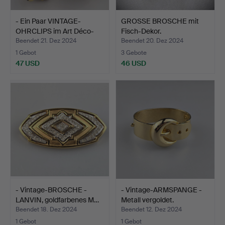
- Ein Paar VINTAGE-
GROSSE BROSCHE mit
OHRCLIPS im Art Déco-
Fisch-Dekor.
St…
Beendet 21. Dez 2024
Beendet 20. Dez 2024
1 Gebot
3 Gebote
47 USD
46 USD
- Vintage-BROSCHE -
- Vintage-ARMSPANGE -
LANVIN, goldfarbenes M…
Metall vergoldet.
Beendet 18. Dez 2024
Beendet 12. Dez 2024
1 Gebot
1 Gebot