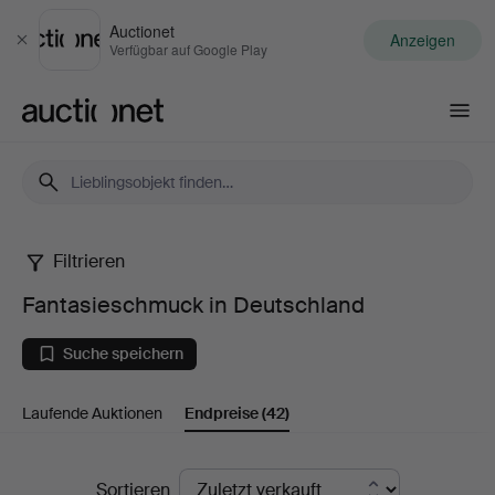
Auctionet
Anzeigen
Schließen
Verfügbar auf Google Play
Auctionet.com
Filtrieren
Fantasieschmuck
Fantasieschmuck in Deutschland
in
Suche speichern
Deutschland
Laufende Auktionen
Endpreise
(42)
Endpreise
Sortieren