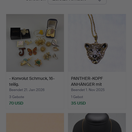
- Konvolut Schmuck, 16-
PANTHER-KOPF
teilig.
ANHÄNGER mit
Glassteinen an l…
Beendet 21. Jan 2026
Beendet 1. Nov 2025
3 Gebote
1 Gebot
70 USD
35 USD