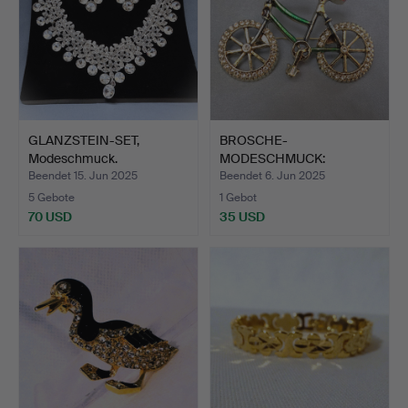
GLANZSTEIN-SET,
BROSCHE-
Modeschmuck.
MODESCHMUCK:
FAHRRAD MOTIV.
Beendet 15. Jun 2025
Beendet 6. Jun 2025
5 Gebote
1 Gebot
70 USD
35 USD