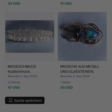
35 USD
41 USD
MODESCHMUCK
BROSCHE AUS METALL
Kopfschmuck.
UND GLASSTEINEN,
Käfer-…
Beendet 2. Sep 2024
Beendet 2. Sep 2024
2 Gebote
1 Gebot
47 USD
35 USD
Suche speichern