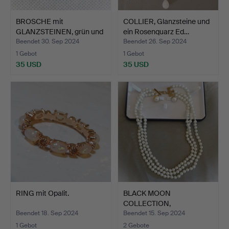
BROSCHE mit
COLLIER, Glanzsteine und
GLANZSTEINEN, grün und
ein Rosenquarz Ed…
weiss.
Beendet 30. Sep 2024
Beendet 26. Sep 2024
1 Gebot
1 Gebot
35 USD
35 USD
RING mit Opalit.
BLACK MOON
COLLECTION,
PERLENDEKOR-
Beendet 18. Sep 2024
Beendet 15. Sep 2024
COLLIER…
1 Gebot
2 Gebote