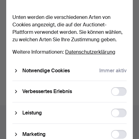
Back
Unten werden die verschiedenen Arten von
Cookies angezeigt, die auf der Auctionet-
Plattform verwendet werden. Sie können wählen,
zu welchen Arten Sie Ihre Zustimmung geben.
BJÖRN WECKSTRÖM. EIN
Weitere Informationen:
Datenschutzerklärung
ANHÄNGER,
Lapinvuokko…
Beendet 17. Mai 2024
22 Gebote
Notwendige Cookies
Immer aktiv
254 USD
Suche speichern
Function
Verbessertes Erlebnis
storage
Statistic
Leistung
Auktionsarchiv
storage
Sie suchen in unserem Archiv der beendeten
Ad
Marketing
Auktionen.