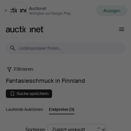
Auctionet
Anzeigen
Schließen
Verfügbar auf Google Play
Auctionet.com
Filtrieren
Fantasieschmuck
Fantasieschmuck in Finnland
in
Suche speichern
Finnland
Laufende Auktionen
Endpreise
(3)
Endpreise
Sortieren