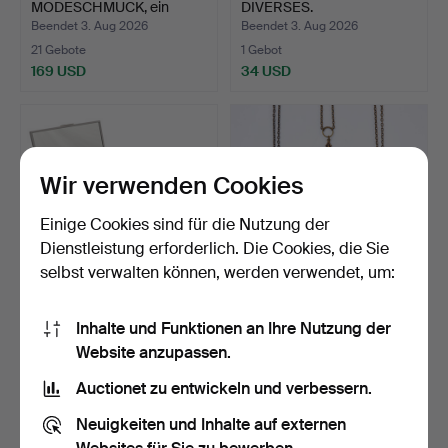
MODESCHMUCK, ein
DIVERSES.
Posten u.a. Sil…
Beendet 3. Aug 2026
Beendet 3. Aug 2026
21 Gebote
1 Gebot
169 USD
34 USD
Wir verwenden Cookies
Einige Cookies sind für die Nutzung der
Dienstleistung erforderlich. Die Cookies, die Sie
selbst verwalten können, werden verwendet, um:
KONVOLUT
ANHÄNGER und
Inhalte und Funktionen an Ihre Nutzung der
MODESCHMUCK.
ARMBREIF. 4 Teile, Bronze,
Website anzupassen.
Ac…
Beendet 3. Aug 2026
Beendet 1. Aug 2026
1 Gebot
26 Gebote
Auctionet zu entwickeln und verbessern.
34 USD
237 USD
Neuigkeiten und Inhalte auf externen