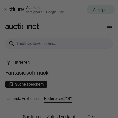
Auctionet
Anzeigen
Schließen
Verfügbar auf Google Play
Auctionet.com
Filtrieren
Fantasieschmuck
Fantasieschmuck
Suche speichern
Laufende Auktionen
Endpreise
(2 131)
Endpreise
Sortieren