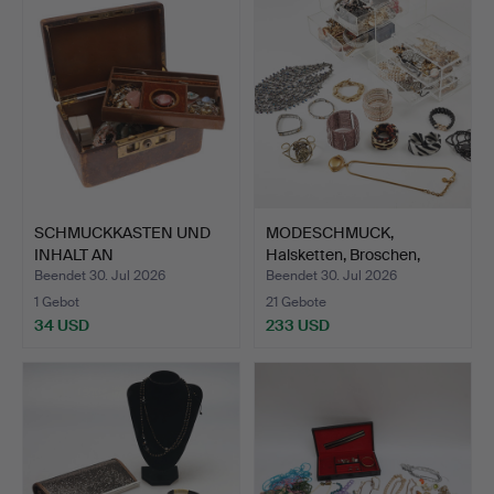
SCHMUCKKASTEN UND
MODESCHMUCK,
INHALT AN
Halsketten, Broschen,
MODESCHMUCK.
Armbänd…
Beendet 30. Jul 2026
Beendet 30. Jul 2026
1 Gebot
21 Gebote
34 USD
233 USD