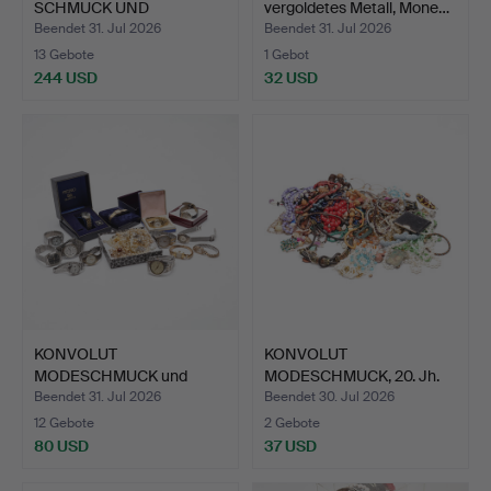
SCHMUCK UND
vergoldetes Metall, Mone…
MODESCHMUCK.
Beendet 31. Jul 2026
Beendet 31. Jul 2026
13 Gebote
1 Gebot
244 USD
32 USD
KONVOLUT
KONVOLUT
MODESCHMUCK und
MODESCHMUCK, 20. Jh.
ARMBANDUHREN, u.a…
Beendet 31. Jul 2026
Beendet 30. Jul 2026
12 Gebote
2 Gebote
80 USD
37 USD