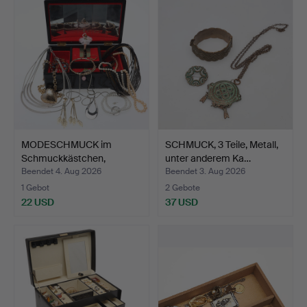
MODESCHMUCK im
SCHMUCK, 3 Teile, Metall,
Schmuckkästchen,
unter anderem Ka…
Konvolut.
Beendet 4. Aug 2026
Beendet 3. Aug 2026
1 Gebot
2 Gebote
22 USD
37 USD