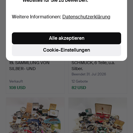
Websites für Sie zu bewerben.
Weitere Informationen:
Datenschutzerklärung
Alle akzeptieren
Cookie-Einstellungen
19
.
SAMMLUNG VON
SCHMUCK, 6 Teile, u.a.
SILBER- UND
Silber.
MODESCHMUCK.
Beendet 31. Jul 2026
Verkauft
12 Gebote
108 USD
82 USD