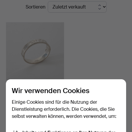
Endpreise
Sortieren
ARMREIF AUS
Wir verwenden Cookies
STERLINGSILBER, S.L.D.,
Birmin…
Beendet 17. Nov 2025
Einige Cookies sind für die Nutzung der
7 Gebote
Dienstleistung erforderlich. Die Cookies, die Sie
106 USD
selbst verwalten können, werden verwendet, um:
Suche speichern