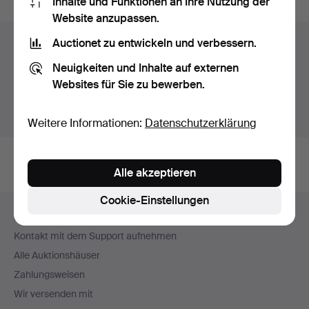
Inhalte und Funktionen an Ihre Nutzung der
Website anzupassen.
Auctionet zu entwickeln und verbessern.
Auktionsarchiv
Neuigkeiten und Inhalte auf externen
Sie suchen in unserem Archiv der beendeten
Websites für Sie zu bewerben.
Auktionen.
Stattdessen laufende Auktionen anzeigen.
Weitere Informationen:
Datenschutzerklärung
Alle akzeptieren
Cookie-Einstellungen
Fußzeilen-
Hilfe und Kontakt
Navigation
Kontakt mit dem Support aufnehmen
Alle Auktionshäuser
Zahlungsweisen
Wir versenden mit