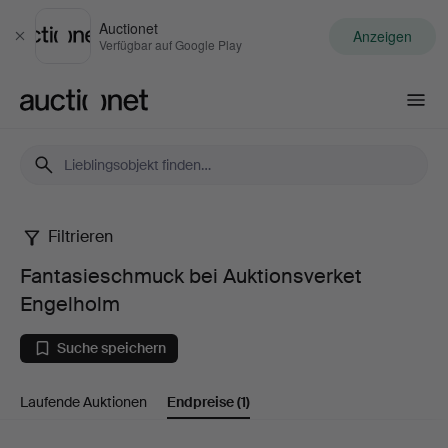
Auctionet
Anzeigen
Schließen
Verfügbar auf Google Play
Auctionet.com
Filtrieren
Fantasieschmuck
Fantasieschmuck bei Auktionsverket
bei
Engelholm
Auktionsverket
Suche speichern
Engelholm
Laufende Auktionen
Endpreise
(1)