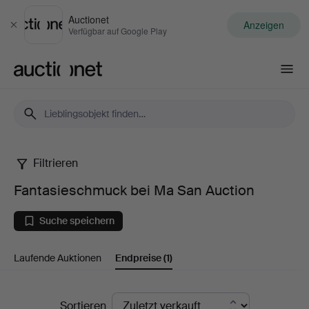
Auctionet
Anzeigen
Schließen
Verfügbar auf Google Play
Auctionet.com
Filtrieren
Fantasieschmuck
Fantasieschmuck bei Ma San Auction
bei
Suche speichern
Ma
Laufende Auktionen
Endpreise
(1)
San
Auction
Endpreise
Sortieren