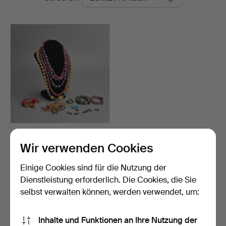
KONVOLUT AUS
HALSKETTEN,
Wir verwenden Cookies
ARMBÄNDERN, OHRRI…
Beendet 30. Apr 2026
1 Gebot
Einige Cookies sind für die Nutzung der
34 USD
Dienstleistung erforderlich. Die Cookies, die Sie
selbst verwalten können, werden verwendet, um:
Suche speichern
Inhalte und Funktionen an Ihre Nutzung der