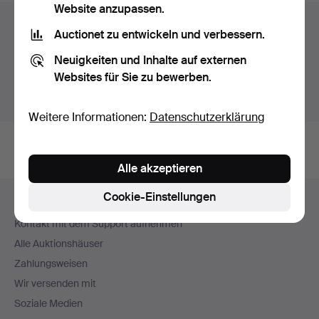
Website anzupassen.
Auktionsarchiv
Auctionet zu entwickeln und verbessern.
Sie suchen in unserem Archiv der beendeten
Neuigkeiten und Inhalte auf externen
Auktionen.
Websites für Sie zu bewerben.
Stattdessen laufende Auktionen anzeigen.
Weitere Informationen:
Datenschutzerklärung
Alle akzeptieren
Fußzeilen-
Cookie-Einstellungen
Hilfe und Kontakt
Navigation
Kontakt mit dem Support aufnehmen
Alle Auktionshäuser
Zahlungsweisen
Wir versenden mit
Soziale Medien