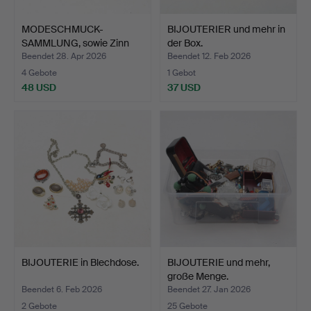
MODESCHMUCK-
BIJOUTERIER und mehr in
SAMMLUNG, sowie Zinn
der Box.
und mehr.
Beendet 28. Apr 2026
Beendet 12. Feb 2026
4 Gebote
1 Gebot
48 USD
37 USD
BIJOUTERIE in Blechdose.
BIJOUTERIE und mehr,
große Menge.
Beendet 6. Feb 2026
Beendet 27. Jan 2026
2 Gebote
25 Gebote