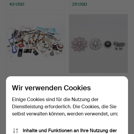
43 USD
211 USD
SCHMUCK und mehr.
SCHMUCK, 4 Stück.
Wir verwenden Cookies
Beendet 30. Dez 2025
Beendet 2. Nov 2025
24 Gebote
1 Gebot
Einige Cookies sind für die Nutzung der
175 USD
37 USD
Dienstleistung erforderlich. Die Cookies, die Sie
selbst verwalten können, werden verwendet, um:
Inhalte und Funktionen an Ihre Nutzung der