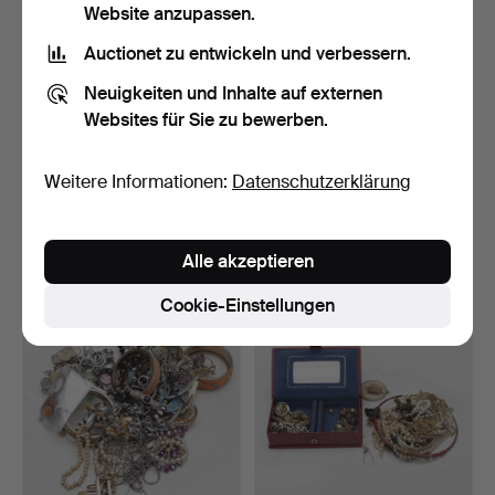
Website anzupassen.
Auctionet zu entwickeln und verbessern.
Neuigkeiten und Inhalte auf externen
Websites für Sie zu bewerben.
SCHMUCKSTÜCK/SCHMU
BIJOUTERIE UND
Weitere Informationen:
Datenschutzerklärung
CK, im Etui.
GLASFIGUREN aus der
Zeit de…
Beendet 1. Sep 2025
Beendet 22. Aug 2025
1 Gebot
6 Gebote
Alle akzeptieren
37 USD
85 USD
Cookie-Einstellungen