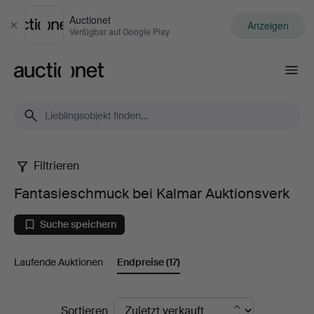
Auctionet
Anzeigen
Schließen
Verfügbar auf Google Play
Auctionet.com
Filtrieren
Fantasieschmuck
Fantasieschmuck bei Kalmar Auktionsverk
bei
Suche speichern
Kalmar
Laufende Auktionen
Endpreise
(17)
Auktionsverk
Endpreise
Sortieren