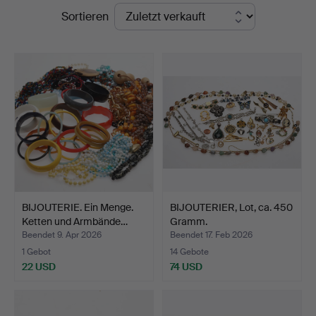
Endpreise
Sortieren
BIJOUTERIE. Ein Menge.
BIJOUTERIER, Lot, ca. 450
Ketten und Armbände…
Gramm.
Beendet 9. Apr 2026
Beendet 17. Feb 2026
1 Gebot
14 Gebote
22 USD
74 USD