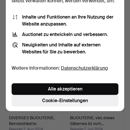
selbst verwalten können, werden verwendet, um:
Inhalte und Funktionen an Ihre Nutzung der
BIJOUTERIER, Lot, ca.
SCHMUCK/BIJOUTERIE,
Website anzupassen.
2000 Gramm.
Armbanduhren usw.
Beendet 11. Sep 2025
Beendet 5. Apr 2025
Auctionet zu entwickeln und verbessern.
7 Gebote
32 Gebote
Neuigkeiten und Inhalte auf externen
101 USD
849 USD
Websites für Sie zu bewerben.
Weitere Informationen:
Datenschutzerklärung
Alle akzeptieren
Cookie-Einstellungen
DIVERSES BIJOUTERIE,
BIJOUTERIE, viel, etwas
Bernsteinkette.
Silbernes ist vorh…
Beendet 2. Aug 2024
Beendet 7. Jun 2024