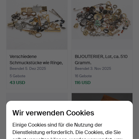
Verschiedene
BIJOUTERIER, Lot, ca. 510
Schmuckstücke wie Ringe,
Gramm.
Anhä…
Beendet 5. Dez 2025
Beendet 3. Nov 2025
5 Gebote
16 Gebote
43 USD
116 USD
Wir verwenden Cookies
Einige Cookies sind für die Nutzung der
Dienstleistung erforderlich. Die Cookies, die Sie