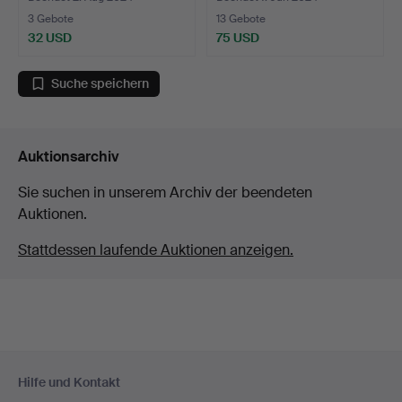
3 Gebote
13 Gebote
32 USD
75 USD
Suche speichern
Auktionsarchiv
Sie suchen in unserem Archiv der beendeten
Auktionen.
Stattdessen laufende Auktionen anzeigen.
Fußzeilen-
Hilfe und Kontakt
Navigation