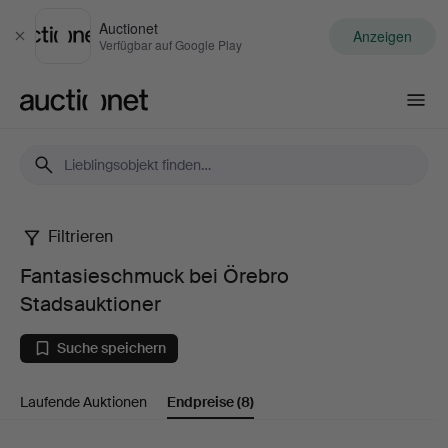
Auctionet
Anzeigen
Schließen
Verfügbar auf Google Play
Auctionet.com
Filtrieren
Fantasieschmuck
Fantasieschmuck bei Örebro
bei
Stadsauktioner
Örebro
Suche speichern
Stadsauktioner
Laufende Auktionen
Endpreise
(8)