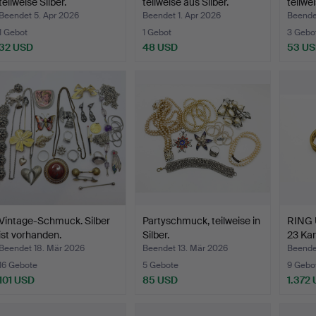
teilweise Silber.
teilweise aus Silber.
teilwei
Beendet 5. Apr 2026
Beendet 1. Apr 2026
Beende
1 Gebot
1 Gebot
3 Gebo
32 USD
48 USD
53 U
Vintage-Schmuck. Silber
Partyschmuck, teilweise in
RING
ist vorhanden.
Silber.
23 Kar
Beendet 18. Mär 2026
Beendet 13. Mär 2026
Beende
16 Gebote
5 Gebote
9 Gebo
101 USD
85 USD
1.372