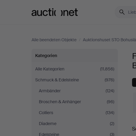
Auctionet.com
Alle beendeten Objekte
/
Auktionshuset STO Bohusl
Fantasieschmuck
Kategorien
bei
Alle Kategorien
(11.856)
Schmuck & Edelsteine
(976)
Auktionshuset
Armbänder
(124)
STO
Broschen & Anhänger
(96)
Bohuslän
Colliers
(134)
E
Diademe
(2)
S
Edelsteine
(3)