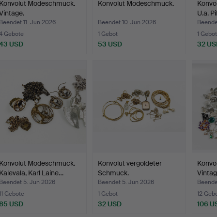
Konvolut Modeschmuck.
Konvolut Modeschmuck.
Konvo
Vintage.
U.a. P
Beendet 11. Jun 2026
Beendet 10. Jun 2026
Beende
4 Gebote
1 Gebot
1 Gebot
43 USD
53 USD
32 US
Konvolut Modeschmuck.
Konvolut vergoldeter
Konvo
Kalevala, Karl Laine…
Schmuck.
Vintag
Beendet 5. Jun 2026
Beendet 5. Jun 2026
Beende
11 Gebote
1 Gebot
12 Geb
85 USD
32 USD
106 U