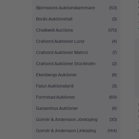
Björnssons Auktionskammare
(50)
Borås Auktionshall
(3)
Chalkwell Auctions
(170)
Crafoord Auktioner Lund
(4)
Crafoord Auktioner Malmö
(7)
Crafoord Auktioner Stockholm
(2)
Ekenbergs Auktioner
(8)
Falun Auktionsbyrå
(3)
Formstad Auktioner
(69)
Garpenhus Auktioner
(9)
Gomér & Andersson Jönköping
(30)
Gomér & Andersson Linköping
(144)