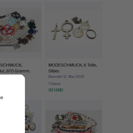
SCHMUCK,
MODESCHMUCK, 6 Teile,
lut, 870 Gramm.
Silber.
t 20. Mai 2026
Beendet 12. Mai 2026
te
1 Gebot
SD
32 USD
ie