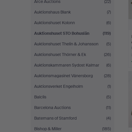
Arce Auctions
(22)
Auktionshaus Blank
(7)
Auktionshuset Kolonn
(6)
Auktionshuset STO Bohuslän
(119)
Auktionshuset Thelin & Johansson
(5)
Auktionshuset Thörner & Ek
(26)
Auktionskammaren Sydost Kalmar
(6)
Auktionsmagasinet Vänersborg
(28)
Auktionsverket Engelholm
(1)
Balclis
(5)
Barcelona Auctions
(11)
Batemans of Stamford
(4)
Bishop & Miller
(185)