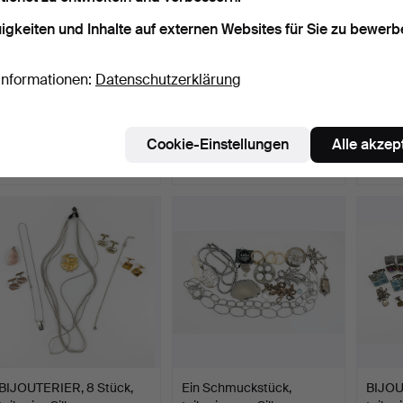
igkeiten und Inhalte auf externen Websites für Sie zu bewerb
Informationen:
Datenschutzerklärung
Schmuckkonvolut, Silber,
Konvolut Modeschmuck.
Konvo
17 Teile.
Teilweise Silber.
U.a. K
Beendet 9. Mai 2026
Beendet 8. Mai 2026
Beende
Cookie-Einstellungen
Alle akzep
8 Gebote
6 Gebote
13 Geb
446 USD
48 USD
175 U
BIJOUTERIER, 8 Stück,
Ein Schmuckstück,
BIJOU