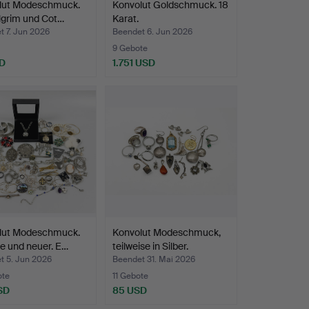
lut Modeschmuck.
Konvolut Goldschmuck. 18
ilgrim und Cot…
Karat.
t 7. Jun 2026
Beendet 6. Jun 2026
9 Gebote
D
1.751 USD
lut Modeschmuck.
Konvolut Modeschmuck,
e und neuer. E…
teilweise in Silber.
t 5. Jun 2026
Beendet 31. Mai 2026
ote
11 Gebote
SD
85 USD