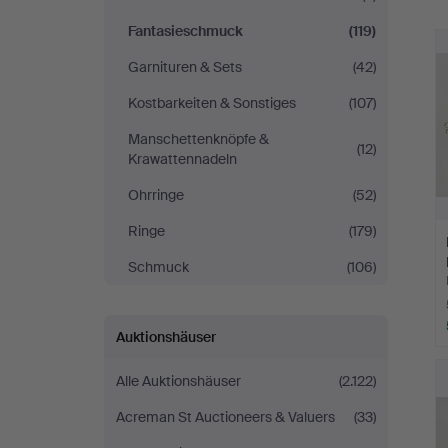
Fantasieschmuck
(119)
Garnituren & Sets
(42)
Kostbarkeiten & Sonstiges
(107)
Manschettenknöpfe &
(12)
Krawattennadeln
Ohrringe
(52)
Ringe
(179)
Schmuck
(106)
Auktionshäuser
Alle Auktionshäuser
(2.122)
Acreman St Auctioneers & Valuers
(33)