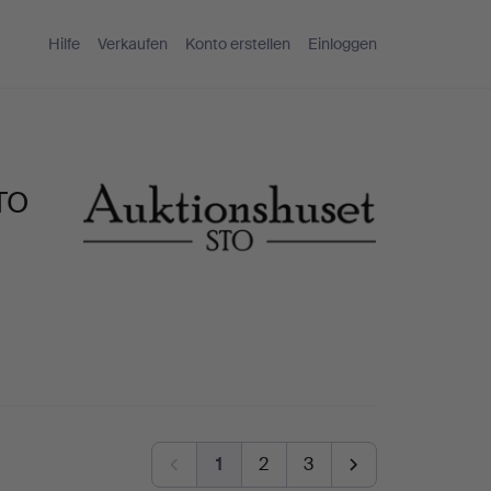
Hilfe
Verkaufen
Konto erstellen
Einloggen
STO
1
2
3