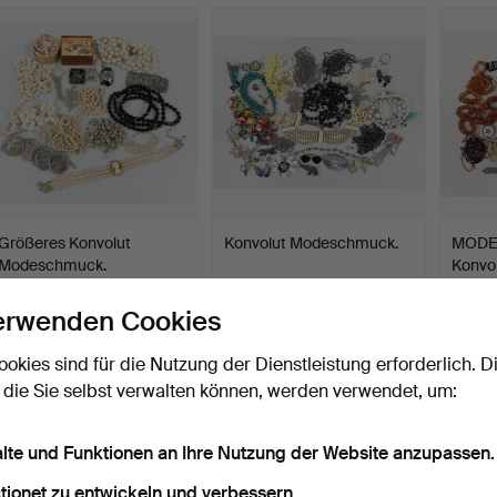
Größeres Konvolut
Konvolut Modeschmuck.
MODE
Modeschmuck.
Konvo
Beendet 29. Mai 2026
Beendet 24. Mai 2026
Beende
5 Gebote
1 Gebot
5 Gebo
erwenden Cookies
53 USD
32 USD
53 U
ookies sind für die Nutzung der Dienstleistung erforderlich. D
 die Sie selbst verwalten können, werden verwendet, um:
alte und Funktionen an Ihre Nutzung der Website anzupassen.
tionet zu entwickeln und verbessern.