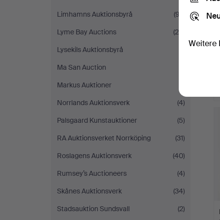
Limhamns Auktionsbyrå
(97)
Neu
Lyme Bay Auctions
(25)
Weitere 
Lysekils Auktionsbyrå
(1)
Ma San Auction
(1)
Markus Auktioner
(1)
Norrlands Auktionsverk
(4)
Palsgaard Kunstauktioner
(5)
RA Auktionsverket Norrköping
(31)
Roslagens Auktionsverk
(40)
Rumsey’s Auctioneers
(4)
Skånes Auktionsverk
(34)
Stadsauktion Sundsvall
(2)