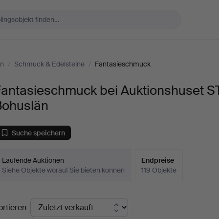
än
/
Schmuck & Edelsteine
/
Fantasieschmuck
Fantasieschmuck bei Auktionshuset 
Bohuslän
Suche speichern
Laufende Auktionen
Endpreise
Siehe Objekte worauf Sie bieten können
119 Objekte
ndpreise
ortieren