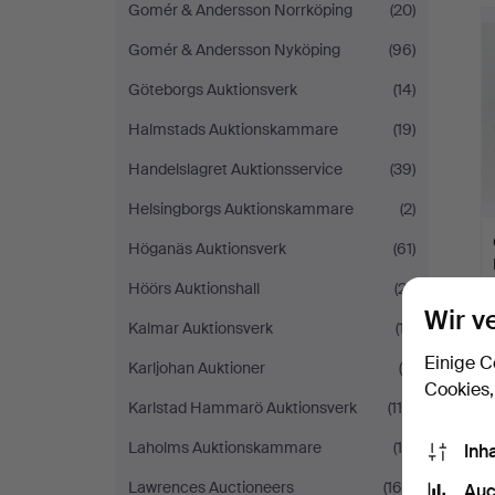
Gomér & Andersson Norrköping
(20)
Gomér & Andersson Nyköping
(96)
Göteborgs Auktionsverk
(14)
Halmstads Auktionskammare
(19)
Handelslagret Auktionsservice
(39)
Helsingborgs Auktionskammare
(2)
Höganäs Auktionsverk
(61)
Höörs Auktionshall
(21)
Wir v
Kalmar Auktionsverk
(17)
Einige C
Karljohan Auktioner
(9)
Cookies,
Karlstad Hammarö Auktionsverk
(118)
Laholms Auktionskammare
(16)
Inh
Lawrences Auctioneers
(166)
Auc