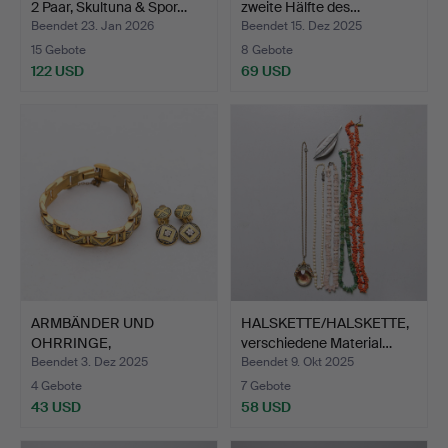
2 Paar, Skultuna & Spor…
zweite Hälfte des…
Beendet 23. Jan 2026
Beendet 15. Dez 2025
15 Gebote
8 Gebote
122 USD
69 USD
ARMBÄNDER UND
HALSKETTE/HALSKETTE,
OHRRINGE,
verschiedene Material…
wahrscheinlich Tol…
Beendet 3. Dez 2025
Beendet 9. Okt 2025
4 Gebote
7 Gebote
43 USD
58 USD