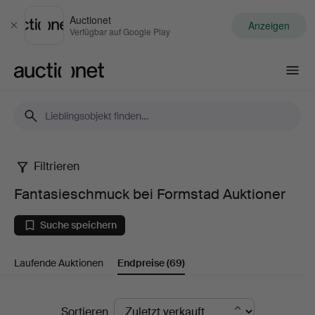
Auctionet
Anzeigen
Schließen
Verfügbar auf Google Play
Auctionet.com
Filtrieren
Fantasieschmuck
Fantasieschmuck bei Formstad Auktioner
bei
Suche speichern
Formstad
Laufende Auktionen
Endpreise
(69)
Auktioner
Endpreise
Sortieren