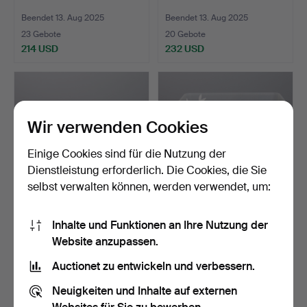
Beendet 13. Aug 2025
Beendet 13. Aug 2025
23 Gebote
20 Gebote
214 USD
232 USD
Wir verwenden Cookies
Einige Cookies sind für die Nutzung der
Dienstleistung erforderlich. Die Cookies, die Sie
selbst verwalten können, werden verwendet, um:
BIJOUTERIER, etwa 8,5 kg.
BIJOUTERIER, etwa 8,5 kg.
Inhalte und Funktionen an Ihre Nutzung der
Website anzupassen.
Beendet 13. Aug 2025
Beendet 13. Aug 2025
11 Gebote
10 Gebote
Auctionet zu entwickeln und verbessern.
116 USD
69 USD
Neuigkeiten und Inhalte auf externen