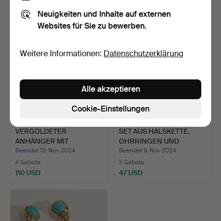
81 USD
64 USD
Neuigkeiten und Inhalte auf externen
Websites für Sie zu bewerben.
Weitere Informationen:
Datenschutzerklärung
Alle akzeptieren
Cookie-Einstellungen
VERGOLDETER
SET AUS HALSKETTE,
ANHÄNGER MIT
OHRRINGEN UND
LATEINISCHEM KREU…
SCHMUCKAR…
Beendet 13. Nov 2024
Beendet 9. Nov 2024
4 Gebote
3 Gebote
110 USD
47 USD