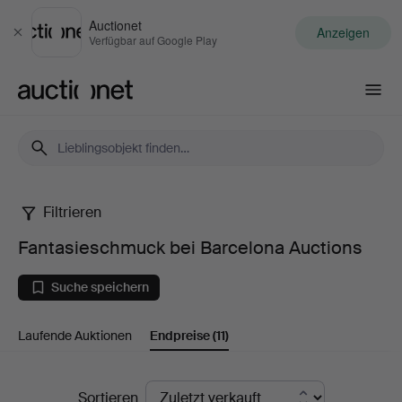
Auctionet
Anzeigen
Schließen
Verfügbar auf Google Play
Auctionet.com
Filtrieren
Fantasieschmuck
Fantasieschmuck bei Barcelona Auctions
bei
Suche speichern
Barcelona
Laufende Auktionen
Endpreise
(11)
Auctions
Endpreise
Sortieren