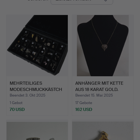
MEHRTEILIGES
ANHÄNGER MIT KETTE
MODESCHMUCKKÄSTCH
AUS 18 KARAT GOLD.
EN SILBER UN…
ZWAN…
Beendet 3. Okt 2025
Beendet 15. Mai 2025
1 Gebot
17 Gebote
70 USD
162 USD