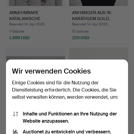
ABNEHMBARE
ANHÄNGER AUS 18-
KATALANISCHE
KARÄTIGEM GOLD.
OHRRINGE. 20. JAHR…
ZWANZIGSTE…
Beendet 14. Apr 2025
Beendet 14. Apr 2025
7 Gebote
15 Gebote
1.388 USD
220 USD
Wir verwenden Cookies
Einige Cookies sind für die Nutzung der
Dienstleistung erforderlich. Die Cookies, die Sie
selbst verwalten können, werden verwendet, um:
SAMMLUNG VON 11 PAAR
2 GROSSE DESIGNER-
Inhalte und Funktionen an Ihre Nutzung der
OHRRINGEN.
SCHMUCKRINGE DER
Website anzupassen.
VERSCHIEDE…
60ER JA…
Beendet 21. Feb 2025
Beendet 9. Dez 2024
Auctionet zu entwickeln und verbessern.
8 Gebote
3 Gebote