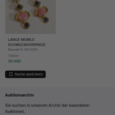
LANGE MOBILE
SCHMUCKOHRRINGE
AUS DEN 90ER …
Beendet 6. Okt 2024
1 Gebot
35 USD
Suche speichern
Auktionsarchiv
Sie suchen in unserem Archiv der beendeten
Auktionen.