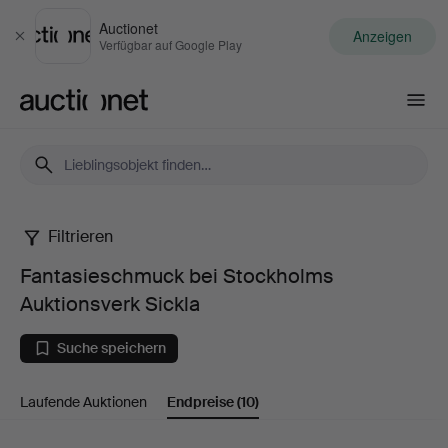
Auctionet
Anzeigen
Schließen
Verfügbar auf Google Play
Auctionet.com
Filtrieren
Fantasieschmuck
Fantasieschmuck bei Stockholms
bei
Auktionsverk Sickla
Stockholms
Suche speichern
Auktionsverk
Laufende Auktionen
Endpreise
(10)
Sickla