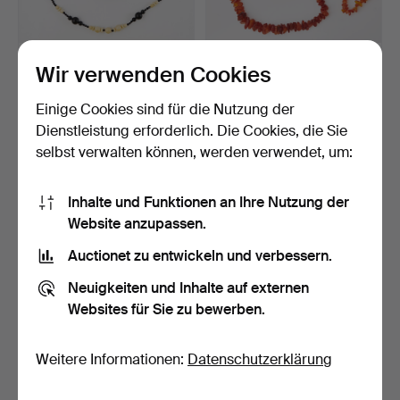
OLE LYNGGAARD.
LOT JEWELLERY, 3 dlr. mit
Wir verwenden Cookies
HALSKETTE, 3 Stück, mit
Bernstein, 2 Ket…
Nie…
Beendet 3. Okt 2025
Beendet 14. Feb 2025
Einige Cookies sind für die Nutzung der
13 Gebote
2 Gebote
Dienstleistung erforderlich. Die Cookies, die Sie
106 USD
37 USD
selbst verwalten können, werden verwendet, um:
Inhalte und Funktionen an Ihre Nutzung der
Website anzupassen.
Auctionet zu entwickeln und verbessern.
Neuigkeiten und Inhalte auf externen
Websites für Sie zu bewerben.
Weitere Informationen:
Datenschutzerklärung
GARNIEREN. Bijouterie,
HALSKETTE. 2 Stück,
Halskette und Armba…
Bijouterie, gelbes Met…
Beendet 20. Sep 2024
Beendet 10. Sep 2024