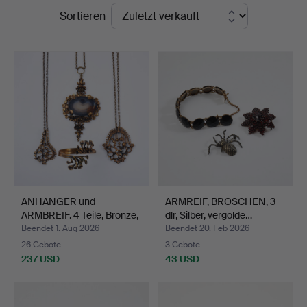
Endpreise
Sortieren
ANHÄNGER und
ARMREIF, BROSCHEN, 3
ARMBREIF. 4 Teile, Bronze,
dlr, Silber, vergolde…
Ac…
Beendet 1. Aug 2026
Beendet 20. Feb 2026
26 Gebote
3 Gebote
237 USD
43 USD