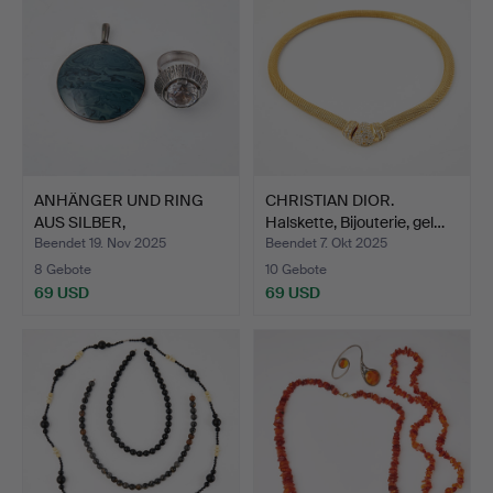
ANHÄNGER UND RING
CHRISTIAN DIOR.
AUS SILBER,
Halskette, Bijouterie, gel…
BERGKRISTALL.
Beendet 19. Nov 2025
Beendet 7. Okt 2025
8 Gebote
10 Gebote
69 USD
69 USD