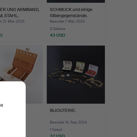
IER UND ARMBAND,
SCHMUCK und einige
, STAHL.
Silbergegenstände.
t 21. Mär 2025
Beendet 7. Mär 2025
3 Gebote
D
43 USD
ie
TERIER und
BIJOUTERIE.
ckkästchen.
t 20. Feb 2025
Beendet 14. Sep 2024
ote
1 Gebot
SD
32 USD