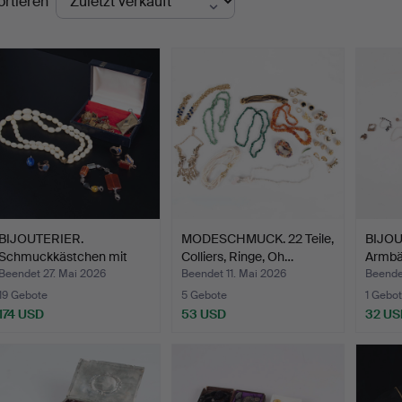
ortieren
BIJOUTERIER.
MODESCHMUCK. 22 Teile,
BIJOU
Schmuckkästchen mit
Colliers, Ringe, Oh…
Armbä
Anhängern…
Beendet 27. Mai 2026
Beendet 11. Mai 2026
Beende
19 Gebote
5 Gebote
1 Gebot
174 USD
53 USD
32 US