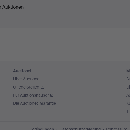
n Auktionen.
Auctionet
M
Über Auctionet
A
Offene Stellen
D
Für Auktionshäuser
A
Die Auctionet-Garantie
Kü
T
Bedingungen
Datenschutzerklärung
Impressum