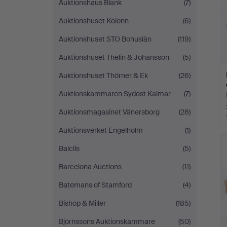
Auktionshaus Blank
(7)
Auktionshuset Kolonn
(6)
Auktionshuset STO Bohuslän
(119)
Auktionshuset Thelin & Johansson
(5)
Auktionshuset Thörner & Ek
(26)
Auktionskammaren Sydost Kalmar
(7)
Auktionsmagasinet Vänersborg
(28)
Auktionsverket Engelholm
(1)
Balclis
(5)
Barcelona Auctions
(11)
Batemans of Stamford
(4)
Bishop & Miller
(185)
Björnssons Auktionskammare
(50)