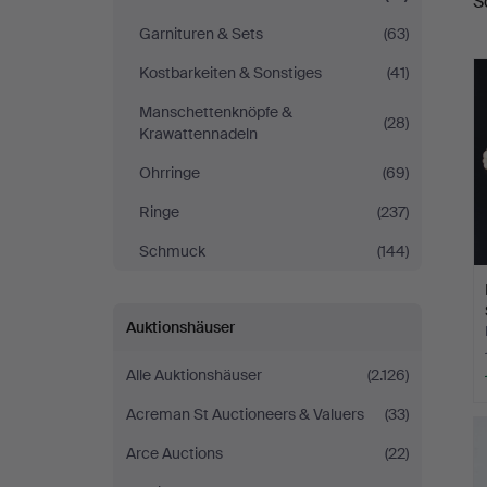
S
Garnituren & Sets
(63)
Kostbarkeiten & Sonstiges
(41)
Manschettenknöpfe &
(28)
Krawattennadeln
Ohrringe
(69)
Ringe
(237)
Schmuck
(144)
Auktionshäuser
Alle Auktionshäuser
(2.126)
Acreman St Auctioneers & Valuers
(33)
Arce Auctions
(22)