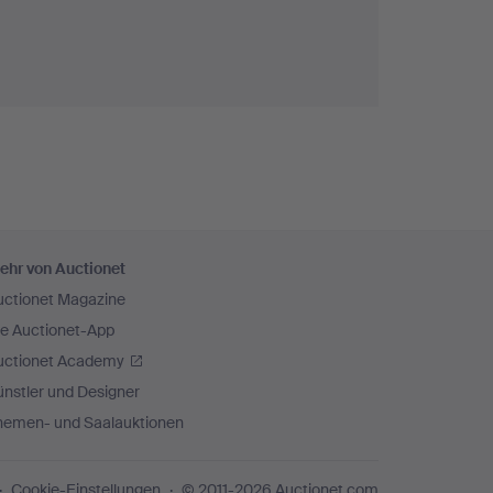
ehr von Auctionet
uctionet Magazine
ie Auctionet-App
uctionet Academy
nstler und Designer
hemen- und Saalauktionen
Cookie-Einstellungen
© 2011-2026 Auctionet.com