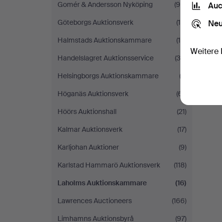
Gomér & Andersson Nyköping
(96)
Auc
Göteborgs Auktionsverk
(15)
Neu
Halmstads Auktionskammare
(19)
Weitere 
Handelslagret Auktionsservice
(39)
Helsingborgs Auktionskammare
(2)
Höganäs Auktionsverk
(61)
Höörs Auktionshall
(21)
Kalmar Auktionsverk
(17)
Karljohan Auktioner
(9)
Karlstad Hammarö Auktionsverk
(118)
Laholms Auktionskammare
(16)
Lawrences Auctioneers
(166)
Limhamns Auktionsbyrå
(97)