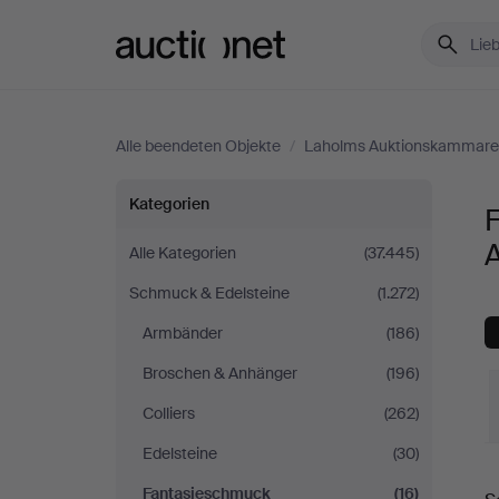
Auctionet.com
Alle beendeten Objekte
/
Laholms Auktionskammare
Fantasieschmuck
Kategorien
bei
Alle Kategorien
(37.445)
Schmuck & Edelsteine
(1.272)
Laholms
Armbänder
(186)
Auktionskammare
Broschen & Anhänger
(196)
Colliers
(262)
Edelsteine
(30)
E
Fantasieschmuck
(16)