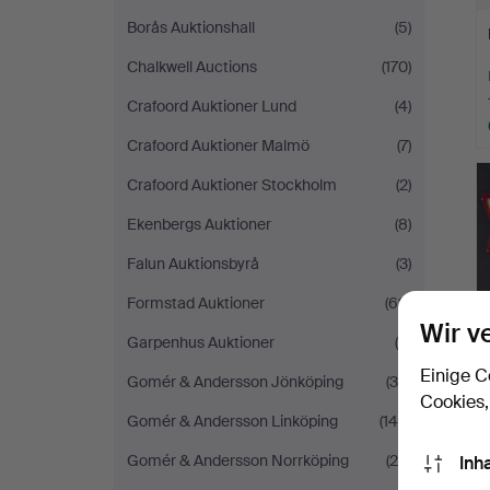
Borås Auktionshall
(5)
Chalkwell Auctions
(170)
Crafoord Auktioner Lund
(4)
Crafoord Auktioner Malmö
(7)
Crafoord Auktioner Stockholm
(2)
Ekenbergs Auktioner
(8)
Falun Auktionsbyrå
(3)
Formstad Auktioner
(69)
Wir v
Garpenhus Auktioner
(9)
Einige C
Gomér & Andersson Jönköping
(30)
Cookies,
Gomér & Andersson Linköping
(144)
Gomér & Andersson Norrköping
(20)
Inh