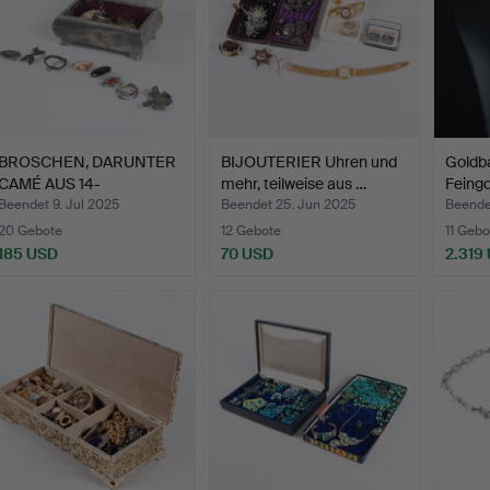
BROSCHEN, DARUNTER
BIJOUTERIER Uhren und
Goldba
CAMÉ AUS 14-
mehr, teilweise aus …
Feingo
KARÄTIGEM G…
Beendet 9. Jul 2025
Beendet 25. Jun 2025
Beende
20 Gebote
12 Gebote
11 Gebo
185 USD
70 USD
2.319