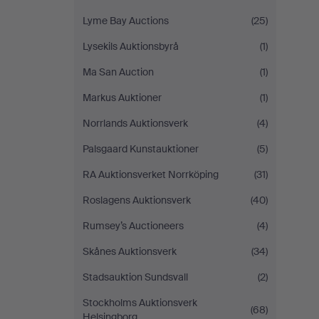
Lyme Bay Auctions
(25)
Lysekils Auktionsbyrå
(1)
Ma San Auction
(1)
Markus Auktioner
(1)
Norrlands Auktionsverk
(4)
Palsgaard Kunstauktioner
(5)
RA Auktionsverket Norrköping
(31)
Roslagens Auktionsverk
(40)
Rumsey’s Auctioneers
(4)
Skånes Auktionsverk
(34)
Stadsauktion Sundsvall
(2)
Stockholms Auktionsverk
(68)
Helsingborg