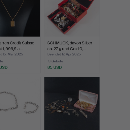
rren Credit Suisse
SCHMUCK, davon Silber
ld, 999,9 a…
ca. 27 g und Gold 0,…
t 15. Mai 2025
Beendet 17. Apr 2025
te
13 Gebote
 USD
85 USD