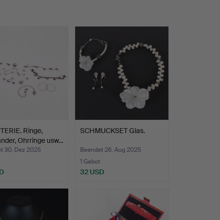
TERIE. Ringe,
SCHMUCKSET Glas.
nder, Ohrringe usw…
t 30. Dez 2025
Beendet 26. Aug 2025
1 Gebot
D
32 USD