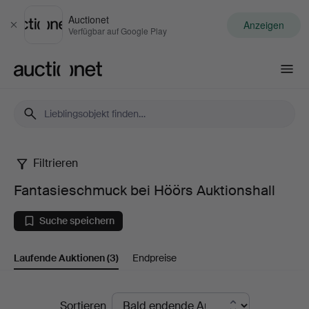
Auctionet
Anzeigen
Schließen
Verfügbar auf Google Play
Auctionet.com
Filtrieren
Fantasieschmuck
Fantasieschmuck bei Höörs Auktionshall
bei
Suche speichern
Höörs
Laufende Auktionen
(3)
Endpreise
Auktionshall
Laufende
Sortieren