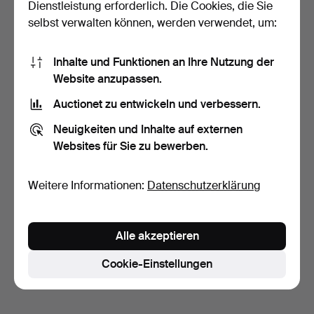
Dienstleistung erforderlich. Die Cookies, die Sie
selbst verwalten können, werden verwendet, um:
Inhalte und Funktionen an Ihre Nutzung der
Website anzupassen.
Auctionet zu entwickeln und verbessern.
MODESCHMUCK Konvolut
unedle Metalle.
Neuigkeiten und Inhalte auf externen
10 Tage
Websites für Sie zu bewerben.
Schätzwert
106 USD
Weitere Informationen:
Datenschutzerklärung
Suche speichern
Sie können auch in
Beendete Auktionen aus unserem
Alle akzeptieren
Archiv
suchen.
Cookie-Einstellungen