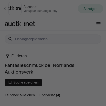
Auctionet
Anzeigen
Schließen
Verfügbar auf Google Play
Auctionet.com
Filtrieren
Fantasieschmuck
Fantasieschmuck bei Norrlands
bei
Auktionsverk
Norrlands
Suche speichern
Auktionsverk
Laufende Auktionen
Endpreise
(4)