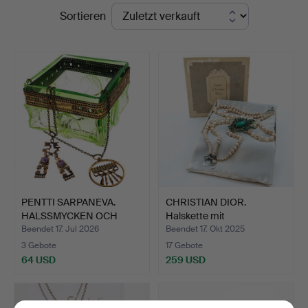
Endpreise
Sortieren
PENTTI SARPANEVA.
CHRISTIAN DIOR.
HALSSMYCKEN OCH
Halskette mit
SKÅL, Br…
Strasssteine…
Beendet 17. Jul 2026
Beendet 17. Okt 2025
3 Gebote
17 Gebote
64 USD
259 USD