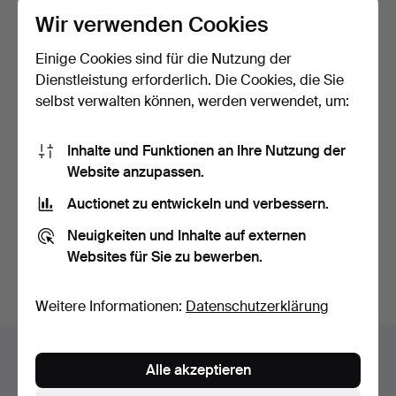
Wir verwenden Cookies
Einige Cookies sind für die Nutzung der
Dienstleistung erforderlich. Die Cookies, die Sie
selbst verwalten können, werden verwendet, um:
Inhalte und Funktionen an Ihre Nutzung der
Kalevala-Schmuckset aus
Armband, Leder,
Website anzupassen.
Bronze aus dem 20.…
Zinnstickerei (3 Stück).
Beendet 21. Dez 2024
Beendet 21. Dez 2024
Auctionet zu entwickeln und verbessern.
19 Gebote
18 Gebote
Neuigkeiten und Inhalte auf externen
144 USD
180 USD
Websites für Sie zu bewerben.
Suche speichern
Weitere Informationen:
Datenschutzerklärung
Auktionsarchiv
Alle akzeptieren
Sie suchen in unserem Archiv der beendeten