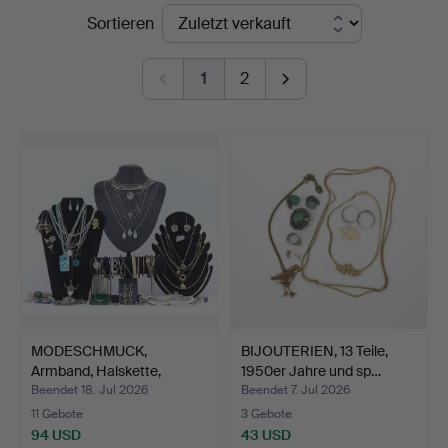
Endpreise
Sortieren
1
2
MODESCHMUCK,
BIJOUTERIEN, 13 Teile,
Armband, Halskette,
1950er Jahre und sp…
Ohrringe,…
Beendet 18. Jul 2026
Beendet 7. Jul 2026
11 Gebote
3 Gebote
94 USD
43 USD