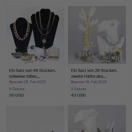
Ein Satz von 46 Stücken,
Ein Satz von 28 Stücken,
teilweise Silber,…
zweite Hälfte des…
Beendet 28. Feb 2025
Beendet 18. Feb 2025
8 Gebote
3 Gebote
90 USD
43 USD