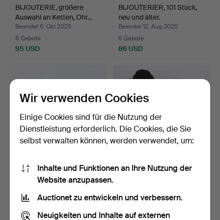
BIJOUTERIE, größere
BIJOUTERIER, 101 Stück,
Auswahl an Ketten, Ohr…
neu und älter.
Beendet 6. Okt 2025
Beendet 12. Aug 2025
8 Gebote
8 Gebote
95 USD
86 USD
Wir verwenden Cookies
Einige Cookies sind für die Nutzung der
Dienstleistung erforderlich. Die Cookies, die Sie
selbst verwalten können, werden verwendet, um:
Inhalte und Funktionen an Ihre Nutzung der
Ein 11-teiliges Set,
BIJOUTERIER, 42 Stück,
Website anzupassen.
zeitgenössisch, teilw…
überwiegend Vintage…
Beendet 4. Aug 2025
Beendet 17. Jul 2025
Auctionet zu entwickeln und verbessern.
5 Gebote
20 Gebote
49 USD
169 USD
Neuigkeiten und Inhalte auf externen