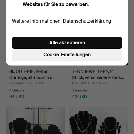
Websites für Sie zu bewerben.
Weitere Informationen:
Datenschutzerklärung
Alle akzeptieren
Cookie-Einstellungen
BIJOUTERIE, Ketten,
TENNJEWELLERY, 14
Ohrringe, altmodisch u…
Stück, verschiedene Hers…
Beendet 16. Jul 2025
Beendet 16. Jul 2025
4 Gebote
3 Gebote
64 USD
43 USD