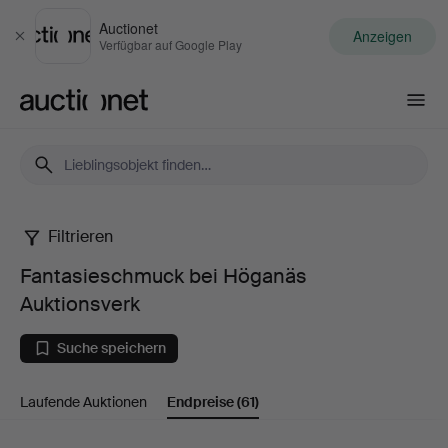
Auctionet
Anzeigen
Schließen
Verfügbar auf Google Play
Auctionet.com
Filtrieren
Fantasieschmuck
Fantasieschmuck bei Höganäs
bei
Auktionsverk
Höganäs
Suche speichern
Auktionsverk
Laufende Auktionen
Endpreise
(61)