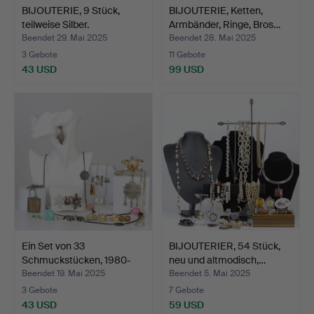
BIJOUTERIE, 9 Stück,
BIJOUTERIE, Ketten,
teilweise Silber.
Armbänder, Ringe, Bros…
Beendet 29. Mai 2025
Beendet 28. Mai 2025
3 Gebote
11 Gebote
43 USD
99 USD
Ein Set von 33
BIJOUTERIER, 54 Stück,
Schmuckstücken, 1980-
neu und altmodisch,…
2000, …
Beendet 19. Mai 2025
Beendet 5. Mai 2025
3 Gebote
7 Gebote
43 USD
59 USD