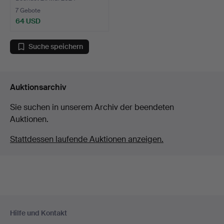
7 Gebote
64 USD
Suche speichern
Auktionsarchiv
Sie suchen in unserem Archiv der beendeten
Auktionen.
Stattdessen laufende Auktionen anzeigen.
Fußzeilen-
Hilfe und Kontakt
Navigation