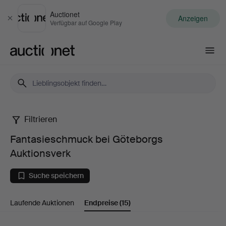
Auctionet
Anzeigen
Schließen
Verfügbar auf Google Play
Auctionet.com
Filtrieren
Fantasieschmuck
Fantasieschmuck bei Göteborgs
bei
Auktionsverk
Göteborgs
Suche speichern
Auktionsverk
Laufende Auktionen
Endpreise
(15)