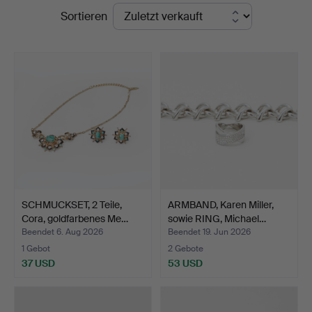
Endpreise
Sortieren
SCHMUCKSET, 2 Teile,
ARMBAND, Karen Miller,
Cora, goldfarbenes Me…
sowie RING, Michael…
Beendet 6. Aug 2026
Beendet 19. Jun 2026
1 Gebot
2 Gebote
37 USD
53 USD