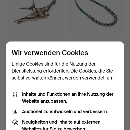
Eine Brosche, Silber und
Halskette, Malachit und
Markasiten, Silbe…
Zinn, zweite Hälft…
Wir verwenden Cookies
Beendet 29. Mär 2025
Beendet 28. Feb 2025
1 Gebot
2 Gebote
Einige Cookies sind für die Nutzung der
37 USD
43 USD
Dienstleistung erforderlich. Die Cookies, die Sie
selbst verwalten können, werden verwendet, um:
Inhalte und Funktionen an Ihre Nutzung der
Website anzupassen.
Auctionet zu entwickeln und verbessern.
Neuigkeiten und Inhalte auf externen
Websites für Sie zu bewerben.