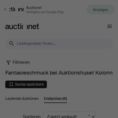
Auctionet
Anzeigen
Schließen
Verfügbar auf Google Play
Auctionet.com
Filtrieren
Fantasieschmuck
Fantasieschmuck bei Auktionshuset Kolonn
bei
Suche speichern
Auktionshuset
Laufende Auktionen
Endpreise
(6)
Kolonn
Endpreise
Sortieren