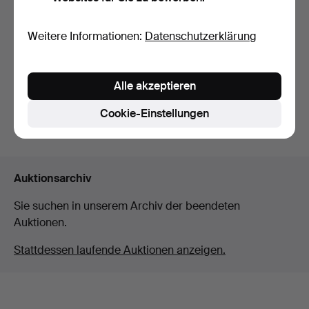
Niedriger Armreif und
BEDUINENSCHMUCK, 4
Weitere Informationen:
Datenschutzerklärung
Halskette aus silber…
Stück, teilweise Silber…
Beendet 15. Dez 2024
Beendet 14. Dez 2024
1 Gebot
1 Gebot
Alle akzeptieren
37 USD
37 USD
Cookie-Einstellungen
Suche speichern
Auktionsarchiv
Sie suchen in unserem Archiv der beendeten
Auktionen.
Stattdessen laufende Auktionen anzeigen.