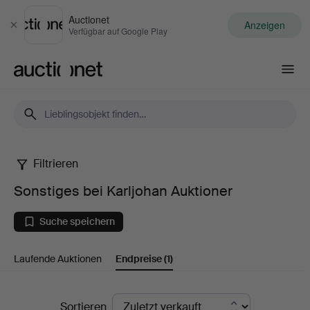
Auctionet
Anzeigen
Schließen
Verfügbar auf Google Play
Auctionet.com
Filtrieren
Sonstiges
Sonstiges bei Karljohan Auktioner
bei
Suche speichern
Karljohan
Laufende Auktionen
Endpreise
(1)
Auktioner
Endpreise
Sortieren