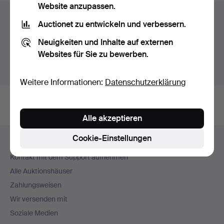
Website anzupassen.
Auktionsarchiv
Auctionet zu entwickeln und verbessern.
Sie suchen in unserem Archiv der beendeten
Neuigkeiten und Inhalte auf externen
Auktionen.
Websites für Sie zu bewerben.
Stattdessen laufende Auktionen anzeigen.
Weitere Informationen:
Datenschutzerklärung
Alle akzeptieren
Fußzeilen-
Cookie-Einstellungen
Hilfe und Kontakt
Navigation
Kontakt mit dem Support aufnehmen
Alle Auktionshäuser
Zahlungsweisen
Wir versenden mit
Soziale Medien