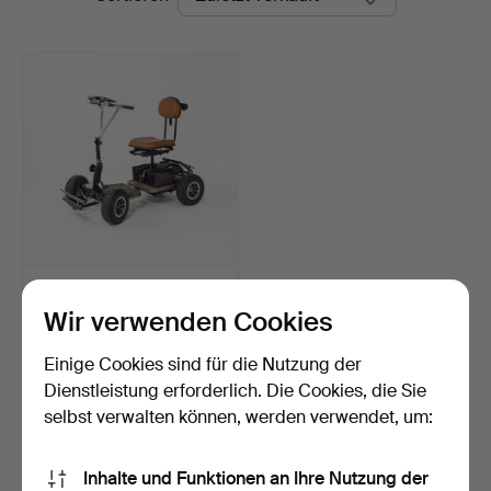
GOLFCAR. Elektrisch, 21.
Jahrhundert.
Wir verwenden Cookies
Beendet 25. Mai 2026
23 Gebote
Einige Cookies sind für die Nutzung der
180 USD
Dienstleistung erforderlich. Die Cookies, die Sie
selbst verwalten können, werden verwendet, um:
Suche speichern
Inhalte und Funktionen an Ihre Nutzung der