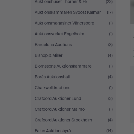
Auktionshuset Thörner & Ek
(23)
Auktionskammaren Sydost Kalmar
(17)
Auktionsmagasinet Vänersborg
(1)
Auktionsverket Engelholm
(1)
Barcelona Auctions
(3)
Bishop & Miller
(4)
Björnssons Auktionskammare
(1)
Borås Auktionshall
(4)
Chalkwell Auctions
(1)
Crafoord Auktioner Lund
(2)
Crafoord Auktioner Malmö
(1)
Crafoord Auktioner Stockholm
(4)
Falun Auktionsbyrå
(14)