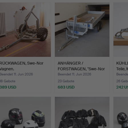
RÜCKWAGEN, Swe-Nor
ANHÄNGER /
KÜHLE
Vagnen.
FORSTWAGEN, "Swe-Nor
Teile, 
Vagnen".
Beendet 11. Jun 2026
Beendet 11. Jun 2026
Beende
18 Gebote
23 Gebote
26 Geb
389 USD
683 USD
242 U