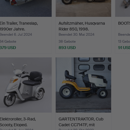
Ein Trailer, Traneslap,
Aufsitzmäher, Husqvarna
BOOTS
1990er Jahre.
Rider 850, 1998.
Beendet 6. Jul 2024
Beendet 30. Mai 2024
Beende
34 Gebote
38 Gebote
13 Geb
379 USD
893 USD
91 US
Elektroroller, 3-Rad,
GARTENTRAKTOR, Cub
Scooty, Eloped.
Cadet CC714TF, mit