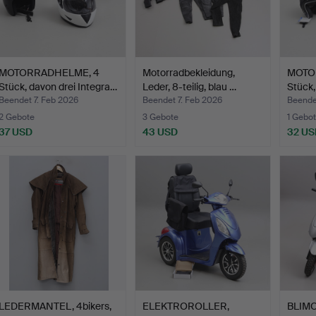
MOTORRADHELME, 4
Motorradbekleidung,
MOTO
Stück, davon drei Integra…
Leder, 8-teilig, blau …
Stück,
Beendet 7. Feb 2026
Beendet 7. Feb 2026
Beende
2 Gebote
3 Gebote
1 Gebot
37 USD
43 USD
32 US
LEDERMANTEL, 4bikers,
ELEKTROROLLER,
BLIMO