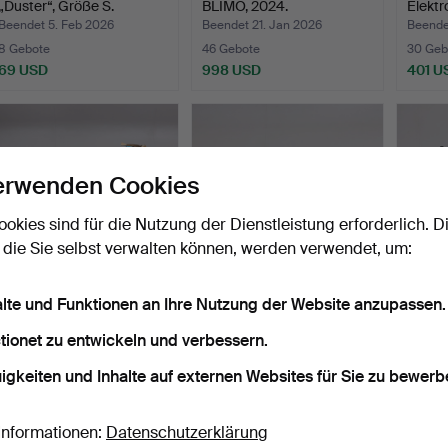
„Duster“, Größe S.
BLIMO, 2024.
Elektr
Modell
Beendet 5. Feb 2026
Beendet 21. Jan 2026
Beende
8 Gebote
46 Gebote
30 Geb
69 USD
998 USD
401 U
erwenden Cookies
ookies sind für die Nutzung der Dienstleistung erforderlich. D
 die Sie selbst verwalten können, werden verwendet, um:
alte und Funktionen an Ihre Nutzung der Website anzupassen.
WASSERSPORTWANNE,
WASSERSKI inkl.
Neopr
2-Mann, Stealth.
Bindungen, Jobe Hemi 65.
und H
tionet zu entwickeln und verbessern.
Beendet 27. Feb 2025
Beendet 27. Feb 2025
Beende
igkeiten und Inhalte auf externen Websites für Sie zu bewerb
3 Gebote
2 Gebote
2 Gebo
43 USD
37 USD
37 US
Informationen:
Datenschutzerklärung