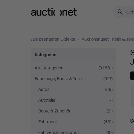
Auctionet.com
Alle beendeten Objekte
/
Auktionshuset Thelin & Jo
S
Sonstiges
Kategorien
bei
Alle Kategorien
(91.881)
Fahrzeuge, Boote & Teile
(627)
Auktionshuset
Autos
(59)
Thelin
Autoteile
(7)
&
Boote & Zubehör
(21)
E
S
Fahrräder
(451)
Johansson
Fahrzeugkuriositäten
(10)