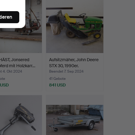
tieren
ÄST, Jonsered
Aufsitzmäher, John Deere
ferd mit Holzkarr…
STX 30, 1990er.
t 4. Okt 2024
Beendet 7. Sep 2024
ote
41 Gebote
 USD
841 USD