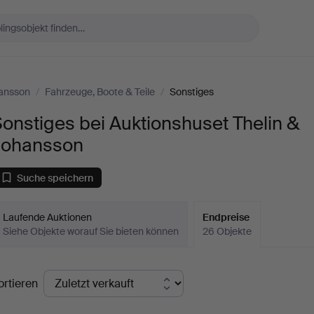
hansson
/
Fahrzeuge, Boote & Teile
/
Sonstiges
onstiges bei Auktionshuset Thelin &
Johansson
Suche speichern
Laufende Auktionen
Endpreise
Siehe Objekte worauf Sie bieten können
26 Objekte
ndpreise
ortieren