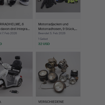
RRADHELME, 6
Motorradjacken und
 davon drei Integra…
Motorradhosen, 9 Stück,…
t 7. Feb 2026
Beendet 5. Feb 2026
1 Gebot
D
32 USD
,
VERSCHIEDENE