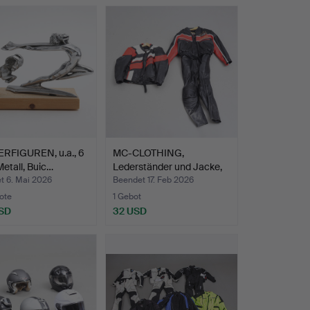
RFIGUREN, u.a., 6
MC-CLOTHING,
Metall, Buic…
Lederständer und Jacke,
Größe…
t 6. Mai 2026
Beendet 17. Feb 2026
ote
1 Gebot
SD
32 USD