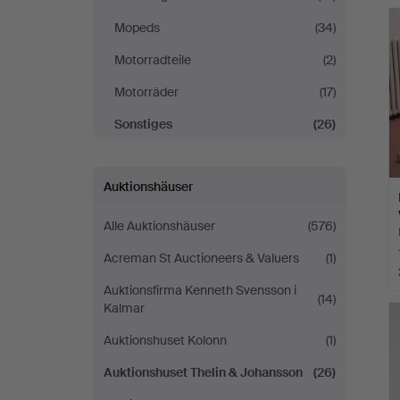
Mopeds
(34)
Motorradteile
(2)
Motorräder
(17)
Sonstiges
(26)
Auktionshäuser
Alle Auktionshäuser
(576)
Acreman St Auctioneers & Valuers
(1)
Auktionsfirma Kenneth Svensson i
(14)
Kalmar
Auktionshuset Kolonn
(1)
Auktionshuset Thelin & Johansson
(26)