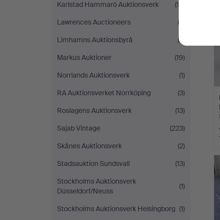
Karlstad Hammarö Auktionsverk
(10)
Lawrences Auctioneers
(2)
Limhamns Auktionsbyrå
(2)
Markus Auktioner
(19)
Norrlands Auktionsverk
(1)
RA Auktionsverket Norrköping
(3)
Roslagens Auktionsverk
(13)
Sajab Vintage
(223)
Skånes Auktionsverk
(2)
Stadsauktion Sundsvall
(13)
Stockholms Auktionsverk
(1)
Düsseldorf/Neuss
Stockholms Auktionsverk Helsingborg
(1)