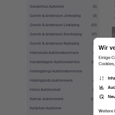
Garpenhus Auktioner
(2)
Gomér & Andersson Jönköping
(3)
Gomér & Andersson Linköping
(10)
Gomér & Andersson Norrköping
(17)
Gomér & Andersson Nyköping
(8)
Wir v
Halmstads Auktionskammare
(3)
Einige C
Handelslagret Auktionsservice
(12)
Cookies,
Helsingborgs Auktionskammare
(7)
Inh
Hälsinglands Auktionsverk
(2)
Auc
Höörs Auktionshall
(4)
Neu
Kalmar Auktionsverk
(27)
Karljohan Auktioner
(1)
Weitere 