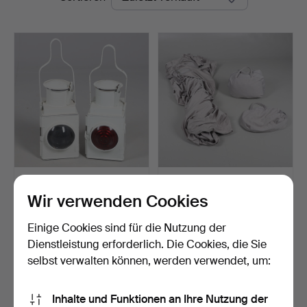
EIN PAAR ENGLISCHE,
ZWEI
WEISS BEMALTE
AUTOABDECKUNGEN FÜR
Wir verwenden Cookies
EISENBAH…
DEN AUSSENBEREICH.
Beendet 10. Jul 2024
Beendet 13. Mär 2024
3 Gebote
6 Gebote
Einige Cookies sind für die Nutzung der
48 USD
54 USD
Dienstleistung erforderlich. Die Cookies, die Sie
selbst verwalten können, werden verwendet, um:
Suche speichern
Inhalte und Funktionen an Ihre Nutzung der