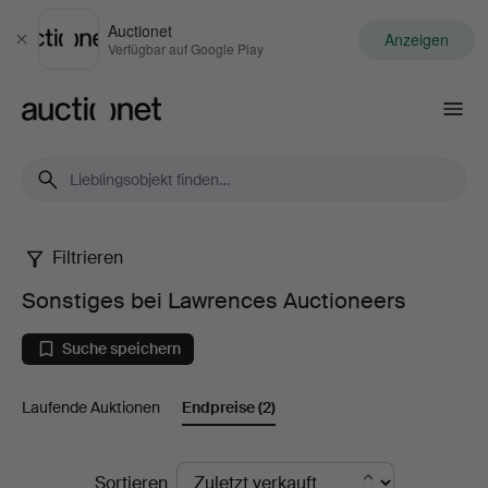
Auctionet
Anzeigen
Schließen
Verfügbar auf Google Play
Auctionet.com
Filtrieren
Sonstiges
Sonstiges bei Lawrences Auctioneers
bei
Suche speichern
Lawrences
Laufende Auktionen
Endpreise
(2)
Auctioneers
Endpreise
Sortieren