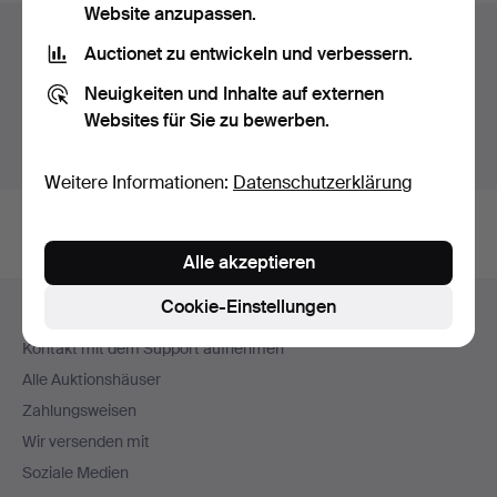
Website anzupassen.
Auktionsarchiv
Auctionet zu entwickeln und verbessern.
Sie suchen in unserem Archiv der beendeten
Neuigkeiten und Inhalte auf externen
Auktionen.
Websites für Sie zu bewerben.
Stattdessen laufende Auktionen anzeigen.
Weitere Informationen:
Datenschutzerklärung
Alle akzeptieren
Fußzeilen-
Cookie-Einstellungen
Hilfe und Kontakt
Navigation
Kontakt mit dem Support aufnehmen
Alle Auktionshäuser
Zahlungsweisen
Wir versenden mit
Soziale Medien