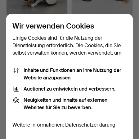
HELM Svemo.
MC-AUSRÜSTUNG.
Wir verwenden Cookies
Beendet 6. Mai 2025
Beendet 31. Jan 2025
Einige Cookies sind für die Nutzung der
1 Gebot
8 Gebote
Dienstleistung erforderlich. Die Cookies, die Sie
22 USD
56 USD
selbst verwalten können, werden verwendet, um:
Inhalte und Funktionen an Ihre Nutzung der
Website anzupassen.
Auctionet zu entwickeln und verbessern.
Neuigkeiten und Inhalte auf externen
Websites für Sie zu bewerben.
Weitere Informationen:
Datenschutzerklärung
TRAILER Co-Trailer 900
ELEKTROROLLSTUHL
SE, Modelljahr 1996.
ELOFLEX F.
Beendet 15. Dez 2024
Beendet 3. Aug 2024