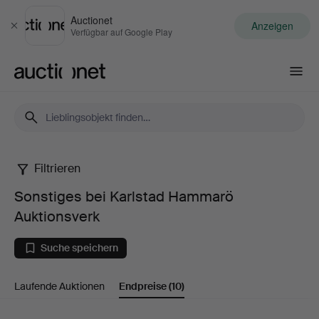
Auctionet
Anzeigen
Schließen
Verfügbar auf Google Play
Auctionet.com
Filtrieren
Sonstiges
Sonstiges bei Karlstad Hammarö
bei
Auktionsverk
Karlstad
Suche speichern
Hammarö
Laufende Auktionen
Endpreise
(10)
Auktionsverk