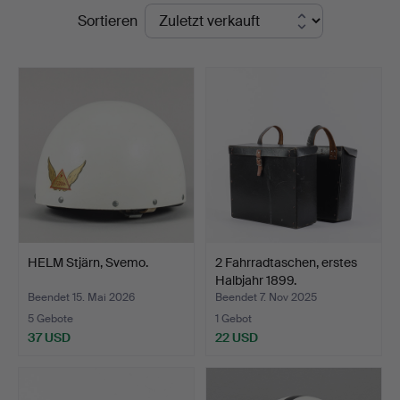
Endpreise
Sortieren
HELM Stjärn, Svemo.
2 Fahrradtaschen, erstes
Halbjahr 1899.
Beendet 15. Mai 2026
Beendet 7. Nov 2025
5 Gebote
1 Gebot
37 USD
22 USD