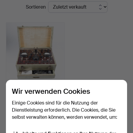
Endpreise
Sortieren
PRÜFREX K20, Zündtester,
Wir verwenden Cookies
Deutschland, Mitt…
Beendet 13. Jul 2025
Einige Cookies sind für die Nutzung der
14 Gebote
Dienstleistung erforderlich. Die Cookies, die Sie
295 USD
selbst verwalten können, werden verwendet, um:
Suche speichern