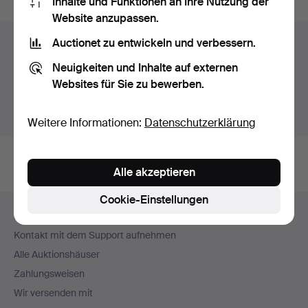
Inhalte und Funktionen an Ihre Nutzung der
Website anzupassen.
Auctionet zu entwickeln und verbessern.
Auktionsarchiv
Neuigkeiten und Inhalte auf externen
Sie suchen in unserem Archiv der beendeten
Websites für Sie zu bewerben.
Auktionen.
Stattdessen laufende Auktionen anzeigen.
Weitere Informationen:
Datenschutzerklärung
Alle akzeptieren
Cookie-Einstellungen
Fußzeilen-
Hilfe und Kontakt
Navigation
Kontakt mit dem Support aufnehmen
Alle Auktionshäuser
Zahlungsweisen
Wir versenden mit