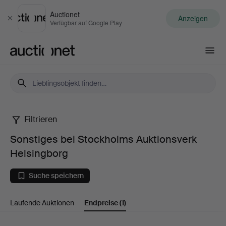
Auctionet
Anzeigen
Schließen
Verfügbar auf Google Play
Auctionet.com
Filtrieren
Sonstiges
Sonstiges bei Stockholms Auktionsverk
bei
Helsingborg
Stockholms
Suche speichern
Auktionsverk
Laufende Auktionen
Endpreise
(1)
Helsingborg