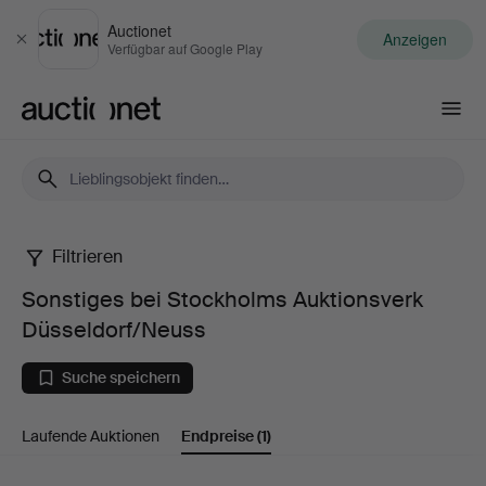
Auctionet
Anzeigen
Schließen
Verfügbar auf Google Play
Auctionet.com
Filtrieren
Sonstiges
Sonstiges bei Stockholms Auktionsverk
bei
Düsseldorf/Neuss
Stockholms
Suche speichern
Auktionsverk
Laufende Auktionen
Endpreise
(1)
Düsseldorf/Neuss