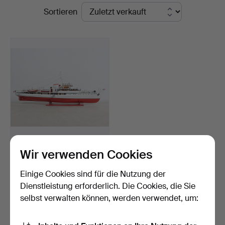
Endpreise
Sortieren
Modellschiff 'Le Sphinx',
Wir verwenden Cookies
Luxus-Motoryacht…
Beendet 27. Nov 2024
Einige Cookies sind für die Nutzung der
7 Gebote
Dienstleistung erforderlich. Die Cookies, die Sie
463 USD
selbst verwalten können, werden verwendet, um:
Suche speichern