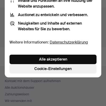
Inhalte und Funktionen an Ihre Nutzung der
Website anzupassen.
Auctionet zu entwickeln und verbessern.
Auktionsarchiv
Neuigkeiten und Inhalte auf externen
Sie suchen in unserem Archiv der beendeten
Websites für Sie zu bewerben.
Auktionen.
Stattdessen laufende Auktionen anzeigen.
Weitere Informationen:
Datenschutzerklärung
Alle akzeptieren
Cookie-Einstellungen
Fußzeilen-
Hilfe und Kontakt
Navigation
Kontakt mit dem Support aufnehmen
Alle Auktionshäuser
Zahlungsweisen
Wir versenden mit