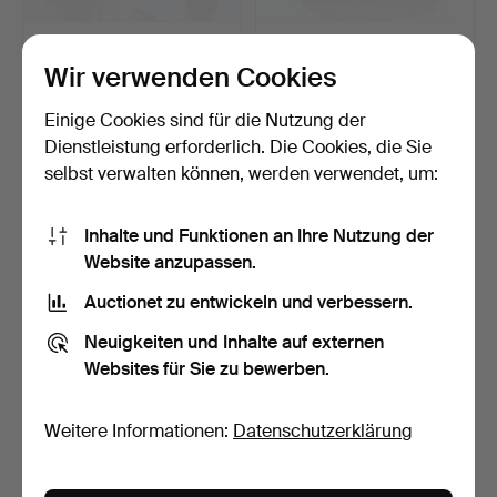
HEIZKÖRPERSCHMUCK,
HEIZKÖRPERSCHMUCK,
DREI STÜCK Metall, verc…
ZWEI STÜCK Metall, verc…
Wir verwenden Cookies
Beendet 16. Feb 2025
Beendet 16. Feb 2025
5 Gebote
9 Gebote
Einige Cookies sind für die Nutzung der
93 USD
297 USD
Dienstleistung erforderlich. Die Cookies, die Sie
selbst verwalten können, werden verwendet, um:
Inhalte und Funktionen an Ihre Nutzung der
Website anzupassen.
Auctionet zu entwickeln und verbessern.
Neuigkeiten und Inhalte auf externen
Websites für Sie zu bewerben.
HEIZKÖRPERSCHMUCK,
HEIZKÖRPERSCHMUCK,
Weitere Informationen:
Datenschutzerklärung
ZWEI STÜCK Metall, verc…
ZWEI STÜCK Metall, verc…
Beendet 16. Feb 2025
Beendet 16. Feb 2025
9 Gebote
9 Gebote