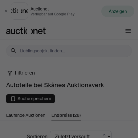
Auctionet
Anzeigen
Schließen
Verfügbar auf Google Play
Auctionet.com
Filtrieren
Autoteile
Autoteile bei Skånes Auktionsverk
bei
Suche speichern
Skånes
Laufende Auktionen
Endpreise
(26)
Auktionsverk
Endpreise
Sortieren