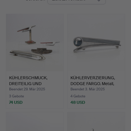
KÜHLERSCHMUCK,
KÜHLERVERZIERUNG,
DREITEILIG UND
DODGE FARGO. Metall,
AUTOMARKE. V…
ver…
Beendet 29. Mär 2025
Beendet 3. Mär 2025
3 Gebote
4 Gebote
74 USD
48 USD