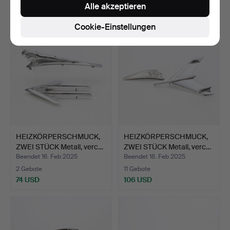
Alle akzeptieren
74 USD
100 USD
Cookie-Einstellungen
HEIZKÖRPERSCHMUCK,
HEIZKÖRPERSCHMUCK,
ZWEI STÜCK Metall, verc…
ZWEI STÜCK Metall, verc…
Beendet 16. Feb 2025
Beendet 16. Feb 2025
2 Gebote
11 Gebote
74 USD
106 USD