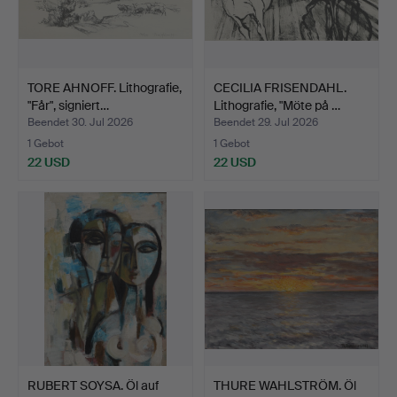
TORE AHNOFF. Lithografie,
CECILIA FRISENDAHL.
"Får", signiert…
Lithografie, "Möte på …
Beendet 30. Jul 2026
Beendet 29. Jul 2026
1 Gebot
1 Gebot
22 USD
22 USD
RUBERT SOYSA. Öl auf
THURE WAHLSTRÖM. Öl