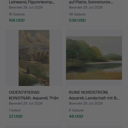
Leinwand, Figurenkomp…
auf Platte, Sonnenunte…
Beendet 29. Jul 2026
Beendet 29. Jul 2026
18 Gebote
38 Gebote
106 USD
538 USD
OIDENTIFIERAD
RUNE NORDSTRÖM.
KONSTNÄR. Aquarell, "Från
Aquarell, Landschaft mit B…
Bo…
Beendet 29. Jul 2026
Beendet 29. Jul 2026
1 Gebot
8 Gebote
22 USD
48 USD