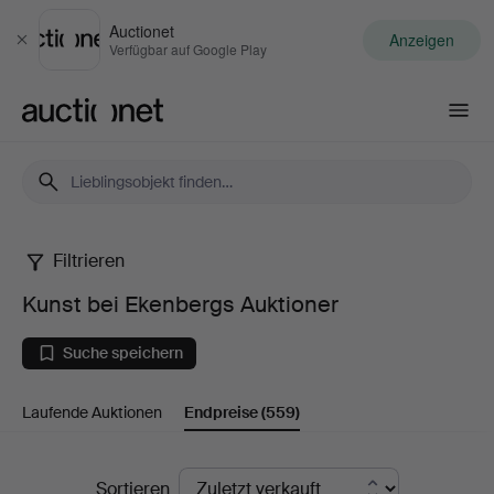
Auctionet
Anzeigen
Schließen
Verfügbar auf Google Play
Auctionet.com
Filtrieren
Kunst
Kunst bei Ekenbergs Auktioner
bei
Suche speichern
Ekenbergs
Laufende Auktionen
Endpreise
(559)
Auktioner
Endpreise
Sortieren