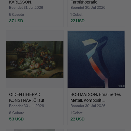
KARLSSON.
Farblithografie,
Farblithografie, "F…
Schärenmo…
Beendet 31. Jul 2026
Beendet 30. Jul 2026
5 Gebote
1 Gebot
37 USD
22 USD
OIDENTIFIERAD
BOB MATSON. Emailliertes
KONSTNÄR. Öl auf
Metall, Kompositi…
Leinwand, F…
Beendet 30. Jul 2026
Beendet 30. Jul 2026
8 Gebote
1 Gebot
53 USD
22 USD