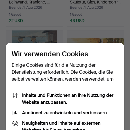
Leinwand, Kraniche, …
Skulptur, Gips, Kinderportr…
Beendet 1. Aug 2026
Beendet 1. Aug 2026
1 Gebot
1 Gebot
22 USD
43 USD
Wir verwenden Cookies
Einige Cookies sind für die Nutzung der
Dienstleistung erforderlich. Die Cookies, die Sie
selbst verwalten können, werden verwendet, um:
GUNNAR FOHLIN. Öl auf
OLLE PALMQUIST.
Inhalte und Funktionen an Ihre Nutzung der
Platte, rastende Fi…
Aquarell, Reh in Waldlicht…
Website anzupassen.
Beendet 1. Aug 2026
Beendet 1. Aug 2026
9 Gebote
3 Gebote
Auctionet zu entwickeln und verbessern.
50 USD
32 USD
Neuigkeiten und Inhalte auf externen