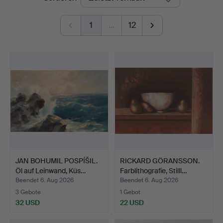
1
…
12
JAN BOHUMIL POSPÍŠIL.
RICKARD GÖRANSSON.
Öl auf Leinwand, Küs…
Farblithografie, Stilll…
Beendet 6. Aug 2026
Beendet 6. Aug 2026
3 Gebote
1 Gebot
32 USD
22 USD