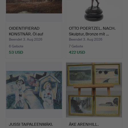
OIDENTIFIERAD
OTTO POERTZEL. NACH.
KONSTNÄR. Öl auf
Skulptur, Bronze mit …
aufgespannt…
Beendet 3. Aug 2026
Beendet 3. Aug 2026
6 Gebote
7 Gebote
53 USD
422 USD
JUSSI TAIPALEENMÄKI.
ÅKE ARENHILL.