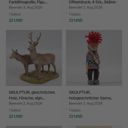
Farblithografie, Figu…
Offsetdruck, 4 Stk., Skåne-
M…
Beendet 3. Aug 2026
Beendet 2. Aug 2026
1 Gebot
1 Gebot
22 USD
22 USD
SKULPTUR, geschnitztes
SKULPTUR,
Holz, Hirsche, sign…
holzgeschnitzter Same,
nummerier…
Beendet 2. Aug 2026
Beendet 2. Aug 2026
1 Gebot
1 Gebot
22 USD
22 USD