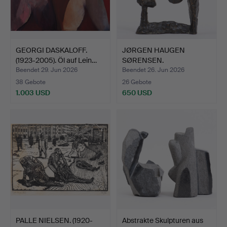
GEORGI DASKALOFF.
JØRGEN HAUGEN
(1923-2005). Öl auf Lein…
SØRENSEN.
ZUGESCHRIEBEN. (19…
Beendet 29. Jun 2026
Beendet 26. Jun 2026
38 Gebote
26 Gebote
1.003 USD
650 USD
PALLE NIELSEN. (1920-
Abstrakte Skulpturen aus