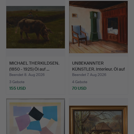
MICHAEL THERKILDSEN.
UNBEKANNTER
(1850 - 1925) Öl auf …
KÜNSTLER. Interieur. Öl auf
Pl…
Beendet 8. Aug 2026
Beendet 7. Aug 2026
3 Gebote
4 Gebote
155 USD
70 USD