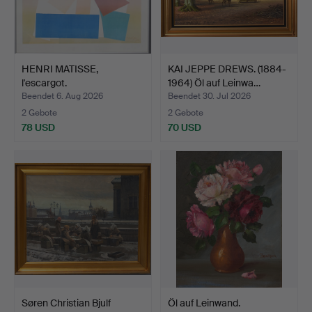
HENRI MATISSE,
KAI JEPPE DREWS. (1884-
l'escargot.
1964) Öl auf Leinwa…
Ausstellungspla…
Beendet 6. Aug 2026
Beendet 30. Jul 2026
2 Gebote
2 Gebote
78 USD
70 USD
Søren Christian Bjulf
Öl auf Leinwand.