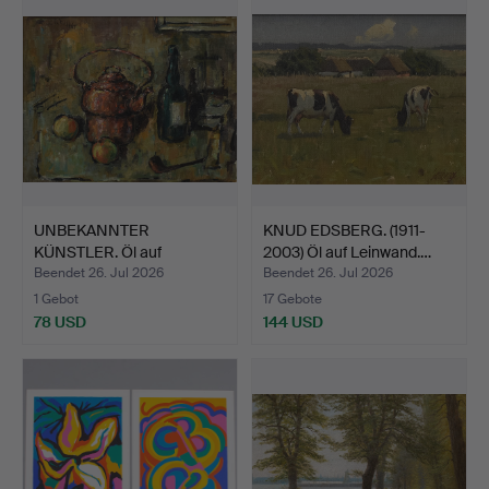
UNBEKANNTER
KNUD EDSBERG. (1911-
KÜNSTLER. Öl auf
2003) Öl auf Leinwand.…
Leinwand. Sti…
Beendet 26. Jul 2026
Beendet 26. Jul 2026
1 Gebot
17 Gebote
78 USD
144 USD