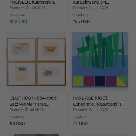
PREISLER. Kupferstich,
auf Leinwand, sig…
dänis…
Beendet 22. Jul 2026
Beendet 21. Jul 2026
11 Gebote
5 Gebote
343 USD
155 USD
OLUF HØST (1884-1966).
KARL ÅGE RIGET.
Satz von vier gerah…
Lithografie, ´Redwoods´ si…
Beendet 17. Jul 2026
Beendet 16. Jul 2026
7 Gebote
1 Gebot
101 USD
47 USD