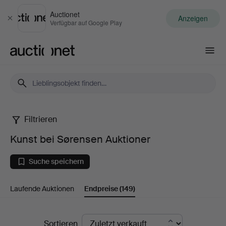
Auctionet
Anzeigen
Schließen
Verfügbar auf Google Play
Auctionet.com
Filtrieren
Kunst
Kunst bei Sørensen Auktioner
bei
Suche speichern
Sørensen
Laufende Auktionen
Endpreise
(149)
Auktioner
Endpreise
Sortieren