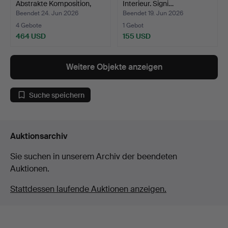
Abstrakte Komposition,
Interieur. Signi…
Aq…
Beendet 24. Jun 2026
Beendet 19. Jun 2026
4 Gebote
1 Gebot
464 USD
155 USD
Weitere Objekte anzeigen
Suche speichern
Auktionsarchiv
Sie suchen in unserem Archiv der beendeten
Auktionen.
Stattdessen laufende Auktionen anzeigen.