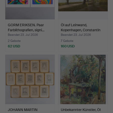
GORM ERIKSEN. Paar
Öl auf Leinwand,
Farblithografien, signi…
Kopenhagen, Constantin
Ha…
Beendet 23. Jul 2026
Beendet 23. Jul 2026
2 Gebote
7 Gebote
62 USD
160 USD
JOHANN MARTIN
Unbekannter Künstler, Öl