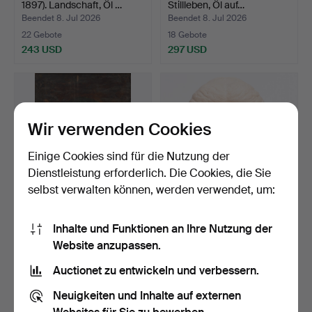
1897). Landschaft, Öl …
Stillleben, Öl auf…
Beendet 8. Jul 2026
Beendet 8. Jul 2026
22 Gebote
18 Gebote
243 USD
297 USD
Wir verwenden Cookies
Einige Cookies sind für die Nutzung der
Dienstleistung erforderlich. Die Cookies, die Sie
selbst verwalten können, werden verwendet, um:
UNBEKANNTER
SVEND LINDHART. (1898-
Inhalte und Funktionen an Ihre Nutzung der
KÜNSTLER, Öl auf
1989). Skulptur, Fra…
Website anzupassen.
Leinwand, Mad…
Beendet 8. Jul 2026
Beendet 8. Jul 2026
4 Gebote
8 Gebote
Auctionet zu entwickeln und verbessern.
93 USD
209 USD
Neuigkeiten und Inhalte auf externen