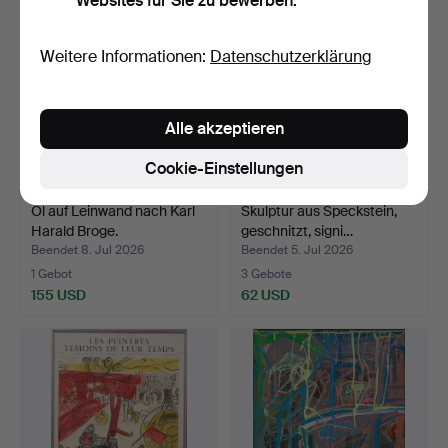
Websites für Sie zu bewerben.
Weitere Informationen:
Datenschutzerklärung
Alle akzeptieren
Cookie-Einstellungen
Öl auf Leinwand nach Karl
Skulptur aus Speckstein,
Harald Broge.
geschnitzt, signi…
Beendet 8. Jul 2026
Beendet 5. Jul 2026
1 Gebot
3 Gebote
155 USD
62 USD